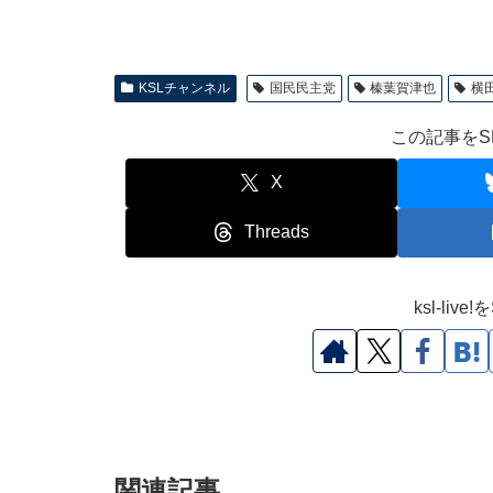
KSLチャンネル
国民民主党
榛葉賀津也
横
この記事をS
X
Threads
ksl-li
関連記事