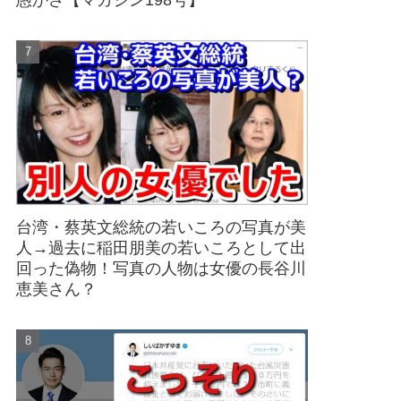
愚かさ【マガジン198号】
台湾・蔡英文総統の若いころの写真が美
人→過去に稲田朋美の若いころとして出
回った偽物！写真の人物は女優の長谷川
恵美さん？