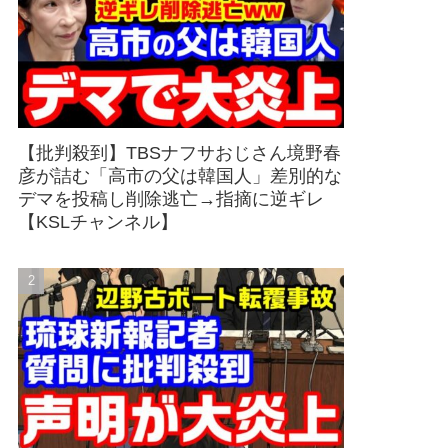
【批判殺到】TBSナフサおじさん境野春
彦が詰む「高市の父は韓国人」差別的な
デマを投稿し削除逃亡→指摘に逆ギレ
【KSLチャンネル】