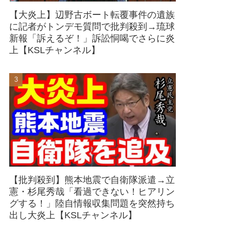
【大炎上】辺野古ボート転覆事件の遺族
に記者がトンデモ質問で批判殺到→琉球
新報「訴えるぞ！」訴訟恫喝でさらに炎
上【KSLチャンネル】
【批判殺到】熊本地震で自衛隊派遣→立
憲・杉尾秀哉「看過できない！ヒアリン
グする！」陸自情報収集問題を突然持ち
出し大炎上【KSLチャンネル】