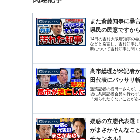
また斎藤知事に暴
KSLチャンネル
県民の民意ですから
14日の吉村大阪府知事の
などと発言し、吉村知事に
断について吉村知事に聞くの
高市総理が米記者
KSLチャンネル
田代表にバッサリ斬
迷惑記者の横田一さんが、
後に共同記者会見を行わず
「知られたくないことがある
疑惑の立憲代表選
KSLチャンネル
がまさかそんなこと
チャンネル】