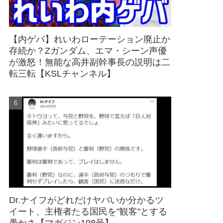
【内ゲバ】れいわローテーション廃止か
存続か？Zガンダム、エマ・シーン声優
が激怒！無能な高井副幹事長の説明は二
転三転【KSLチャンネル】
Dr.ナイフがどれだけヤバいか分かるツ
イート、主権者たる国民を"観客"とする