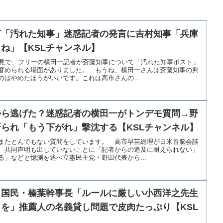
言「汚れた知事」迷惑記者の発言に吉村知事「兵庫
ね」【KSLチャンネル】
会見で、フリーの横田一記者が斎藤知事について「汚れた知事ポスト」
窘められる場面がありました。 もうね、横田一さんは斎藤知事の判
はやめたほうがいいです。これは高市さんの...
から逃げた？迷惑記者の横田一がトンデモ質問→野
られ「もう下がれ」撃沈する【KSLチャンネル】
またとんでもない質問をしています。 高市早苗総理が日米首脳会談
、共同声明も出していないことに「記者からの追及に耐えられない」
」などと憶測を述べ立憲民主党・野田代表から...
！国民・榛葉幹事長「ルールに厳しい小西洋之先生
を」推薦人の名義貸し問題で皮肉たっぷり【KSL