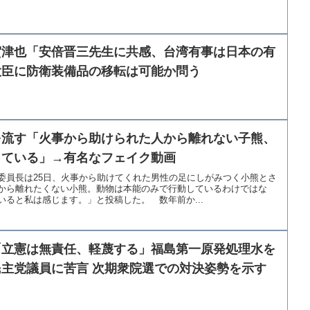
賀津也「安倍晋三先生に共感、台湾有事は日本の有
大臣に防衛装備品の移転は可能か問う
を流す「火事から助けられた人から離れない子熊、
っている」→有名なフェイク動画
委員長は25日、火事から助けてくれた男性の足にしがみつく小熊とさ
から離れたくない小熊。動物は本能のみで行動しているわけではな
ると私は感じます。」と投稿した。 数年前か...
「立憲は無責任、軽蔑する」福島第一原発処理水を
主党議員に苦言 次期衆院選での対決姿勢を示す