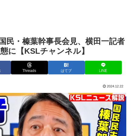
国民・榛葉幹事長会見、横田一記者
態に【KSLチャンネル】
k
Threads
はてブ
LINE
2024.12.22