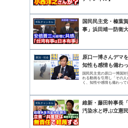
国民民主党・榛葉
KSLチャンネル
事」浜田靖一防衛
原口一博さんデマ
政治・社会
知性も感情も備わ
国民民主党の原口一博国対
れる動画を引用し「その人
く、知性や感情も備わってい
維新・藤田幹事長
KSLチャンネル
汚染水と呼ぶ立憲民