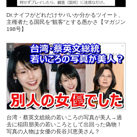
Dr.ナイフがどれだけヤバいか分かるツイート、
主権者たる国民を"観客"とする愚かさ【マガジン
198号】
台湾・蔡英文総統の若いころの写真が美人→過
去に稲田朋美の若いころとして出回った偽物！
写真の人物は女優の長谷川恵美さん？