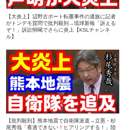
【大炎上】辺野古ボート転覆事件の遺族に記者
がトンデモ質問で批判殺到→琉球新報「訴える
ぞ！」訴訟恫喝でさらに炎上【KSLチャンネ
ル】
【批判殺到】熊本地震で自衛隊派遣→立憲・杉
尾秀哉「看過できない！ヒアリングする！」陸