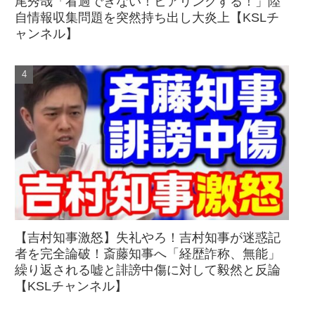
尾秀哉「看過できない！ヒアリングする！」陸
自情報収集問題を突然持ち出し大炎上【KSLチ
ャンネル】
【吉村知事激怒】失礼やろ！吉村知事が迷惑記
者を完全論破！斎藤知事へ「経歴詐称、無能」
繰り返される嘘と誹謗中傷に対して毅然と反論
【KSLチャンネル】