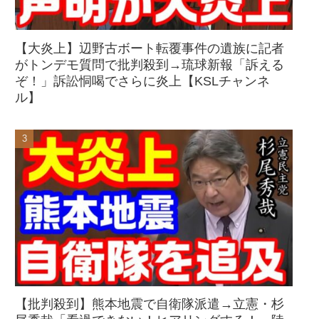
【大炎上】辺野古ボート転覆事件の遺族に記者
がトンデモ質問で批判殺到→琉球新報「訴える
ぞ！」訴訟恫喝でさらに炎上【KSLチャンネ
ル】
【批判殺到】熊本地震で自衛隊派遣→立憲・杉