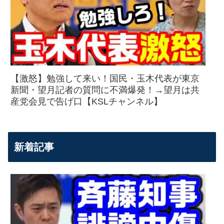
【激怒】勉強して来い！国民・玉木代表が東京
新聞・望月記者の質問に不満爆発！→望月は共
産党会見で告げ口【KSLチャンネル】
新着記事