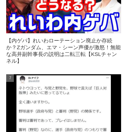
【内ゲバ】れいわローテーション廃止か存続
か？Zガンダム、エマ・シーン声優が激怒！無能
な高井副幹事長の説明は二転三転【KSLチャン
ネル】