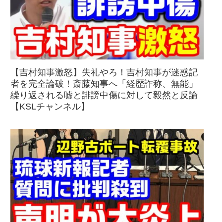
【吉村知事激怒】失礼やろ！吉村知事が迷惑記
者を完全論破！斎藤知事へ「経歴詐称、無能」
繰り返される嘘と誹謗中傷に対して毅然と反論
【KSLチャンネル】