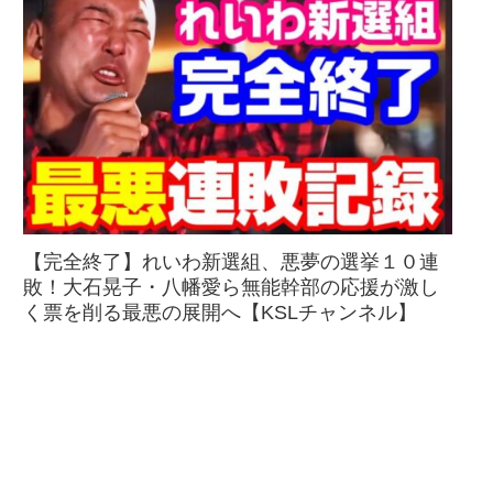
【完全終了】れいわ新選組、悪夢の選挙１０連
敗！大石晃子・八幡愛ら無能幹部の応援が激し
く票を削る最悪の展開へ【KSLチャンネル】