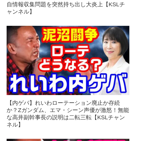
自情報収集問題を突然持ち出し大炎上【KSLチ
ャンネル】
【内ゲバ】れいわローテーション廃止か存続
か？Zガンダム、エマ・シーン声優が激怒！無能
な高井副幹事長の説明は二転三転【KSLチャン
ネル】