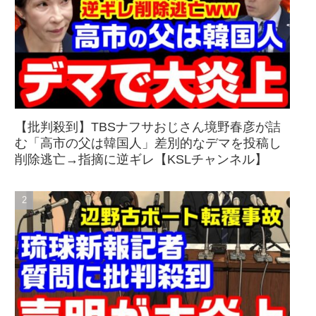
【批判殺到】TBSナフサおじさん境野春彦が詰
む「高市の父は韓国人」差別的なデマを投稿し
削除逃亡→指摘に逆ギレ【KSLチャンネル】