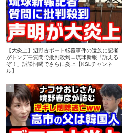
【大炎上】辺野古ボート転覆事件の遺族に記者
がトンデモ質問で批判殺到→琉球新報「訴える
ぞ！」訴訟恫喝でさらに炎上【KSLチャンネ
ル】