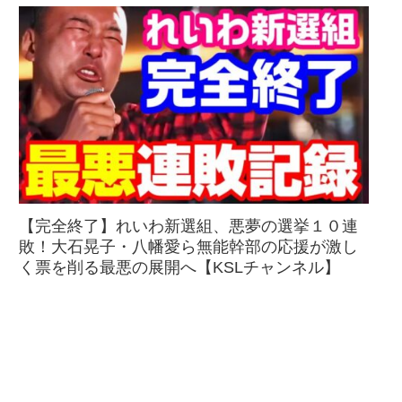
【完全終了】れいわ新選組、悪夢の選挙１０連
敗！大石晃子・八幡愛ら無能幹部の応援が激し
く票を削る最悪の展開へ【KSLチャンネル】