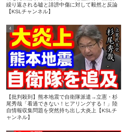
繰り返される嘘と誹謗中傷に対して毅然と反論
【KSLチャンネル】
【批判殺到】熊本地震で自衛隊派遣→立憲・杉
尾秀哉「看過できない！ヒアリングする！」陸
自情報収集問題を突然持ち出し大炎上【KSLチ
ャンネル】