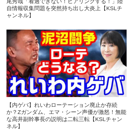
尾秀哉「看過できない！ヒアリングする！」陸
自情報収集問題を突然持ち出し大炎上【KSLチ
ャンネル】
【内ゲバ】れいわローテーション廃止か存続
か？Zガンダム、エマ・シーン声優が激怒！無能
な高井副幹事長の説明は二転三転【KSLチャン
ネル】