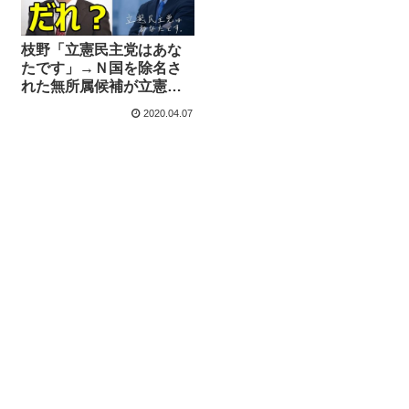
枝野「立憲民主党はあな
たです」→Ｎ国を除名さ
れた無所属候補が立憲民
主党の選挙カーを用意し
2020.04.07
て走り出す事態に