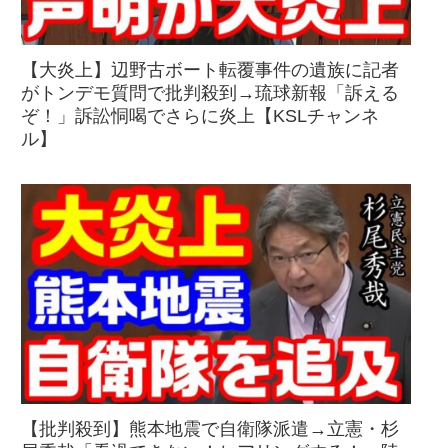
【大炎上】辺野古ボート転覆事件の遺族に記者
がトンデモ質問で批判殺到→琉球新報「訴える
ぞ！」訴訟恫喝でさらに炎上【KSLチャンネ
ル】
【批判殺到】熊本地震で自衛隊派遣→立憲・杉