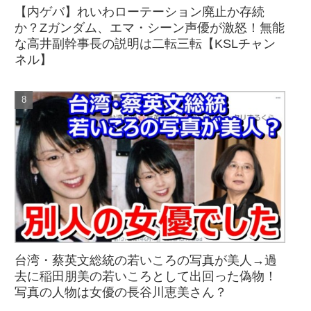
【内ゲバ】れいわローテーション廃止か存続
か？Zガンダム、エマ・シーン声優が激怒！無能
な高井副幹事長の説明は二転三転【KSLチャン
ネル】
台湾・蔡英文総統の若いころの写真が美人→過
去に稲田朋美の若いころとして出回った偽物！
写真の人物は女優の長谷川恵美さん？