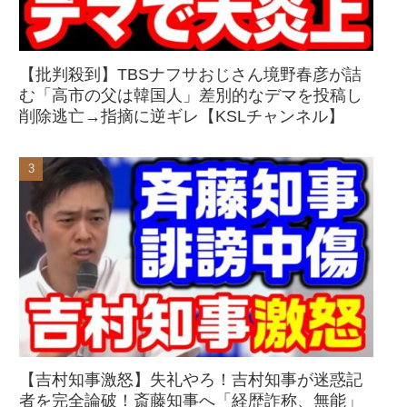
【批判殺到】TBSナフサおじさん境野春彦が詰
む「高市の父は韓国人」差別的なデマを投稿し
削除逃亡→指摘に逆ギレ【KSLチャンネル】
【吉村知事激怒】失礼やろ！吉村知事が迷惑記
者を完全論破！斎藤知事へ「経歴詐称、無能」