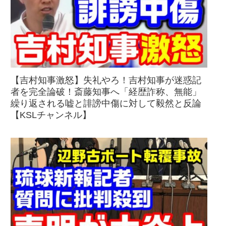
【吉村知事激怒】失礼やろ！吉村知事が迷惑記
者を完全論破！斎藤知事へ「経歴詐称、無能」
繰り返される嘘と誹謗中傷に対して毅然と反論
【KSLチャンネル】