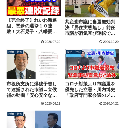
【完全終了】れいわ新選
共産党市議に当選無効判
組、悪夢の選挙１０連
決「居住実態無し」前任
敗！大石晃子・八幡愛ら
市議が酒気帯び運転で辞
無能幹部の応援が激しく
職→共産空白となった議
2026.07.22
2020.12.20
票を削る最悪の展開へ
会を埋めるため？
【KSLチャンネル】
政治・社会
政治・社会
市役所支所に爆破予告し
コロナ対策より市議選を
て逮捕された市議→立候
優先した立憲・川内博史
補の動機「安心安全なま
「政府専門家会議のメン
ちづくり」座右の銘「人
バーを交代させろ」→1か
2020.06.29
2020.04.22
間 死ぬまで勉強」
月前「接触しなければ生
きていけない、緊急事態
政治・社会
宣言など論外」