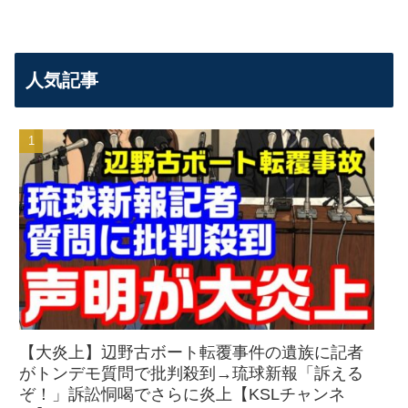
人気記事
【大炎上】辺野古ボート転覆事件の遺族に記者
がトンデモ質問で批判殺到→琉球新報「訴える
ぞ！」訴訟恫喝でさらに炎上【KSLチャンネ