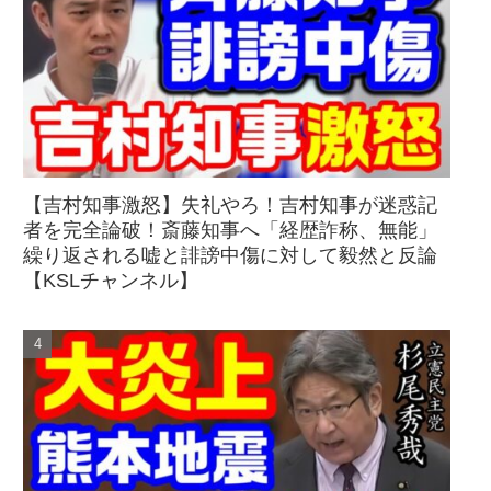
【吉村知事激怒】失礼やろ！吉村知事が迷惑記
者を完全論破！斎藤知事へ「経歴詐称、無能」
繰り返される嘘と誹謗中傷に対して毅然と反論
【KSLチャンネル】