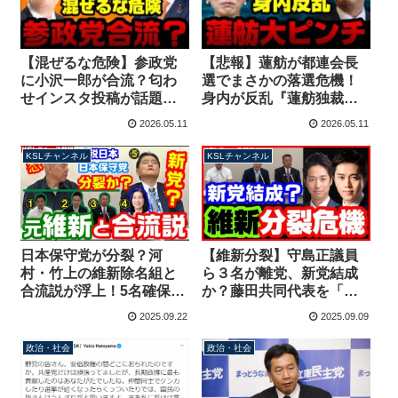
【混ぜるな危険】参政党
【悲報】蓮舫が都連会長
に小沢一郎が合流？匂わ
選でまさかの落選危機！
せインスタ投稿が話題に
身内が反乱『蓮舫独裁』
【KSLチャンネル】
阻止の全内幕、小沢一郎
2026.05.11
2026.05.11
は新党結成で党を割る準
備？【KSLチャンネル】
KSLチャンネル
KSLチャンネル
日本保守党が分裂？河
【維新分裂】守島正議員
村・竹上の維新除名組と
ら３名が離党、新党結成
合流説が浮上！5名確保で
か？藤田共同代表を「二
国政新党が誕生か【KSL
枚舌」と批判！亀裂は決
2025.09.22
2025.09.09
チャンネル】
定的【KSLチャンネル】
政治・社会
政治・社会