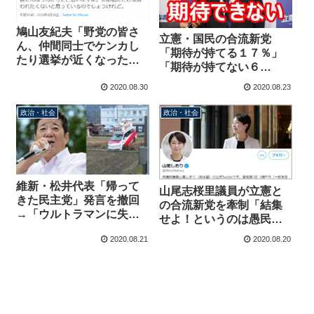
鳩山友紀夫「野党の皆さ
立憲・国民の合流新党
ん、仲間同士でケンカし
「期待が持てる１７％」
たり選挙が近くなったら
「期待が持てない６
くっついたりでは、国民
８％」毎日新聞が無慈悲
の皆さんはうんざりだと
2020.08.30
2020.08.23
な調査結果を公表
思いますよ」
政治・社会
政治・社会
維新・松井代表「帰って
山尾志桜里議員が立憲と
きた民主党」発言を撤回
の合流新党を牽制「結集
→「ウルトラマンに失礼
せよ！というのは愚民思
なので。やっぱり民主
想、努力不足を国民に責
2020.08.21
2020.08.20
党、そもそも民主党、
任転嫁するロジック」
元々民主党って事です
ね」