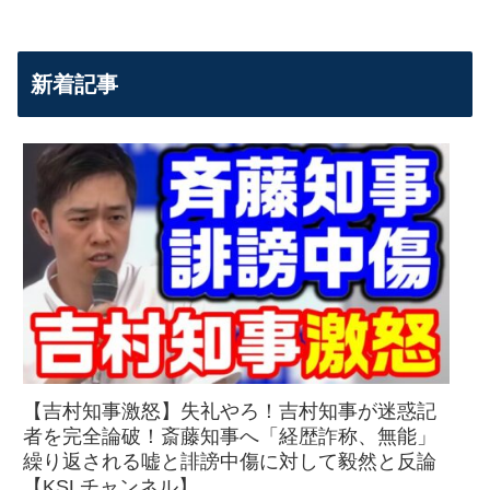
新着記事
【吉村知事激怒】失礼やろ！吉村知事が迷惑記
者を完全論破！斎藤知事へ「経歴詐称、無能」
繰り返される嘘と誹謗中傷に対して毅然と反論
【KSLチャンネル】