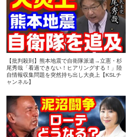
【批判殺到】熊本地震で自衛隊派遣→立憲・杉
尾秀哉「看過できない！ヒアリングする！」陸
自情報収集問題を突然持ち出し大炎上【KSLチ
ャンネル】