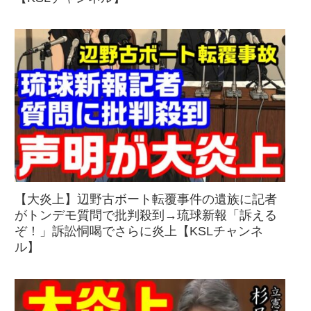
【大炎上】辺野古ボート転覆事件の遺族に記者
がトンデモ質問で批判殺到→琉球新報「訴える
ぞ！」訴訟恫喝でさらに炎上【KSLチャンネ
ル】