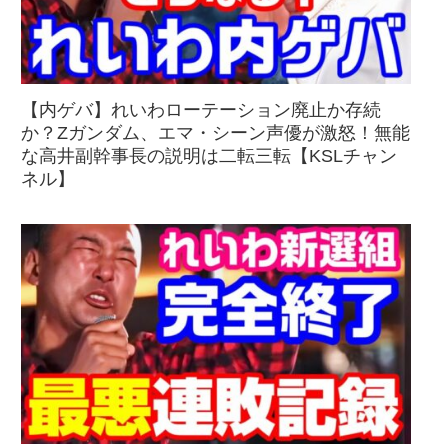
【内ゲバ】れいわローテーション廃止か存続
か？Zガンダム、エマ・シーン声優が激怒！無能
な高井副幹事長の説明は二転三転【KSLチャン
ネル】