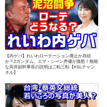
【内ゲバ】れいわローテーション廃止か存続
か？Zガンダム、エマ・シーン声優が激怒！無能
な高井副幹事長の説明は二転三転【KSLチャン
ネル】