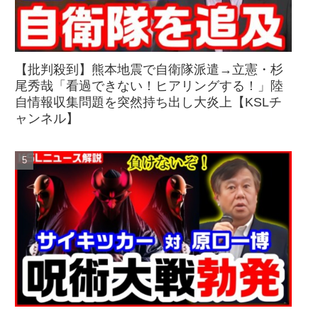
【批判殺到】熊本地震で自衛隊派遣→立憲・杉
尾秀哉「看過できない！ヒアリングする！」陸
自情報収集問題を突然持ち出し大炎上【KSLチ
ャンネル】