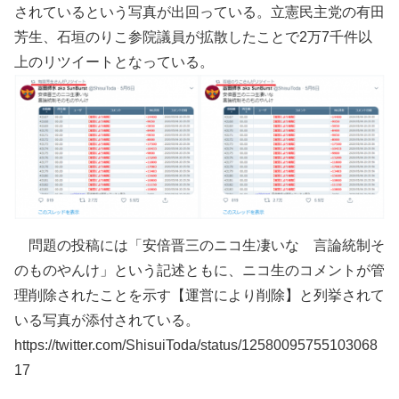
されているという写真が出回っている。立憲民主党の有田
芳生、石垣のりこ参院議員が拡散したことで2万7千件以
上のリツイートとなっている。
問題の投稿には「安倍晋三のニコ生凄いな 言論統制そ
のものやんけ」という記述ともに、ニコ生のコメントが管
理削除されたことを示す【運営により削除】と列挙されて
いる写真が添付されている。
https://twitter.com/ShisuiToda/status/12580095755103068
17