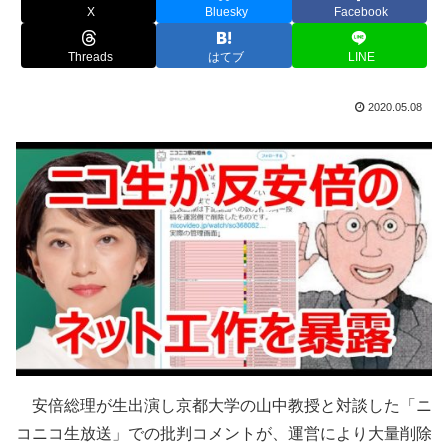
X
Bluesky
Facebook
Threads
はてブ
LINE
2020.05.08
安倍総理が生出演し京都大学の山中教授と対談した「ニ
コニコ生放送」での批判コメントが、運営により大量削除