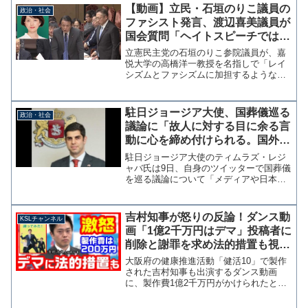
者を慰霊する施設であり揶揄は不適切
【動画】立民・石垣のりこ議員の
政治・社会
で、総理経験者が参拝する是...
ファシスト発言、渡辺喜美議員が
国会質問「ヘイトスピーチではな
いか？」→麻生大臣「私もしょっ
立憲民主党の石垣のりこ参院議員が、嘉
ちゅう言われてる」
悦大学の高橋洋一教授を名指しで「レイ
シズムとファシズムに加担するような人
物」とツイッターに投稿した問題。３日
の参議院財政金融委員会で質疑に立った
渡辺喜美議員がこの問題を取り上げ「勉
駐日ジョージア大使、国葬儀巡る
政治・社会
強してから言って欲しい。...
議論に「故人に対する目に余る言
動に心を締め付けられる。国外か
ら来賓があれば一丸となって対応
駐日ジョージア大使のティムラズ・レジ
するのが日本の懐ではないか」
ャバ氏は9日、自身のツイッターで国葬儀
を巡る議論について「メディアや日本の
一部のオフィシャルからあれこれと発言
が出ていることを残念に思います。」と
投稿し、亡くなった安倍元総理に対する
吉村知事が怒りの反論！ダンス動
KSLチャンネル
目に余る言動などについ...
画「1億2千万円はデマ」投稿者に
削除と謝罪を求め法的措置も視野
に【KSLチャンネル】
大阪府の健康推進活動「健活10」で製作
された吉村知事も出演するダンス動画
に、製作費1億2千万円がかけられたとい
うデマが流れています。吉村知事は24日
の会見で、実際は編集も含めて200万円し