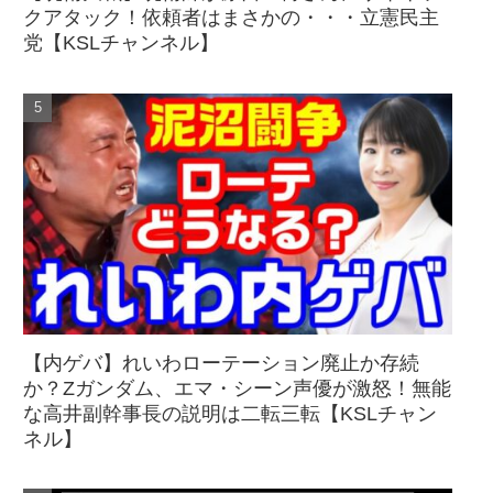
クアタック！依頼者はまさかの・・・立憲民主
党【KSLチャンネル】
【内ゲバ】れいわローテーション廃止か存続
か？Zガンダム、エマ・シーン声優が激怒！無能
な高井副幹事長の説明は二転三転【KSLチャン
ネル】