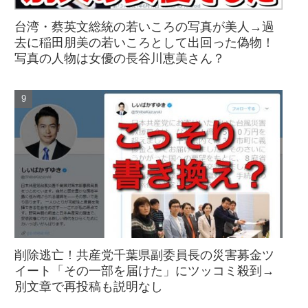
台湾・蔡英文総統の若いころの写真が美人→過
去に稲田朋美の若いころとして出回った偽物！
写真の人物は女優の長谷川恵美さん？
削除逃亡！共産党千葉県副委員長の災害募金ツ
イート「その一部を届けた」にツッコミ殺到→
別文章で再投稿も説明なし