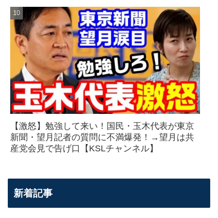
【激怒】勉強して来い！国民・玉木代表が東京
新聞・望月記者の質問に不満爆発！→望月は共
産党会見で告げ口【KSLチャンネル】
新着記事