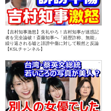
【吉村知事激怒】失礼やろ！吉村知事が迷惑記
者を完全論破！斎藤知事へ「経歴詐称、無能」
繰り返される嘘と誹謗中傷に対して毅然と反論
【KSLチャンネル】