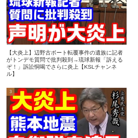
【大炎上】辺野古ボート転覆事件の遺族に記者
がトンデモ質問で批判殺到→琉球新報「訴える
ぞ！」訴訟恫喝でさらに炎上【KSLチャンネ
ル】