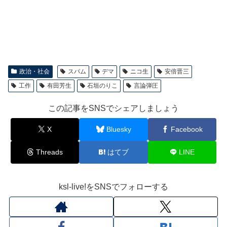
政治・社会
スパム
デマ
ニコ生
安倍晋三
工作
有田芳生
石垣のりこ
言論弾圧
この記事をSNSでシェアしましょう
X
Bluesky
Facebook
Threads
はてブ
LINE
ksl-live!をSNSでフォローする