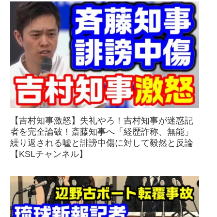
【吉村知事激怒】失礼やろ！吉村知事が迷惑記
者を完全論破！斎藤知事へ「経歴詐称、無能」
繰り返される嘘と誹謗中傷に対して毅然と反論
【KSLチャンネル】