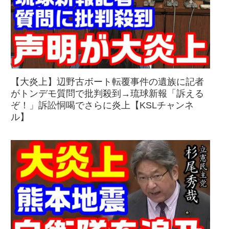
【大炎上】辺野古ボート転覆事件の遺族に記者
がトンデモ質問で批判殺到→琉球新報「訴える
ぞ！」訴訟恫喝でさらに炎上【KSLチャンネ
ル】