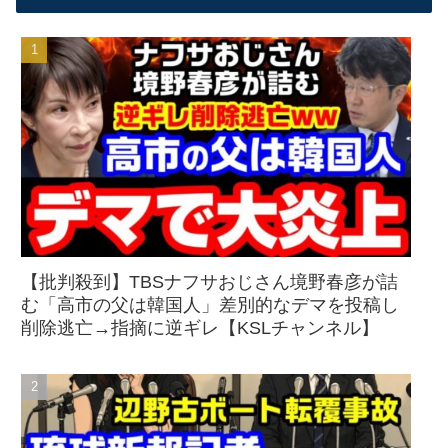
【批判殺到】TBSナフサおじさん境野春彦が詰
む「高市の父は韓国人」差別的なデマを投稿し
削除逃亡→指摘に逆ギレ【KSLチャンネル】