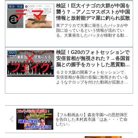
かかかっていないとして、投稿者に削除
検証！巨大イナゴの大群が中国を
政治・社会
と謝罪を求め対応...
襲う？→アノニマスポストが中国
情報と放射能デマ屋に釣られ拡散
東アフリカで大量に発生したバッタが中
国に迫っているという情報が流れてい
る。大量発生したバッタが移動する動画
が出回っているが撮影場所や時期が不明
であり、そもそも東アフリカで発生して
いるサバクトビバッタの群れはイラン高
検証！G20のフォトセッションで
SNS
原とヒマラヤを越えられない...
安倍首相が無視された？→各国首
脳との握手をカットした悪質動画
でした
Ｇ２０大阪の開幕フォトセッションで、
安倍首相が各国の首脳に無視されている
ようなテロップを付けた動画が拡散され
ている。東京新聞の望月衣塑子記者やジ
ャーナリストの岩上安身ら政権に批判的
な著名人に引用され、動画は１００万回
再生を超えている。 結論...
【フル動画あり】森友学園への思想弾圧
を告白した木村真市議「はあ・・・亡命
したい」