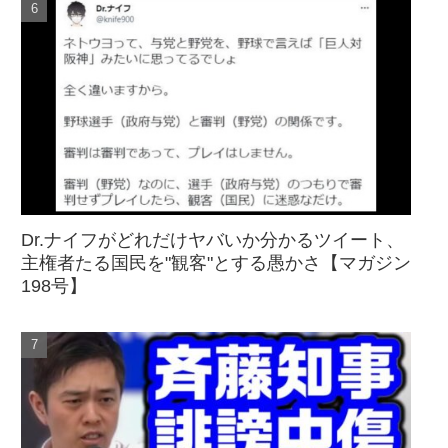
Dr.ナイフがどれだけヤバいか分かるツイート、
主権者たる国民を"観客"とする愚かさ【マガジン
198号】