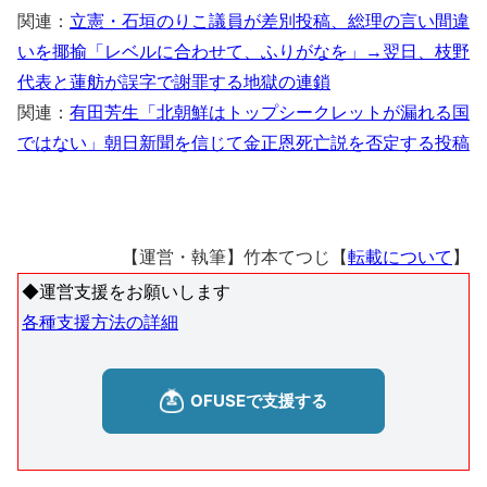
関連：
立憲・石垣のりこ議員が差別投稿、総理の言い間違
いを揶揄「レベルに合わせて、ふりがなを」→翌日、枝野
代表と蓮舫が誤字で謝罪する地獄の連鎖
関連：
有田芳生「北朝鮮はトップシークレットが漏れる国
ではない」朝日新聞を信じて金正恩死亡説を否定する投稿
【運営・執筆】竹本てつじ【
転載について
】
◆運営支援をお願いします
各種支援方法の詳細