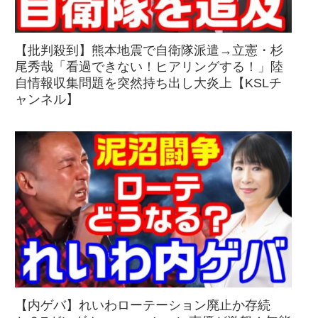
【批判殺到】熊本地震で自衛隊派遣→立憲・杉
尾秀哉「看過できない！ヒアリングする！」陸
自情報収集問題を突然持ち出し大炎上【KSLチ
ャンネル】
【内ゲバ】れいわローテーション廃止か存続