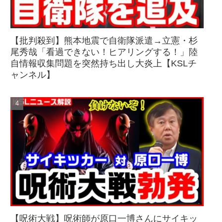
【批判殺到】熊本地震で自衛隊派遣→立憲・杉
尾秀哉「看過できない！ヒアリングする！」陸
自情報収集問題を突然持ち出し大炎上【KSLチ
ャンネル】
【呪術大戦】呪術師が原口一博さんにサイキッ