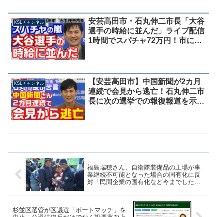
党公認で衆院選に出馬するために辞職こ
とを記者から問われた。福山氏は遺族に
対してお見舞いの言葉を述べたうえで
安芸高田市・石丸伸二市長「大谷
KSLチャンネル
「それ以上、何かコメント...
選手の時給に並んだ」ライブ配信
1時間でスパチャ72万円！市に
YouTube収益は3週間で92万円
【安芸高田市】中国新聞が2カ月
KSLチャンネル
連続で会見から逃亡！石丸伸二市
長に次の選挙での報復報道を示唆
した疑惑、説明責任果たさず
福島瑞穂さん、自衛隊装備品の工場が事
業継続不可能となった場合の国有化に反
対「民間企業の国有化など今までしたこ
とがない」→あります
杉並区選管が区議選「ボートマッチ」を