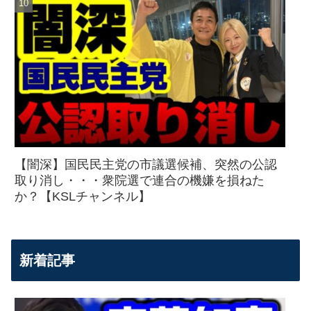
【闇深】国民民主党の市議選候補、突然の公認
取り消し・・・衆院選で連合の機嫌を損ねた
か？【KSLチャンネル】
新着記事