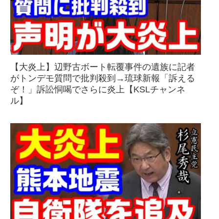
【大炎上】辺野古ボート転覆事件の遺族に記者
がトンデモ質問で批判殺到→琉球新報「訴える
ぞ！」訴訟恫喝でさらに炎上【KSLチャンネ
ル】