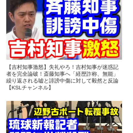
【吉村知事激怒】失礼やろ！吉村知事が迷惑記
者を完全論破！斎藤知事へ「経歴詐称、無能」
繰り返される嘘と誹謗中傷に対して毅然と反論
【KSLチャンネル】