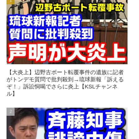
【大炎上】辺野古ボート転覆事件の遺族に記者
がトンデモ質問で批判殺到→琉球新報「訴える
ぞ！」訴訟恫喝でさらに炎上【KSLチャンネ
ル】