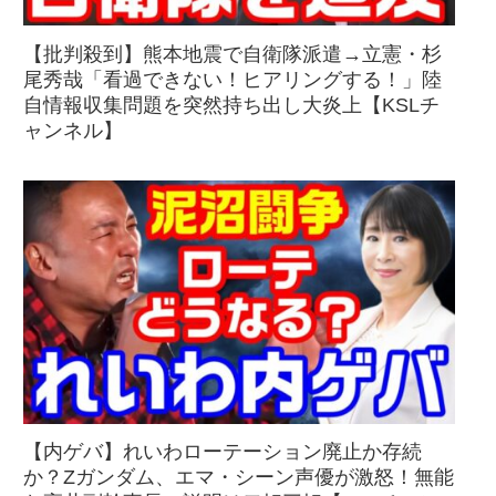
【批判殺到】熊本地震で自衛隊派遣→立憲・杉
尾秀哉「看過できない！ヒアリングする！」陸
自情報収集問題を突然持ち出し大炎上【KSLチ
ャンネル】
【内ゲバ】れいわローテーション廃止か存続
か？Zガンダム、エマ・シーン声優が激怒！無能