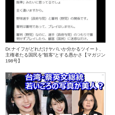
Dr.ナイフがどれだけヤバいか分かるツイート、
主権者たる国民を"観客"とする愚かさ【マガジン
198号】