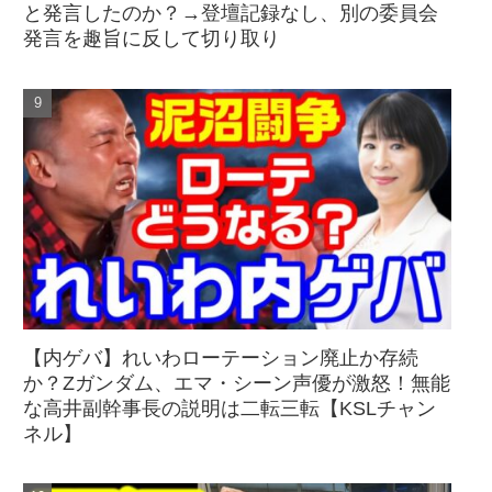
と発言したのか？→登壇記録なし、別の委員会
発言を趣旨に反して切り取り
【内ゲバ】れいわローテーション廃止か存続
か？Zガンダム、エマ・シーン声優が激怒！無能
な高井副幹事長の説明は二転三転【KSLチャン
ネル】