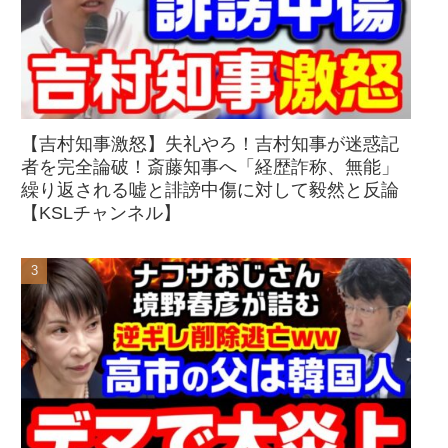
【吉村知事激怒】失礼やろ！吉村知事が迷惑記
者を完全論破！斎藤知事へ「経歴詐称、無能」
繰り返される嘘と誹謗中傷に対して毅然と反論
【KSLチャンネル】