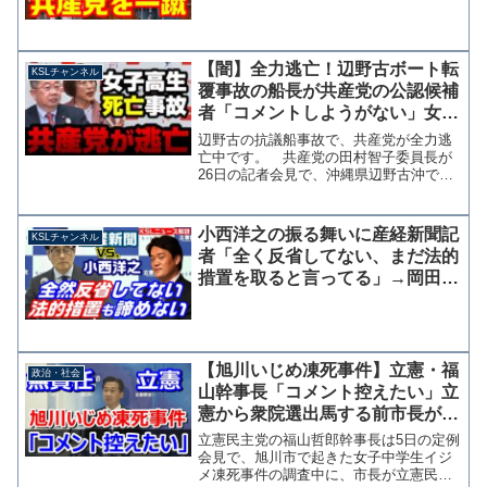
【闇】全力逃亡！辺野古ボート転
KSLチャンネル
覆事故の船長が共産党の公認候補
者「コメントしようがない」女子
生徒死亡の責任を認めず【KSLチ
辺野古の抗議船事故で、共産党が全力逃
ャンネル】
亡中です。 共産党の田村智子委員長が
26日の記者会見で、沖縄県辺野古沖で修
学旅行中の高校生を乗せた抗議船2隻が転
覆し女子生徒1名が死亡した事故につい
て、船長が共産党地区委員会の幹部であ
小西洋之の振る舞いに産経新聞記
KSLチャンネル
ったことを指摘され「...
者「全く反省してない、まだ法的
措置を取ると言ってる」→岡田幹
事長「幹事長注意は重い」意味不
明
【旭川いじめ凍死事件】立憲・福
政治・社会
山幹事長「コメント控えたい」立
憲から衆院選出馬する前市長が調
査中に辞職→後任市長選で立憲惨
立憲民主党の福山哲郎幹事長は5日の定例
敗
会見で、旭川市で起きた女子中学生イジ
メ凍死事件の調査中に、市長が立憲民主