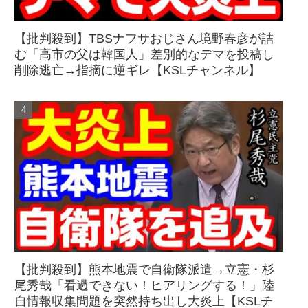
【批判殺到】TBSナフサおじさん境野春彦が詰
む「高市の父は韓国人」差別的なデマを投稿し
削除逃亡→指摘に逆ギレ【KSLチャンネル】
【批判殺到】熊本地震で自衛隊派遣→立憲・杉
尾秀哉「看過できない！ヒアリングする！」陸
自情報収集問題を突然持ち出し大炎上【KSLチ