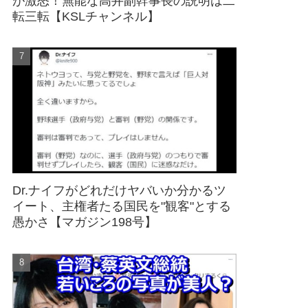
が激怒！無能な高井副幹事長の説明は二
転三転【KSLチャンネル】
Dr.ナイフがどれだけヤバいか分かるツ
イート、主権者たる国民を"観客"とする
愚かさ【マガジン198号】