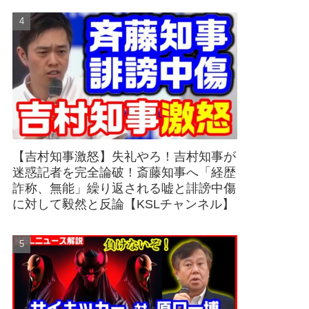
【吉村知事激怒】失礼やろ！吉村知事が
迷惑記者を完全論破！斎藤知事へ「経歴
詐称、無能」繰り返される嘘と誹謗中傷
に対して毅然と反論【KSLチャンネル】