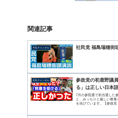
関連記事
社民党 福島瑞穂街頭演
KSLチャンネル
参政党の初鹿野議
KSLチャンネル
る」は正しい日本語
7月の参院選で初当選した
と、みっちりと厳しい教養
を浴びています。【参政党・