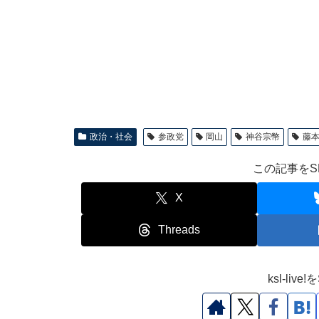
政治・社会
参政党
岡山
神谷宗幣
藤
この記事をS
X
Threads
ksl-li