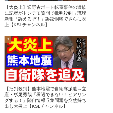
【大炎上】辺野古ボート転覆事件の遺族
に記者がトンデモ質問で批判殺到→琉球
新報「訴えるぞ！」訴訟恫喝でさらに炎
上【KSLチャンネル】
【批判殺到】熊本地震で自衛隊派遣→立
憲・杉尾秀哉「看過できない！ヒアリン
グする！」陸自情報収集問題を突然持ち
出し大炎上【KSLチャンネル】