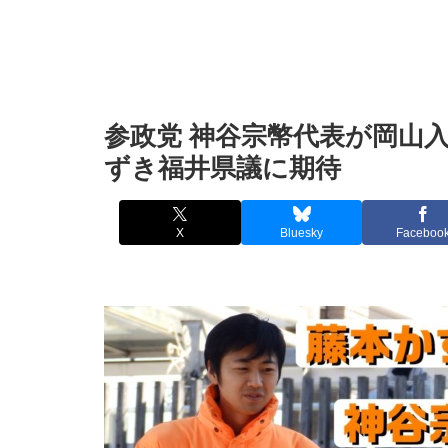
参政党 神谷宗幣代表が岡山
ずき福井県議に期待
X
Bluesky
Faceboo