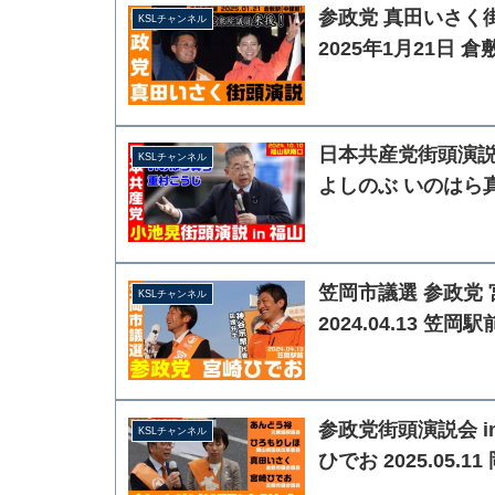
参政党 真田いさく
KSLチャンネル
2025年1月21日 
日本共産党街頭演説会 
KSLチャンネル
よしのぶ いのはら
笠岡市議選 参政党
KSLチャンネル
2024.04.13 笠岡駅
参政党街頭演説会 i
KSLチャンネル
ひでお 2025.05