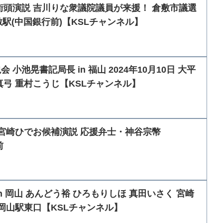
街頭演説 吉川りな衆議院議員が来援！ 倉敷市議選
倉敷駅(中国銀行前)【KSLチャンネル】
小池晃書記局長 in 福山 2024年10月10日 大平
真弓 重村こうじ【KSLチャンネル】
 宮崎ひでお候補演説 応援弁士・神谷宗幣
前
n 岡山 あんどう裕 ひろもりしほ 真田いさく 宮崎
.11 岡山駅東口【KSLチャンネル】