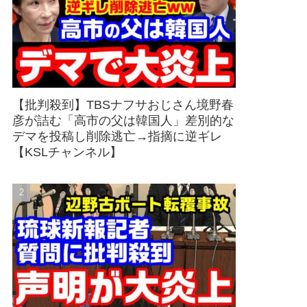
【批判殺到】TBSナフサおじさん境野春
彦が詰む「高市の父は韓国人」差別的な
デマを投稿し削除逃亡→指摘に逆ギレ
【KSLチャンネル】