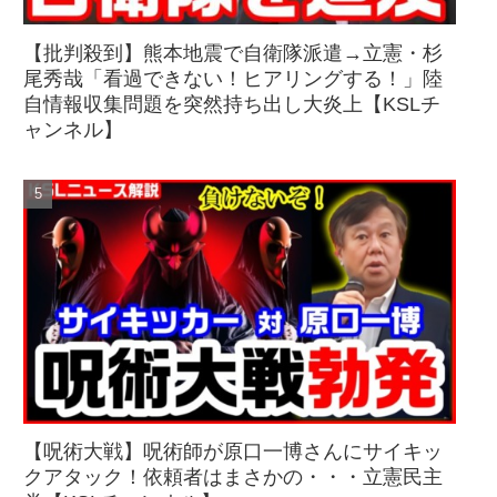
【批判殺到】熊本地震で自衛隊派遣→立憲・杉
尾秀哉「看過できない！ヒアリングする！」陸
自情報収集問題を突然持ち出し大炎上【KSLチ
ャンネル】
【呪術大戦】呪術師が原口一博さんにサイキッ
クアタック！依頼者はまさかの・・・立憲民主