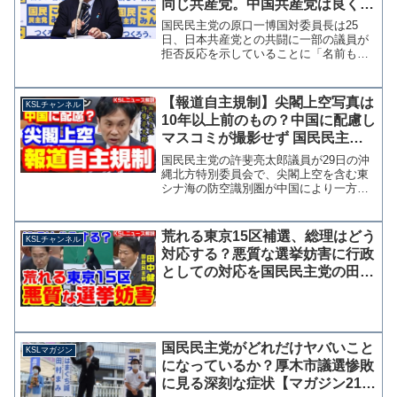
同じ共産党。中国共産党は良くて
日本共産党はならぬ理由を明確に
国民民主党の原口一博国対委員長は25
できますか？」
日、日本共産党との共闘に一部の議員が
拒否反応を示していることに「名前も同
じ共産党。中国共産党との協働は、良く
て日本共産党は、ならぬ理由を明確にで
きますか？」と両党を同一視する投稿を
【報道自主規制】尖閣上空写真は
KSLチャンネル
行った。日本共産党は中国...
10年以上前のもの？中国に配慮し
マスコミが撮影せず 国民民主
党・許斐亮太郎議員が指摘【KSL
国民民主党の許斐亮太郎議員が29日の沖
チャンネル】
縄北方特別委員会で、尖閣上空を含む東
シナ海の防空識別圏が中国により一方的
に設定され、それ以降に日本のマスコミ
が尖閣上空での空撮を自主規制している
問題について取り上げています。尖閣支
荒れる東京15区補選、総理はどう
KSLチャンネル
配の既成事実化 この方...
対応する？悪質な選挙妨害に行政
としての対応を国民民主党の田中
健議員が求める
国民民主党がどれだけヤバいこと
KSLマガジン
になっているか？厚木市議選惨敗
に見る深刻な症状【マガジン218