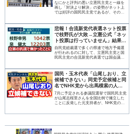
号】
なにかと評判の悪い立憲民主党と一線を
画し「対決より解決」の姿勢がネット上
では好評の国民民主党であるが、その一
方で支持率は伸び悩み、次期衆院選に向
けての候補者擁立も遅々として進まず熱
心な支持者からも不満の声が上がってい
悲報！合流新党代表選ネット投票
政治・社会
る。 地方選においても同...
で枝野氏が大敗→立憲公式「ネッ
ト投票は行っていません」結果を
受け入れず無かったことにする模
自民党総裁選で多くの県連で地方予備選
様
が行われるのに対して、立憲民主党と国
民民主党の合流新党代表選では国会議員
しか投票できないとして「立憲パートナ
ー＆国民サポーター」というnoteアカウ
ントが代表選ネット投票を開始した。参
国民・玉木代表「山尾しおり、立
KSLチャンネル
考：野党代表選「ネッ...
候補できない」同党予定候補と同
名でNHK党から出馬模索の人物
について見解【KSLチャンネル】
7月に予定される参議院選挙で国民民主党
が山尾志桜里さんを全国比例で擁立した
ことに反発した元支持者が、NHK党の全
国比例で「山尾しおり」の名前で立候補
することを模索している問題について、
３日の会見で玉木代表が見解を述べてい
ます。著名でなくとも...