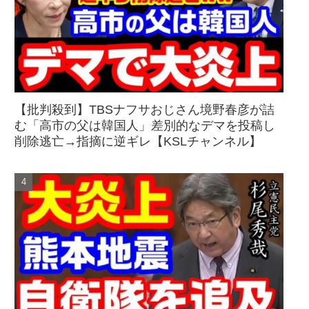
【批判殺到】TBSナフサおじさん境野春彦が詰
む「高市の父は韓国人」差別的なデマを投稿し
削除逃亡→指摘に逆ギレ【KSLチャンネル】