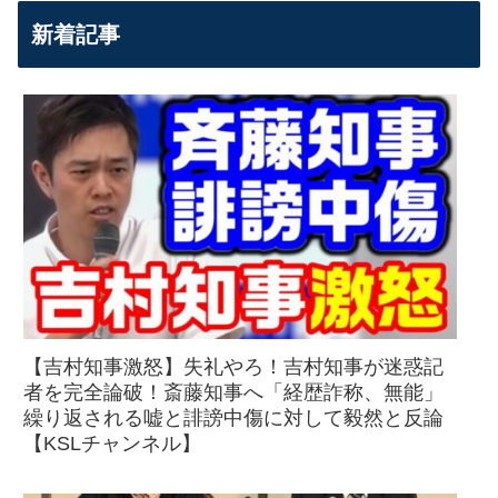
新着記事
【吉村知事激怒】失礼やろ！吉村知事が迷惑記
者を完全論破！斎藤知事へ「経歴詐称、無能」
繰り返される嘘と誹謗中傷に対して毅然と反論
【KSLチャンネル】