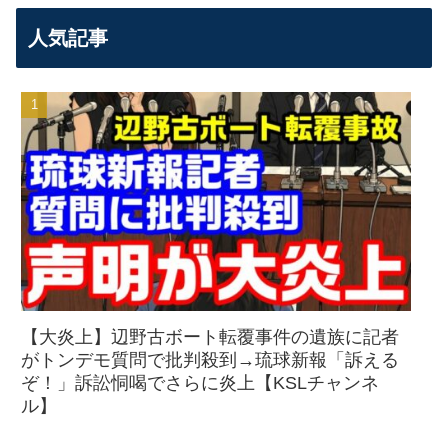
人気記事
【大炎上】辺野古ボート転覆事件の遺族に記者
がトンデモ質問で批判殺到→琉球新報「訴える
ぞ！」訴訟恫喝でさらに炎上【KSLチャンネ
ル】