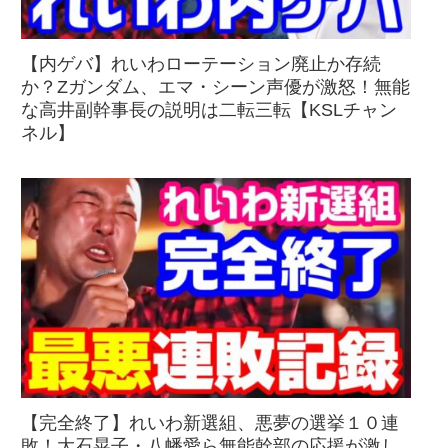
【内ゲバ】れいわローテーション廃止か存続
か？Zガンダム、エマ・シーン声優が激怒！無能
な高井副幹事長の説明は二転三転【KSLチャン
ネル】
【完全終了】れいわ新選組、悪夢の選挙１０連
敗！大石晃子・八幡愛ら無能幹部の応援が激し