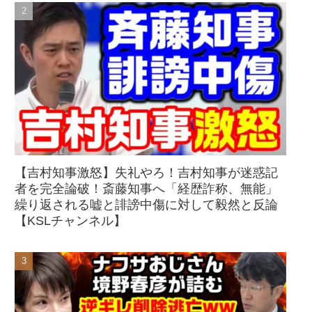
【吉村知事激怒】失礼やろ！吉村知事が迷惑記
者を完全論破！斎藤知事へ「経歴詐称、無能」
繰り返される嘘と誹謗中傷に対して毅然と反論
【KSLチャンネル】