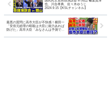
国民民主党街頭演説会 in 岡山 榛葉賀津
也、川合孝典、佐々木ゆうじ
2024.9.15【KSLチャンネル】
最悪の質問に高市大臣が不快感！横田一
「安倍元総理の暗殺は大臣に能力あれば
防げた」高市大臣「みなさんは予測でき
ましたか？」【KSLチャンネル】