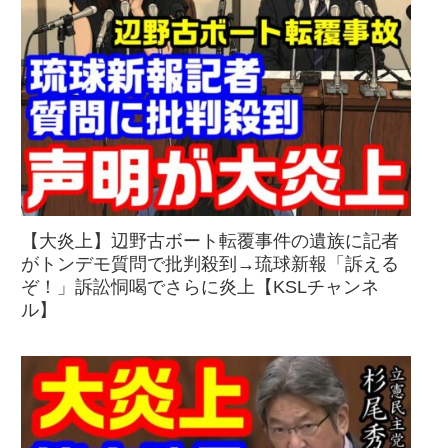
【大炎上】辺野古ボート転覆事件の遺族に記者
がトンデモ質問で批判殺到→琉球新報「訴える
ぞ！」訴訟恫喝でさらに炎上【KSLチャンネ
ル】