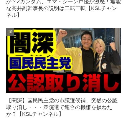
か？Zガンダム、エマ・シーン声優が激怒！無能
な高井副幹事長の説明は二転三転【KSLチャン
ネル】
【闇深】国民民主党の市議選候補、突然の公認
取り消し・・・衆院選で連合の機嫌を損ねた
か？【KSLチャンネル】