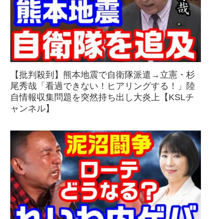
【批判殺到】熊本地震で自衛隊派遣→立憲・杉
尾秀哉「看過できない！ヒアリングする！」陸
自情報収集問題を突然持ち出し大炎上【KSLチ
ャンネル】