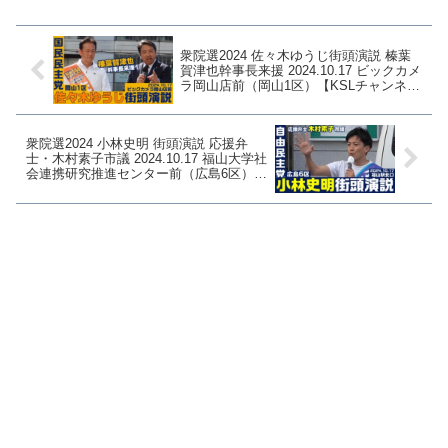
る。共産党の募金用途には何度...
衆院選2024 佐々木ゆうじ街頭演説 榛葉
賀津也幹事長来援 2024.10.17 ビックカメ
ラ岡山店前（岡山1区）【KSLチャンネ
ル】
衆院選2024 小林史明 街頭演説 応援弁
士・木村素子市議 2024.10.17 福山大学社
会連携研究推進センター前（広島6区）
【KSLチャンネル】