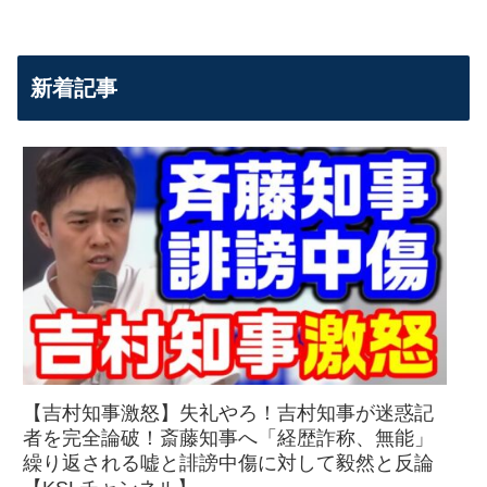
新着記事
【吉村知事激怒】失礼やろ！吉村知事が迷惑記
者を完全論破！斎藤知事へ「経歴詐称、無能」
繰り返される嘘と誹謗中傷に対して毅然と反論