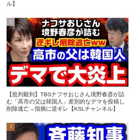
ル】
【批判殺到】TBSナフサおじさん境野春彦が詰
む「高市の父は韓国人」差別的なデマを投稿し
削除逃亡→指摘に逆ギレ【KSLチャンネル】