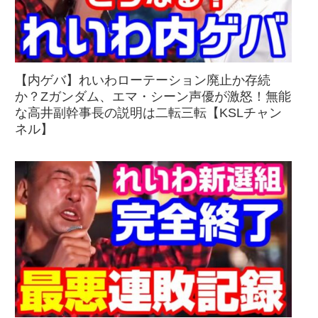
【内ゲバ】れいわローテーション廃止か存続
か？Zガンダム、エマ・シーン声優が激怒！無能
な高井副幹事長の説明は二転三転【KSLチャン
ネル】