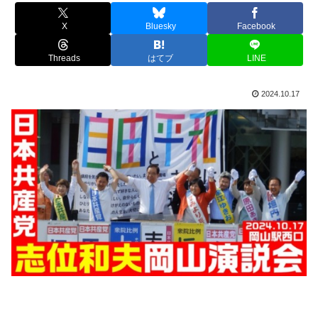
X
Bluesky
Facebook
Threads
はてブ
LINE
2024.10.17