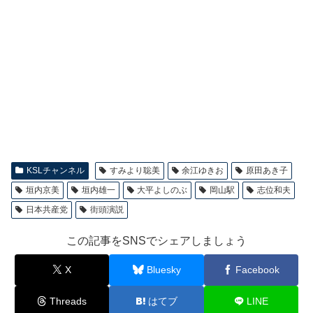
KSLチャンネル
すみより聡美
余江ゆきお
原田あき子
垣内京美
垣内雄一
大平よしのぶ
岡山駅
志位和夫
日本共産党
街頭演説
この記事をSNSでシェアしましょう
X
Bluesky
Facebook
Threads
はてブ
LINE