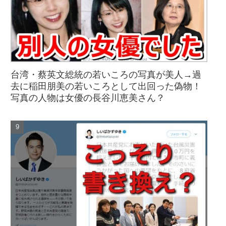
台湾・蔡英文総統の若いころの写真が美人→過
去に稲田朋美の若いころとして出回った偽物！
写真の人物は女優の長谷川恵美さん？