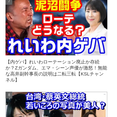
【内ゲバ】れいわローテーション廃止か存続
か？Zガンダム、エマ・シーン声優が激怒！無能
な高井副幹事長の説明は二転三転【KSLチャン
ネル】