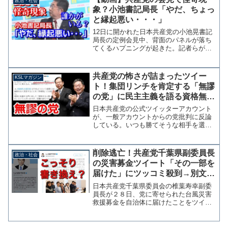
政治・社会
ない。いつものデマだ。共産...
象？小池書記局長「やだ、ちょっ
と縁起悪い・・・」
12日に開かれた日本共産党の小池晃書記
局長の定例会見中、背面のパネルが落ち
てくるハプニングが起きた。記者らがざ
わつき始めたことで小池書記局長も異変
に気が付き、後方を振り返ったあとに
「やだ、ちょっと縁起悪い」と苦笑し
共産党の怖さが詰まったツイー
KSLマガジン
た。パネルは何を伝えたかっ...
ト！集団リンチを肯定する「無謬
の党」に民主主義を語る資格無し
【マガジン86号】
日本共産党の公式ツイッターアカウント
が、一般アカウントからの党批判に反論
している。いつも勝てそうな相手を選ん
でいるとしか思えないのだが、4日に投稿
した内容に共産党の恐ろしさが詰まって
いるので紹介しておく。Q. 国民から見て
削除逃亡！共産党千葉県副委員長
政治・社会
ると、丸川さんへの...
の災害募金ツイート「その一部を
届けた」にツッコミ殺到→別文章
で再投稿も説明なし
日本共産党千葉県委員会の椎葉寿幸副委
員長が２８日、党に寄せられた台風災害
救援募金を自治体に届けたことをツイッ
ターで報告した際に「その一部を県内３
０市町に義援金としてお届けしまし
た。」と投稿したことが物議を醸してい