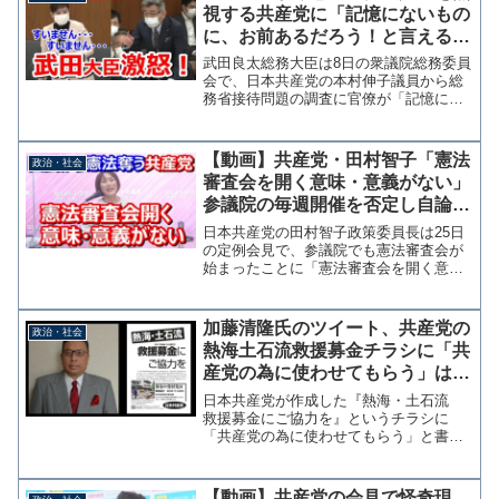
視する共産党に「記憶にないもの
に、お前あるだろう！と言えるの
か！」→共産党「すいません」
武田良太総務大臣は8日の衆議院総務委員
会で、日本共産党の本村伸子議員から総
務省接待問題の調査に官僚が「記憶にな
い」を繰り返すことが、大臣の姿勢に起
因するとの指摘を受けたことに対して
「記憶にないものを、いや、記憶にある
【動画】共産党・田村智子「憲法
政治・社会
だろう！絶対にあるんだ！...
審査会を開く意味・意義がない」
参議院の毎週開催を否定し自論展
開
日本共産党の田村智子政策委員長は25日
の定例会見で、参議院でも憲法審査会が
始まったことに「憲法審査会を開く意
味、意義、それがない」と述べ、幹事懇
で議論のテーマを話し合っていることに
「テーマもないのに開くのか」「毎週や
加藤清隆氏のツイート、共産党の
政治・社会
る必要はない、やるべきで...
熱海土石流救援募金チラシに「共
産党の為に使わせてもらう」はデ
マ
日本共産党が作成した『熱海・土石流
救援募金にご協力を』というチラシに
「共産党の為に使わせてもらう」と書か
れているとするツイッター投稿が拡散さ
れている。投稿主は政治評論家の加藤清
隆氏であるが、なんら根拠は示されてい
【動画】共産党の会見で怪奇現