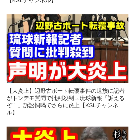
【KSLチャンネル】
【大炎上】辺野古ボート転覆事件の遺族に記者
がトンデモ質問で批判殺到→琉球新報「訴える
ぞ！」訴訟恫喝でさらに炎上【KSLチャンネ
ル】