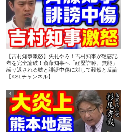
【吉村知事激怒】失礼やろ！吉村知事が迷惑記
者を完全論破！斎藤知事へ「経歴詐称、無能」
繰り返される嘘と誹謗中傷に対して毅然と反論
【KSLチャンネル】