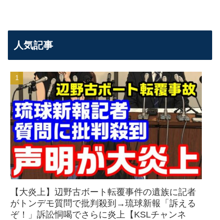
人気記事
【大炎上】辺野古ボート転覆事件の遺族に記者
がトンデモ質問で批判殺到→琉球新報「訴える
ぞ！」訴訟恫喝でさらに炎上【KSLチャンネ