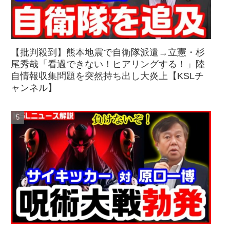
【批判殺到】熊本地震で自衛隊派遣→立憲・杉
尾秀哉「看過できない！ヒアリングする！」陸
自情報収集問題を突然持ち出し大炎上【KSLチ
ャンネル】