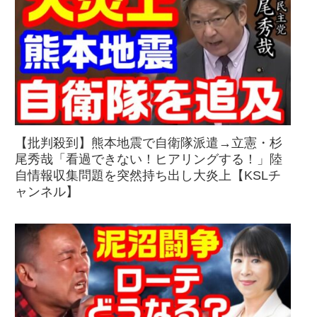
【批判殺到】熊本地震で自衛隊派遣→立憲・杉
尾秀哉「看過できない！ヒアリングする！」陸
自情報収集問題を突然持ち出し大炎上【KSLチ
ャンネル】