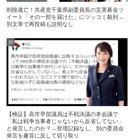
削除逃亡！共産党千葉県副委員長の災害募金ツ
イート「その一部を届けた」にツッコミ殺到→
別文章で再投稿も説明なし
【検証】高市早苗議員は不戦決議の本会議で
「私は戦争当事者じゃないから反省してない」
と発言したのか？→登壇記録なし、別の委員会
発言を趣旨に反して切り取り