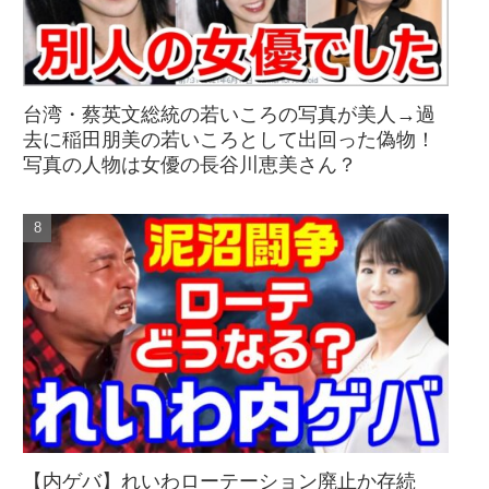
台湾・蔡英文総統の若いころの写真が美人→過
去に稲田朋美の若いころとして出回った偽物！
写真の人物は女優の長谷川恵美さん？
【内ゲバ】れいわローテーション廃止か存続