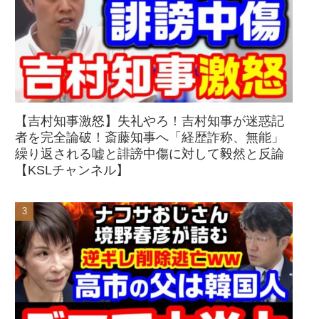
【吉村知事激怒】失礼やろ！吉村知事が迷惑記
者を完全論破！斎藤知事へ「経歴詐称、無能」
繰り返される嘘と誹謗中傷に対して毅然と反論
【KSLチャンネル】