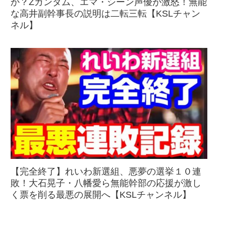
か？Zガンダム、エマ・シーン声優が激怒！無能
な高井副幹事長の説明は二転三転【KSLチャン
ネル】
【完全終了】れいわ新選組、悪夢の選挙１０連
敗！大石晃子・八幡愛ら無能幹部の応援が激し
く票を削る最悪の展開へ【KSLチャンネル】