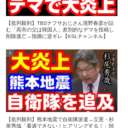
【批判殺到】TBSナフサおじさん境野春彦が詰
む「高市の父は韓国人」差別的なデマを投稿し
削除逃亡→指摘に逆ギレ【KSLチャンネル】
【批判殺到】熊本地震で自衛隊派遣→立憲・杉
尾秀哉「看過できない！ヒアリングする！」陸