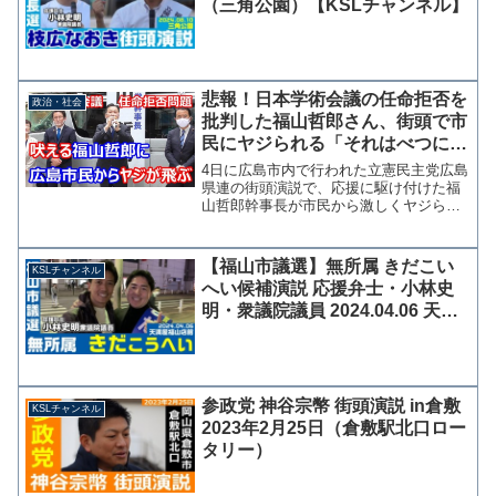
（三角公園）【KSLチャンネル】
悲報！日本学術会議の任命拒否を
政治・社会
批判した福山哲郎さん、街頭で市
民にヤジられる「それはべつにい
いだろう（怒）」
4日に広島市内で行われた立憲民主党広島
県連の街頭演説で、応援に駆け付けた福
山哲郎幹事長が市民から激しくヤジられ
る場面があった。 福山幹事長の演説の
前に、衆院選広島2区の大井赤亥予定候補
が日本学術会議の任命拒否問題を取り上
【福山市議選】無所属 きだこい
KSLチャンネル
げ、地元広島のカープ...
へい候補演説 応援弁士・小林史
明・衆議院議員 2024.04.06 天満
屋福山店前
参政党 神谷宗幣 街頭演説 in倉敷
KSLチャンネル
2023年2月25日（倉敷駅北口ロー
タリー）