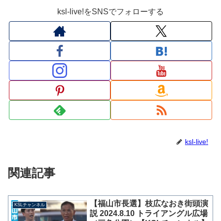
ksl-live!をSNSでフォローする
ksl-live!
関連記事
【福山市長選】枝広なおき街頭演
KSLチャンネル
説 2024.8.10 トライアングル広場