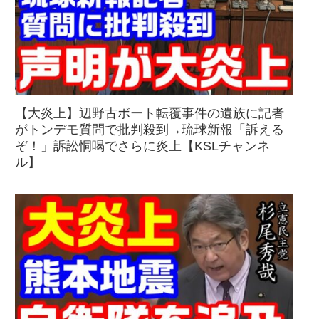
【大炎上】辺野古ボート転覆事件の遺族に記者
がトンデモ質問で批判殺到→琉球新報「訴える
ぞ！」訴訟恫喝でさらに炎上【KSLチャンネ
ル】