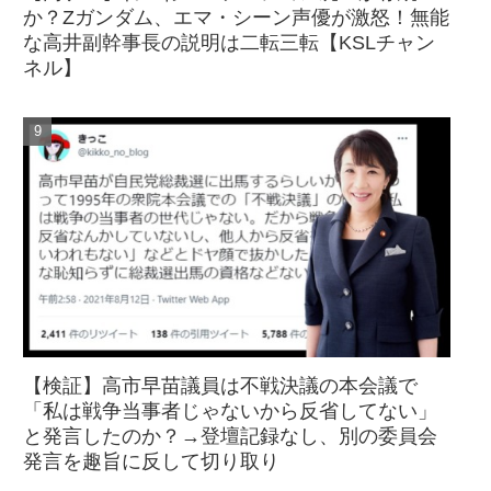
か？Zガンダム、エマ・シーン声優が激怒！無能
な高井副幹事長の説明は二転三転【KSLチャン
ネル】
【検証】高市早苗議員は不戦決議の本会議で
「私は戦争当事者じゃないから反省してない」
と発言したのか？→登壇記録なし、別の委員会
発言を趣旨に反して切り取り