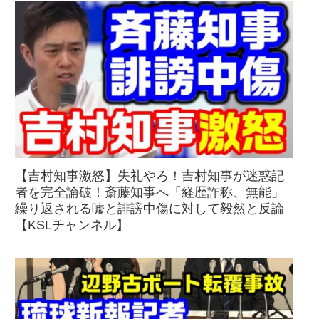
【吉村知事激怒】失礼やろ！吉村知事が迷惑記
者を完全論破！斎藤知事へ「経歴詐称、無能」
繰り返される嘘と誹謗中傷に対して毅然と反論
【KSLチャンネル】