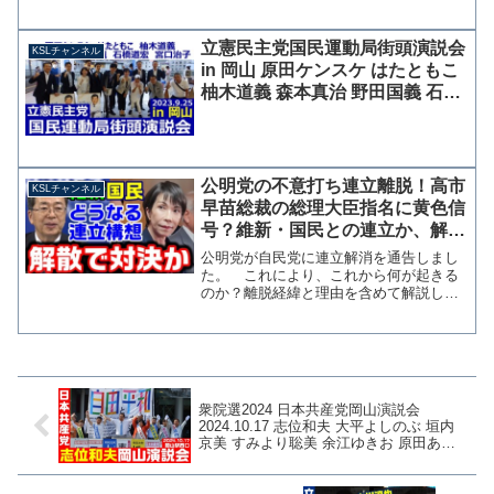
立憲民主党国民運動局街頭演説会
KSLチャンネル
in 岡山 原田ケンスケ はたともこ
柚木道義 森本真治 野田国義 石橋
道宏 宮口治子 2023年9月25日
公明党の不意打ち連立離脱！高市
KSLチャンネル
早苗総裁の総理大臣指名に黄色信
号？維新・国民との連立か、解散
総選挙で逆転か【KSLチャンネ
公明党が自民党に連立解消を通告しまし
ル】
た。 これにより、これから何が起きる
のか？離脱経緯と理由を含めて解説した
いと思います。 10日の会談で公明党の
斉藤代表から高市総裁に通告されたわけ
ですが、両者の会見を見る限りでは、高
市総裁は「一方的」とい...
衆院選2024 日本共産党岡山演説会
2024.10.17 志位和夫 大平よしのぶ 垣内
京美 すみより聡美 余江ゆきお 原田あき
子 垣内雄一【KSLチャンネル】