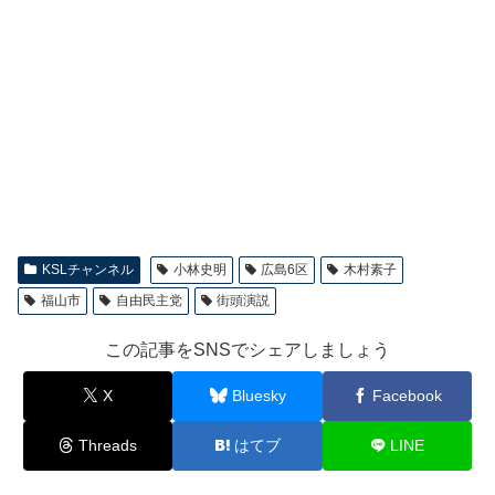
KSLチャンネル
小林史明
広島6区
木村素子
福山市
自由民主党
街頭演説
この記事をSNSでシェアしましょう
X
Bluesky
Facebook
Threads
はてブ
LINE