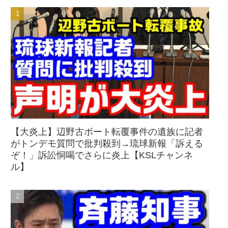
【大炎上】辺野古ボート転覆事件の遺族に記者
がトンデモ質問で批判殺到→琉球新報「訴える
ぞ！」訴訟恫喝でさらに炎上【KSLチャンネ
ル】