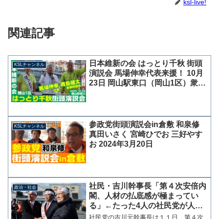
ksl-live!
関連記事
日本維新の会 はっとり千秋 街頭
KSLチャンネル
演説会 馬場伸幸代表来援！ 10月
23日 岡山駅東口（岡山1区）衆院
選2024【KSLチャンネル】
参政党街頭演説会in倉敷 和泉修
KSLチャンネル
真田いさく 宮崎ひでお 三好やす
お 2024年3月20日
社民・吉川幹事長「第４次安倍内
政治・社会
閣、人材の払底感が極まってい
る」←たった4人の社民党が人材
を語るのか？
社民党の吉川元幹事長は１１日、第４次