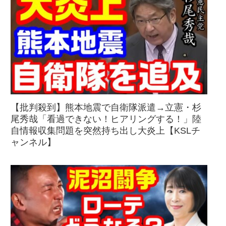
【批判殺到】熊本地震で自衛隊派遣→立憲・杉
尾秀哉「看過できない！ヒアリングする！」陸
自情報収集問題を突然持ち出し大炎上【KSLチ
ャンネル】