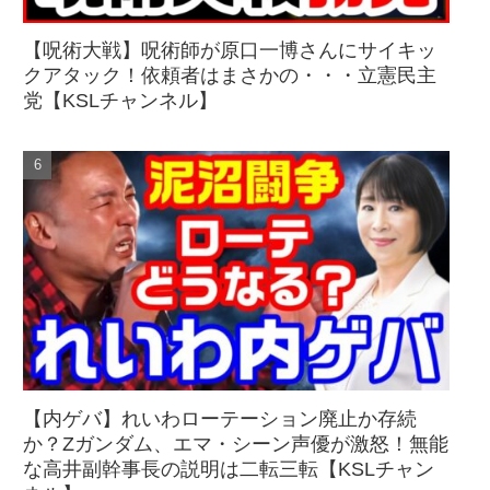
【呪術大戦】呪術師が原口一博さんにサイキッ
クアタック！依頼者はまさかの・・・立憲民主
党【KSLチャンネル】
【内ゲバ】れいわローテーション廃止か存続
か？Zガンダム、エマ・シーン声優が激怒！無能
な高井副幹事長の説明は二転三転【KSLチャン