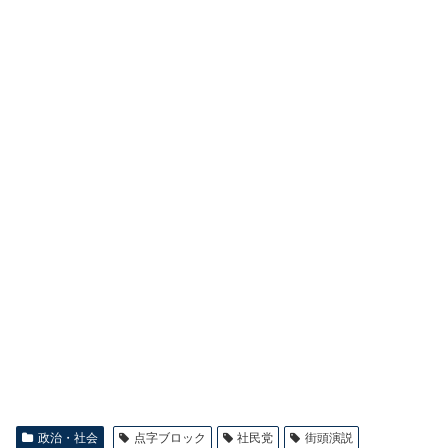
政治・社会
点字ブロック
社民党
街頭演説