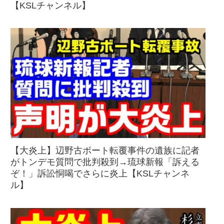
【KSLチャンネル】
【大炎上】辺野古ボート転覆事件の遺族に記者
がトンデモ質問で批判殺到→琉球新報「訴える
ぞ！」訴訟恫喝でさらに炎上【KSLチャンネ
ル】