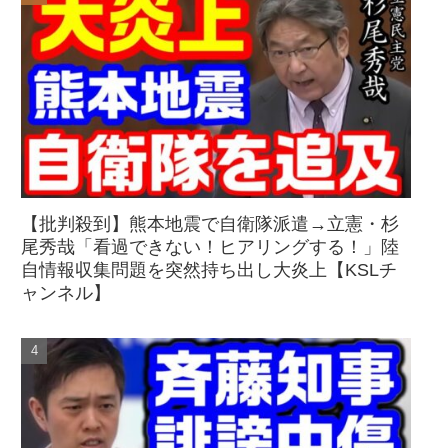
【批判殺到】熊本地震で自衛隊派遣→立憲・杉
尾秀哉「看過できない！ヒアリングする！」陸
自情報収集問題を突然持ち出し大炎上【KSLチ
ャンネル】