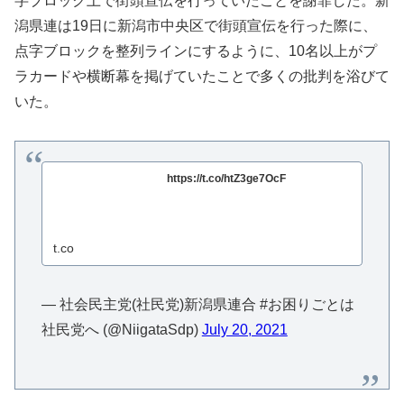
字ブロック上で街頭宣伝を行っていたことを謝罪した。新
潟県連は19日に新潟市中央区で街頭宣伝を行った際に、
点字ブロックを整列ラインにするように、10名以上がプ
ラカードや横断幕を掲げていたことで多くの批判を浴びて
いた。
https://t.co/htZ3ge7OcF
t.co
— 社会民主党(社民党)新潟県連合 #お困りごとは
社民党へ (@NiigataSdp)
July 20, 2021