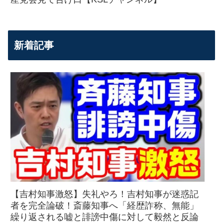
新着記事
【吉村知事激怒】失礼やろ！吉村知事が迷惑記
者を完全論破！斎藤知事へ「経歴詐称、無能」
繰り返される嘘と誹謗中傷に対して毅然と反論