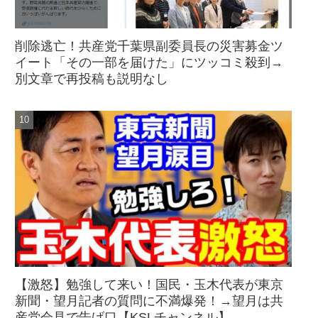
削除逃亡！共産党千葉県副委員長の災害募金ツ
イート「その一部を届けた」にツッコミ殺到→
別文章で再投稿も説明なし
【激怒】勉強して来い！国民・玉木代表が東京
新聞・望月記者の質問に不満爆発！→望月は共
産党会見で告げ口【KSLチャンネル】