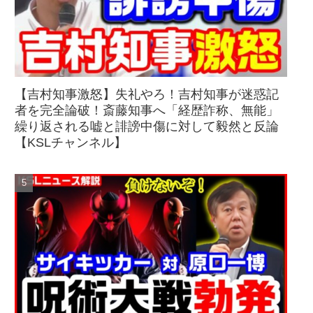
【吉村知事激怒】失礼やろ！吉村知事が迷惑記
者を完全論破！斎藤知事へ「経歴詐称、無能」
繰り返される嘘と誹謗中傷に対して毅然と反論
【KSLチャンネル】