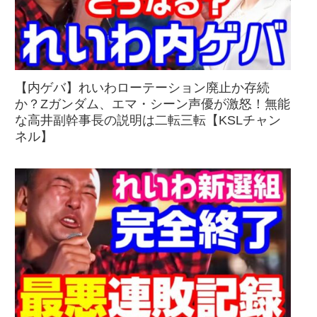
【内ゲバ】れいわローテーション廃止か存続
か？Zガンダム、エマ・シーン声優が激怒！無能
な高井副幹事長の説明は二転三転【KSLチャン
ネル】