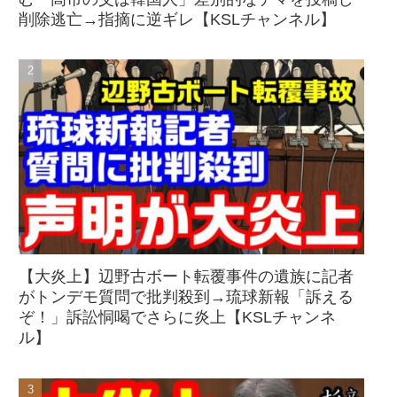
削除逃亡→指摘に逆ギレ【KSLチャンネル】
【大炎上】辺野古ボート転覆事件の遺族に記者
がトンデモ質問で批判殺到→琉球新報「訴える
ぞ！」訴訟恫喝でさらに炎上【KSLチャンネ
ル】