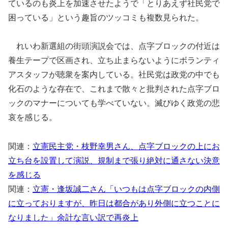
ているのも炎上を加速させたようで「とりあえず社民党で
困っている」という趣旨のツッコミも複数見られた。
れいわ新選組の街頭演説会では、点字ブロックの付近は
養生テープで区画され、立ち止まらないようにボランティ
アスタッフが聴衆を案内している。社民党は政党の中でも
化石のような存在で、これまで散々と批判された点字ブロ
ックのマナーについても学べていない。滅びゆく政党の悲
哀を感じる。
関連：
立憲民主党・枝野幸男さん、点字ブロックの上にお
立ち台を設置して演説、規制まで張り絶対に通さない決意
を感じる
関連：
立憲・逢坂誠二さん「いつもは点字ブロックの内側
に立っておりますが、昨日は都合があり外側に立つことに
なりました」余計な言い訳で再炎上