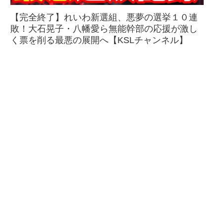
【完全終了】れいわ新選組、悪夢の選挙１０連
敗！大石晃子・八幡愛ら無能幹部の応援が激し
く票を削る最悪の展開へ【KSLチャンネル】