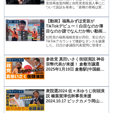
安倍再改造内閣と自民党党役員人事にに
ついて談話を発表し「政権の骨格は変わ
らず、全く代わり映えがしない。」「人
材の払底感が極まっている。新鮮味もな
く全く期待もできない。」と批判をし
【動画】福島みずほ党首が
政治・社会
た。１．安倍首相は本日、自...
TikTokデビュー！白目なのか薄
目なのか謎でなんだか怖い動画に
仕上がる、若い子はこういうの好
社民党の福島瑞穂党首が20日、党公式の
きなんやろ？
TikTokアカウントで微妙なダンスを披露
した。21日の参議院代表質問に登壇する
ことを告知したものだが、白目にしてい
るのはただの薄目なのか分かりにくく、
完全にホラーに仕上がっている。
参政党 真田いさく街頭演説 神谷
KSLチャンネル
@sdp_japa...
宗幣代表が来援！ 倉敷市議選
2025年1月19日 倉敷駅(中国銀行
前)【KSLチャンネル】
衆院選2024 佐々木ゆうじ街頭演
KSLチャンネル
説 榛葉賀津也幹事長来援
2024.10.17 ビックカメラ岡山店
前（岡山1区）【KSLチャンネ
ル】