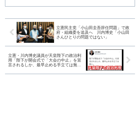
立憲民主党「小山田圭吾辞任問題」で政
府・組織委を追及へ 川内博史「小山田
さんひとりの問題ではない」
立憲・川内博史議員が天皇陛下の政治利
用「陛下が開会式で「大会の中止」を宣
言されるしか、最早止める手立ては無
い」