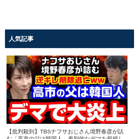
人気記事
【批判殺到】TBSナフサおじさん境野春彦が詰
む「高市の父は韓国人」差別的なデマを投稿し