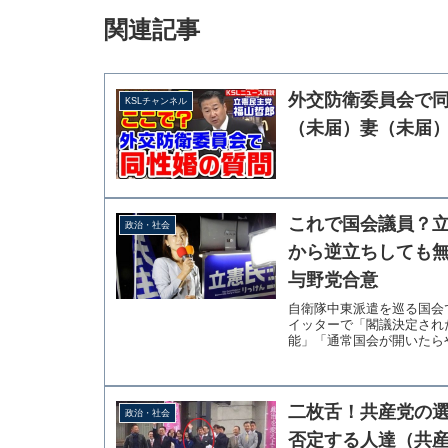
関連記事
外交防衛委員会で
KSLチャンネル
（未届）妻（未届
これで国会議員？
政治・社会
から逆立ちしても
与野党合意
自衛隊中東派遣を巡る国会
イッターで「閣議決定され
能」「通常国会が開いたらや
二枚舌！共産党の
政治・社会
否定する人達（共