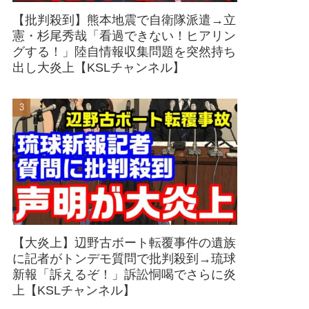
【批判殺到】熊本地震で自衛隊派遣→立
憲・杉尾秀哉「看過できない！ヒアリン
グする！」陸自情報収集問題を突然持ち
出し大炎上【KSLチャンネル】
【大炎上】辺野古ボート転覆事件の遺族
に記者がトンデモ質問で批判殺到→琉球
新報「訴えるぞ！」訴訟恫喝でさらに炎
上【KSLチャンネル】