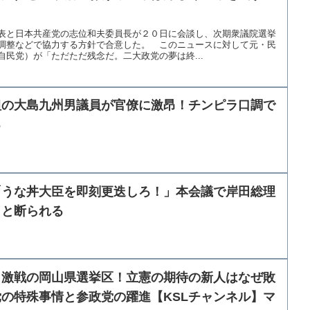
表と日本共産党の志位和夫委員長が２０日に会談し、次期衆議院選挙
調整などで協力する方針で合意した。 このニュースに対して元・民
民党）が「ただただ残念だ。二大政党の夢は終...
組の大島九州男議員が官僚に激昂！チンピラ口調で
る
「うな丼大臣を即刻更迭しろ！」本会議で岸田総理
りと断られる
】激戦の岡山県選挙区！立憲の期待の新人はなぜ敗
の特殊事情と参政党の躍進【KSLチャンネル】マ