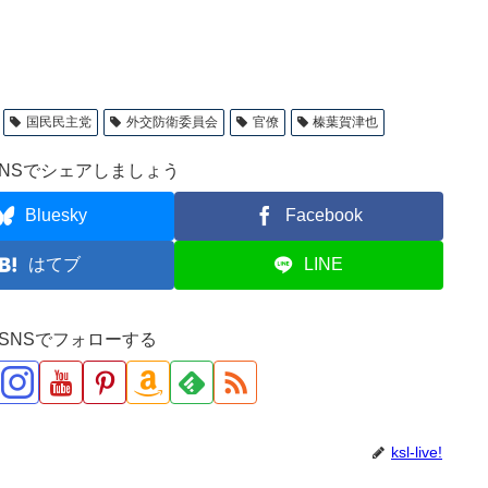
国民民主党
外交防衛委員会
官僚
榛葉賀津也
NSでシェアしましょう
Bluesky
Facebook
はてブ
LINE
ve!をSNSでフォローする
ksl-live!