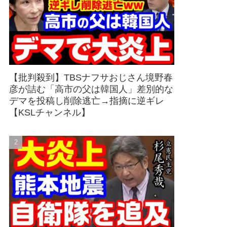
【批判殺到】TBSナフサおじさん境野春
彦が詰む「高市の父は韓国人」差別的な
デマを投稿し削除逃亡→指摘に逆ギレ
【KSLチャンネル】