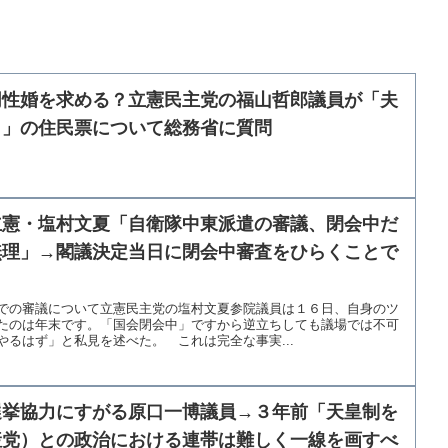
同性婚を求める？立憲民主党の福山哲郎議員が「夫
）」の住民票について総務省に質問
立憲・塩村文夏「自衛隊中東派遣の審議、閉会中だ
無理」→閣議決定当日に閉会中審査をひらくことで
での審議について立憲民主党の塩村文夏参院議員は１６日、自身のツ
たのは年末です。「国会閉会中」ですから逆立ちしても議場では不可
るはず」と私見を述べた。 これは完全な事実...
選挙協力にすがる原口一博議員→３年前「天皇制を
産党）との政治における連帯は難しく一線を画すべ