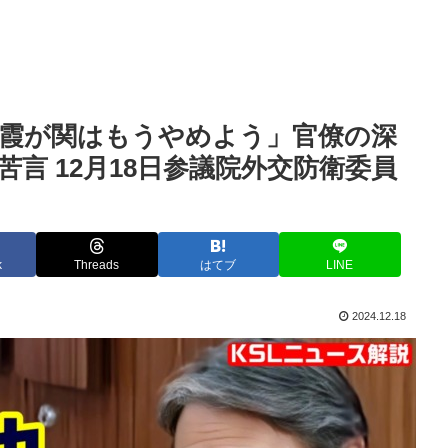
ク霞が関はもうやめよう」官僚の深
言 12月18日参議院外交防衛委員
k
Threads
はてブ
LINE
2024.12.18