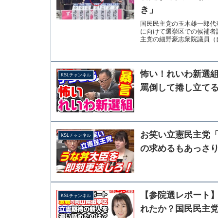
き」
国民民主党の玉木雄一郎代
に向けて選挙区での候補者
主党の細野豪志衆院議員（自
怖い！れいわ新選
KSLチャンネル
罵倒して捲し立て
お笑い立憲民主党
KSLチャンネル
の求めるもあっさ
【参院選レポート
KSLチャンネル
れたか？国民民主党