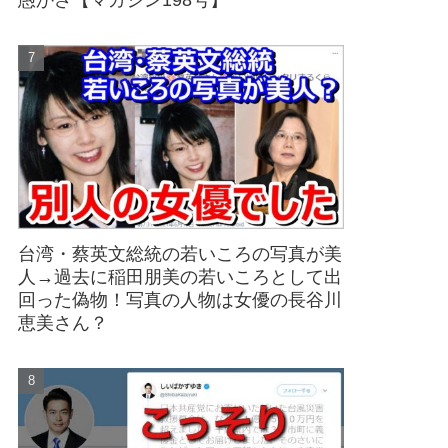
愚かさ【マガジン198号】
台湾・蔡英文総統の若いころの写真が美
人→過去に稲田朋美の若いころとして出
回った偽物！写真の人物は女優の長谷川
恵美さん？