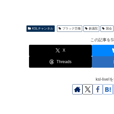
KSLチャンネル
ブラック労働
参議院
国会
この記事をS
X
Threads
ksl-li