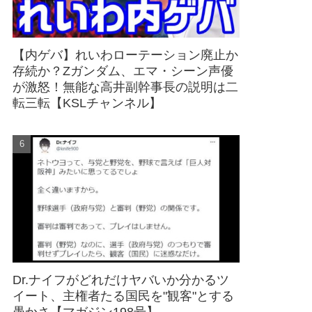
【内ゲバ】れいわローテーション廃止か
存続か？Zガンダム、エマ・シーン声優
が激怒！無能な高井副幹事長の説明は二
転三転【KSLチャンネル】
Dr.ナイフがどれだけヤバいか分かるツ
イート、主権者たる国民を"観客"とする