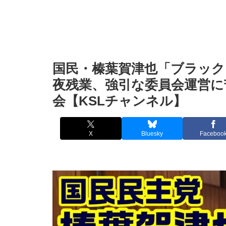
国民・榛葉賀津也「ブラッ
夜残業、強引な委員会運営に苦
会【KSLチャンネル】
X
Bluesky
Faceboo