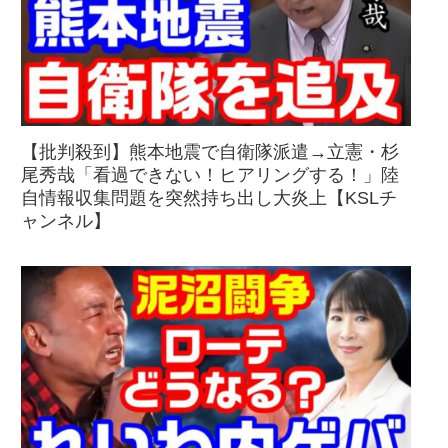
【批判殺到】熊本地震で自衛隊派遣→立憲・杉
尾秀哉「看過できない！ヒアリングする！」陸
自情報収集問題を突然持ち出し大炎上【KSLチ
ャンネル】