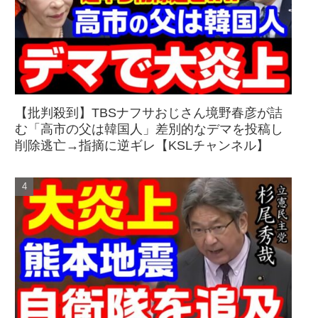
【批判殺到】TBSナフサおじさん境野春彦が詰
む「高市の父は韓国人」差別的なデマを投稿し
削除逃亡→指摘に逆ギレ【KSLチャンネル】