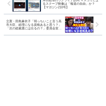
岸田総理のウクライナ訪問 マスコミによ
るスクープ映像は「報道の自由」か？
【マガジン210号】
立憲・田島麻衣子「弱っちいこと言う高
市大臣、総理になる資格あると思う？」
「次の総裁選には出るの？」委員会室を
ザワつかせる