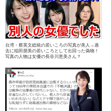
台湾・蔡英文総統の若いころの写真が美人→過
去に稲田朋美の若いころとして出回った偽物！
写真の人物は女優の長谷川恵美さん？