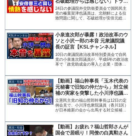
石破総理からは感じない」トラン
プ大統領との関係にも言及【KSL
24日の参議院外交防衛委員会で国民民主
チャンネル】
党の榛葉賀津也議員は、北朝鮮による拉
致問題に関して、石破総理が安倍元総理
のような情熱を持っているようには見え
ないと指摘しています。 榛葉さんは拉
致議連の副幹事長で、この問題に熱心に
小泉進次郎が暴露！政治改革のウ
KSLチャンネル
取り組んでくれる議員の...
ソと小沢一郎の本音 元衆議院議
長の証言【KSLチャンネル】
10日の衆議院政治改革特別委員会で自民
党の小泉進次郎議員が、平成6年の政治改
革で「政党助成金の導入と企業・団体献
金の禁止を約束した」とする野党の主張
について当時、政治改革本部の役員とし
て与野党の協議に関わった伊吹文明元衆
【動画】福山幹事長「玉木代表の
政治・社会
議院議長の証言として...
元秘書で旧知の仲だから」対立候
補の実家を突撃した小川淳也議員
を処分せず
立憲民主党の福山哲郎幹事長は12日の定
例会見で、小川淳也衆院議員（香川1区）
が日本維新の会から出馬する対立候補の
実家を訪れ、家族に辞退を求めていた問
題について、候補者が国民民主党の玉木
雄一郎代表の元秘書で、小川氏と旧知の
【動画】お疲れ？福山哲郎さんが
政治・社会
仲だったとして処分を...
国会で居眠り！同僚の白真勲さん