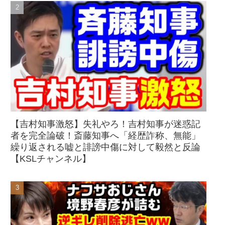
【吉村知事激怒】失礼やろ！吉村知事が迷惑記
者を完全論破！斎藤知事へ「経歴詐称、無能」
繰り返される嘘と誹謗中傷に対して毅然と反論
【KSLチャンネル】