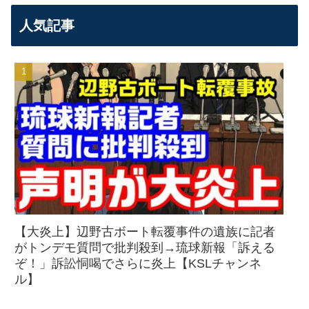
人気記事
【大炎上】辺野古ボート転覆事件の遺族に記者
がトンデモ質問で批判殺到→琉球新報「訴える
ぞ！」訴訟恫喝でさらに炎上【KSLチャンネ
ル】