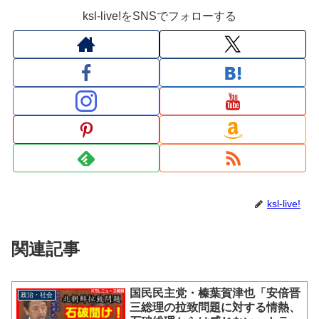
ksl-live!をSNSでフォローする
ksl-live!
関連記事
国民民主党・榛葉賀津也「安倍晋
政治・社会
三総理の拉致問題に対する情熱、