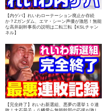
【内ゲバ】れいわローテーション廃止か存続
か？Zガンダム、エマ・シーン声優が激怒！無能
な高井副幹事長の説明は二転三転【KSLチャン
ネル】
【完全終了】れいわ新選組、悪夢の選挙１０連
敗！大石晃子・八幡愛ら無能幹部の応援が激し