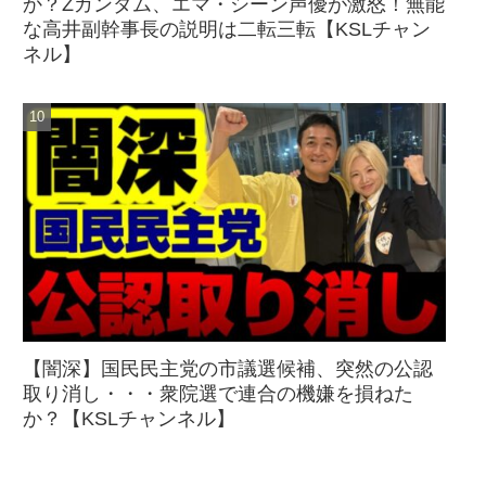
か？Zガンダム、エマ・シーン声優が激怒！無能
な高井副幹事長の説明は二転三転【KSLチャン
ネル】
【闇深】国民民主党の市議選候補、突然の公認
取り消し・・・衆院選で連合の機嫌を損ねた
か？【KSLチャンネル】