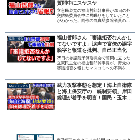
質問中にスヤスヤ
立憲民衆党の福山哲郎幹事長が20日の外
交防衛委員会中に居眠りをしていたこと
がわかった。同僚の白真勲参院議員の質
問が始まりカメラの角度が変わったこと
で居眠りの様子が映し出され、白氏の質
問が始まってからも約8分間に渡りうとう
福山哲郎さん「審議拒否なんかし
政治・社会
とし続けた。 長時間...
てないですよ」涙声で官僚の誤字
脱字と報道を批判、自己正当化
25日の参議院予算委員会で質問に立った
立憲民主党の福山哲郎幹事長が、野党の
審議拒否を報じたマスコミへの不満を漏
らし、官僚の作る法案資料に誤字脱字な
どが多いことが原因だとして「審議拒否
なんかしてないですよ」と訴える場面が
武力攻撃事態を想定！海上自衛隊
KSLチャンネル
あった。福山氏の声は裏...
と海上保安庁の「統制要領」岸田
総理が着手を明言！国民・玉木雄
一郎代表の質問に答弁