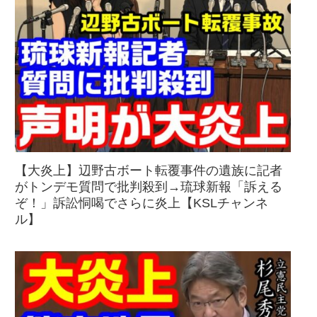
【大炎上】辺野古ボート転覆事件の遺族に記者
がトンデモ質問で批判殺到→琉球新報「訴える
ぞ！」訴訟恫喝でさらに炎上【KSLチャンネ
ル】