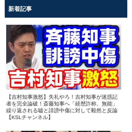
新着記事
【吉村知事激怒】失礼やろ！吉村知事が迷惑記
者を完全論破！斎藤知事へ「経歴詐称、無能」
繰り返される嘘と誹謗中傷に対して毅然と反論
【KSLチャンネル】