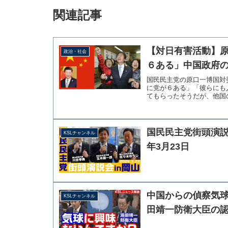
関連記事
【対日有害活動】
政治・社会
６ある」中国政府
国民民主党の原口一博国対
に党が６ある」「彼らにも
てもらったそうだが、他国の
国民民主党街頭演説会
KSLチャンネル
年3月23日
中国からの偵察気
KSLチャンネル
田靖一防衛大臣の