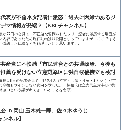
木代表が不倫ネタ記者に激怒！過去に因縁のあるジ
デマ情報が発端？【KSLチャンネル】
表が27日の会見で、不正確な質問をしたフリー記者に激怒する場面が
い内容であったため現在動画は非公開となっていますが、ここではそ
激怒した伏線などを解説したいと思います。...
が共産党に不快感「市民連合との共通政策、今後も
合推薦を受けない立憲選挙区に独自候補擁立も検討
事長は8日の記者会見で、野党4党（立憲・共産・社民・れいわ）が市
に今後もサインしない意向を示した。 榛葉氏は立憲民主党中心の野
協力という話が出てきていることを念頭に、...
 in 岡山 玉木雄一郎、佐々木ゆうじ
Lチャンネル】