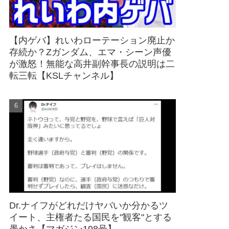
【内ゲバ】れいわローテーション廃止か
存続か？Zガンダム、エマ・シーン声優
が激怒！無能な高井副幹事長の説明は二
転三転【KSLチャンネル】
Dr.ナイフがどれだけヤバいか分かるツ
イート、主権者たる国民を"観客"とする