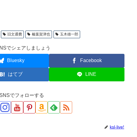
旧文通費
榛葉賀津也
玉木雄一郎
NSでシェアしましょう
Bluesky
Facebook
はてブ
LINE
ve!をSNSでフォローする
ksl-live!