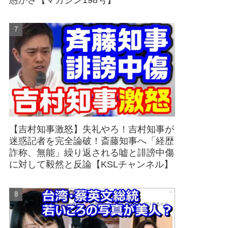
愚かさ【マガジン198号】
【吉村知事激怒】失礼やろ！吉村知事が
迷惑記者を完全論破！斎藤知事へ「経歴
詐称、無能」繰り返される嘘と誹謗中傷
に対して毅然と反論【KSLチャンネル】