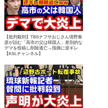
【批判殺到】TBSナフサおじさん境野春
彦が詰む「高市の父は韓国人」差別的な
デマを投稿し削除逃亡→指摘に逆ギレ
【KSLチャンネル】