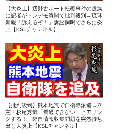
【大炎上】辺野古ボート転覆事件の遺族
に記者がトンデモ質問で批判殺到→琉球
新報「訴えるぞ！」訴訟恫喝でさらに炎
上【KSLチャンネル】
【批判殺到】熊本地震で自衛隊派遣→立
憲・杉尾秀哉「看過できない！ヒアリン
グする！」陸自情報収集問題を突然持ち
出し大炎上【KSLチャンネル】