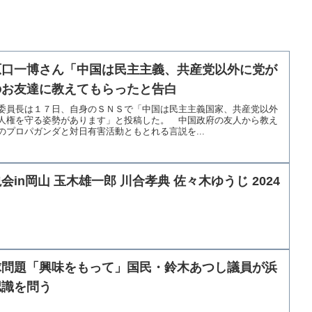
原口一博さん「中国は民主主義、共産党以外に党が
のお友達に教えてもらったと告白
委員長は１７日、自身のＳＮＳで「中国は民主主義国家、共産党以外
人権を守る姿勢があります」と投稿した。 中国政府の友人から教え
プロパガンダと対日有害活動ともとれる言説を...
in岡山 玉木雄一郎 川合孝典 佐々木ゆうじ 2024
球問題「興味をもって」国民・鈴木あつし議員が浜
認識を問う