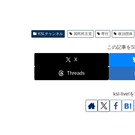
KSLチャンネル
国民民主党
寄付
政治団体
この記事をS
X
Threads
ksl-li