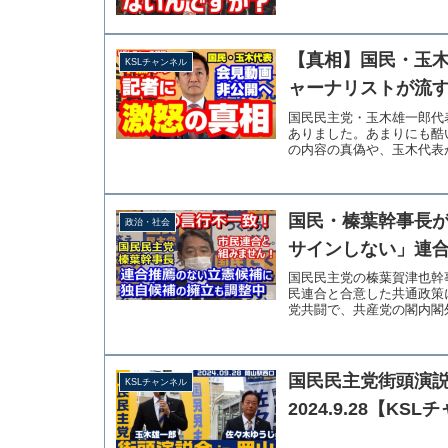
【真相】国民・玉
KSLチャンネル
ャーナリストが流す
国民民主党・玉木雄一郎代
ありました。あまりにも酷
の内容の真偽や、玉木代表が
国民・榛葉幹事長
政治・社会
サインしない」連
国民民主党の榛葉賀津也幹
民連合と合意した共通政策
党共闘で、共産党の閣内閣外
国民民主党街頭演説会
KSLチャンネル
2024.9.28【KS