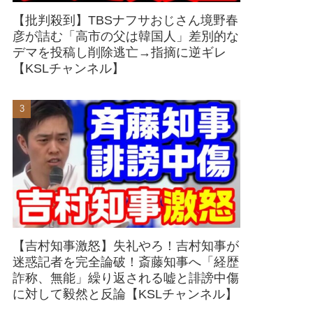
【批判殺到】TBSナフサおじさん境野春
彦が詰む「高市の父は韓国人」差別的な
デマを投稿し削除逃亡→指摘に逆ギレ
【KSLチャンネル】
【吉村知事激怒】失礼やろ！吉村知事が
迷惑記者を完全論破！斎藤知事へ「経歴
詐称、無能」繰り返される嘘と誹謗中傷
に対して毅然と反論【KSLチャンネル】