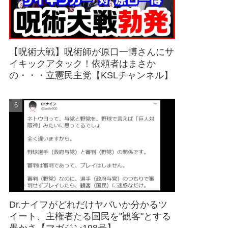
【呪術大戦】呪術師が原口一博さんにサ
イキックアタック！依頼者はまさか
の・・・立憲民主党【KSLチャンネル】
Dr.ナイフがどれだけヤバいか分かるツ
イート、主権者たる国民を"観客"とする