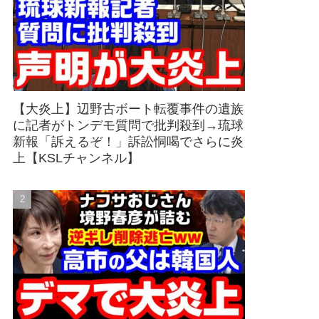
【大炎上】辺野古ボート転覆事件の遺族
に記者がトンデモ質問で批判殺到→琉球
新報「訴えるぞ！」訴訟恫喝でさらに炎
上【KSLチャンネル】