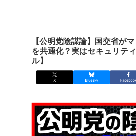
【公明党陰謀論】国交省がマ
を共通化？実はセキュリティ
ル】
X
Bluesky
Faceboo