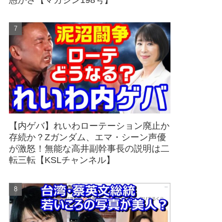
愚かさ【マガジン198号】
【内ゲバ】れいわローテーション廃止か
存続か？Zガンダム、エマ・シーン声優
が激怒！無能な高井副幹事長の説明は二
転三転【KSLチャンネル】