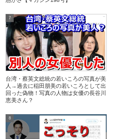
愚かさ【マガジン198号】
台湾・蔡英文総統の若いころの写真が美
人→過去に稲田朋美の若いころとして出
回った偽物！写真の人物は女優の長谷川
恵美さん？