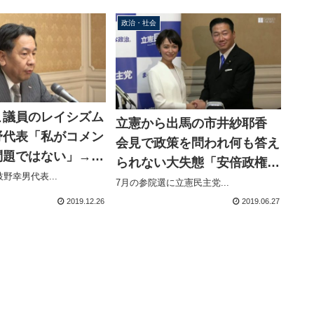
政治・社会
こ議員のレイシズム
立憲から出馬の市井紗耶香
野代表「私がコメン
会見で政策を問われ何も答え
問題ではない」→一
られない大失態「安倍政権で
Ｂ峰岸の卒業につい
野幸男代表...
許せないことは消費増税」←
7月の参院選に立憲民主党...
残念！寂しい」これ
枝野代表が閣議でサイン
2019.12.26
2019.06.27
ントするんだ