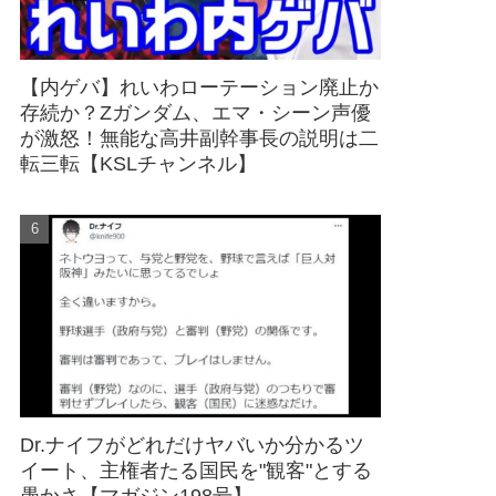
【内ゲバ】れいわローテーション廃止か
存続か？Zガンダム、エマ・シーン声優
が激怒！無能な高井副幹事長の説明は二
転三転【KSLチャンネル】
Dr.ナイフがどれだけヤバいか分かるツ
イート、主権者たる国民を"観客"とする