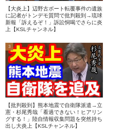
【大炎上】辺野古ボート転覆事件の遺族
に記者がトンデモ質問で批判殺到→琉球
新報「訴えるぞ！」訴訟恫喝でさらに炎
上【KSLチャンネル】
【批判殺到】熊本地震で自衛隊派遣→立
憲・杉尾秀哉「看過できない！ヒアリン
グする！」陸自情報収集問題を突然持ち
出し大炎上【KSLチャンネル】