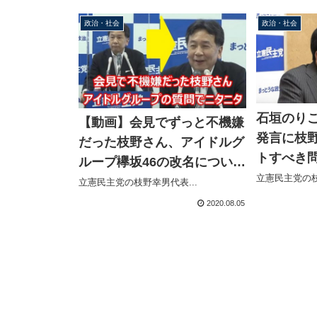
政治・社会
政治・社会
石垣のり
【動画】会見でずっと不機嫌
発言に枝
だった枝野さん、アイドルグ
トすべき
ループ欅坂46の改名について
方、ＡＫ
立憲民主党の枝
聞かれ急にニヤニヤする
立憲民主党の枝野幸男代表...
て「大変
2020.08.05
にはコメ