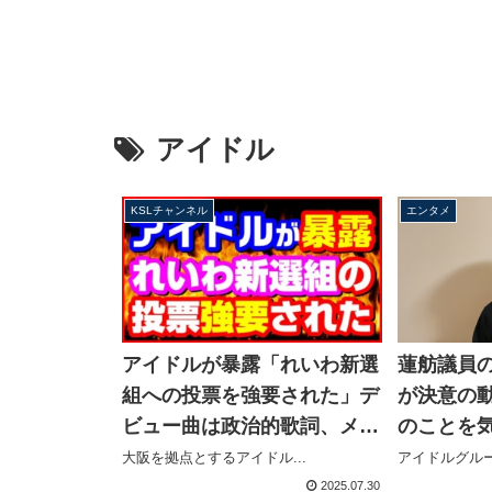
アイドル
KSLチャンネル
エンタメ
アイドルが暴露「れいわ新選
蓮舫議員
組への投票を強要された」デ
が決意の
ビュー曲は政治的歌詞、メン
のことを
バー号泣【KSLチャンネル】
やめよう
大阪を拠点とするアイドル...
アイドルグループ
2025.07.30