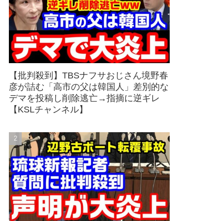
【批判殺到】TBSナフサおじさん境野春
彦が詰む「高市の父は韓国人」差別的な
デマを投稿し削除逃亡→指摘に逆ギレ
【KSLチャンネル】