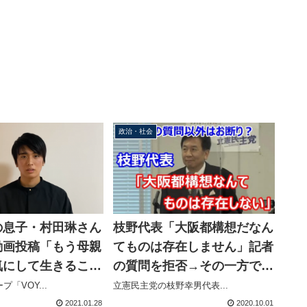
政治・社会
枝野代表「大阪都構想だなん
の息子・村田琳さん
てものは存在しません」記者
動画投稿「もう母親
の質問を拒否→その一方でア
気にして生きること
イドルグループの改名は熱く
と思う」
立憲民主党の枝野幸男代表...
「VOY...
語る
2021.01.28
2020.10.01