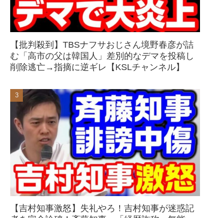
【批判殺到】TBSナフサおじさん境野春彦が詰
む「高市の父は韓国人」差別的なデマを投稿し
削除逃亡→指摘に逆ギレ【KSLチャンネル】
【吉村知事激怒】失礼やろ！吉村知事が迷惑記