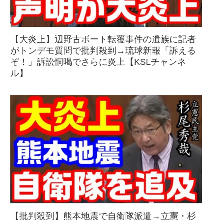
【大炎上】辺野古ボート転覆事件の遺族に記者
がトンデモ質問で批判殺到→琉球新報「訴える
ぞ！」訴訟恫喝でさらに炎上【KSLチャンネ
ル】
【批判殺到】熊本地震で自衛隊派遣→立憲・杉