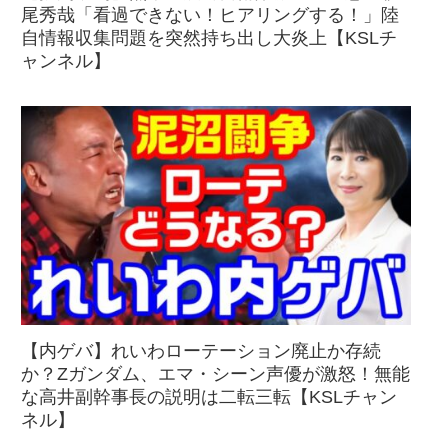
尾秀哉「看過できない！ヒアリングする！」陸
自情報収集問題を突然持ち出し大炎上【KSLチ
ャンネル】
【内ゲバ】れいわローテーション廃止か存続
か？Zガンダム、エマ・シーン声優が激怒！無能
な高井副幹事長の説明は二転三転【KSLチャン
ネル】