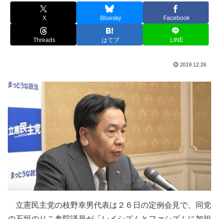
X
Bluesky
Facebook
Threads
はてブ
LINE
2019.12.26
立憲民主党の枝野幸男代表は２６日の定例会見で、同党
の石垣のりこ参院議員が「レイシズムとファシズムに加担