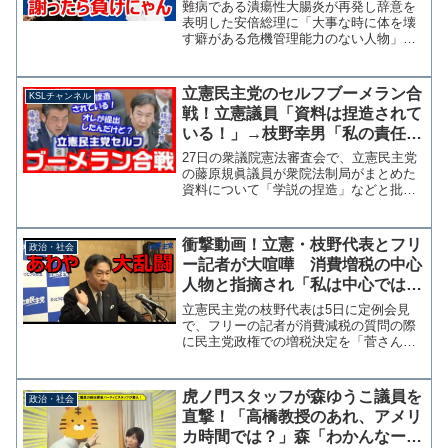
総理には謝らない！
難病である潰瘍性大腸炎が再発し辞意を
表明した安倍総理に「大事な時に体を壊
す癖がある危機管理能力のない人物」と
投稿し批判を浴びた立憲民主党の石垣の
りこ参院議員が、同党の福山哲郎幹事長
から投稿を指摘されたとして反省とお詫
立憲民主党のセルフブーメラン合
KSLチャンネル
びの投稿を行った。 しか...
戦！立憲議員「資料は捏造されて
いる！」→枝野幸男「私の責任で
提出したものです」【KSLチャン
27日の衆議院憲法審査会で、立憲民主党
ネル】
の藤原規眞議員が衆院法制局がまとめた
資料について「学説の捏造」などと批判
を展開したところ、同じ立憲民主党の枝
野幸男憲法審査会会長が「私の責任で中
立客観公正なものとして提出している」
衝撃動画！立憲・枝野代表とフリ
政治・社会
と指摘する場面がありま...
ー記者が大喧嘩 消費増税の中心
人物と指摘され「私は中心ではな
かった！消費増税で頑張ったひと
立憲民主党の枝野代表は5日に定例会見
に失礼だ！」
で、フリーの記者が消費減税の質問の際
に民主党政権での増税決定を「菅さん野
田さん枝野さんが中心になって」と言い
かけたところで「失礼だ！あの時中心に
なって深夜まで頑張ってた人が他にい
虎ノ門スタッフが森ゆうこ議員を
政治・社会
る」と激昂し、記者と口論と...
直撃！「高橋教授のあれ、アメリ
カ時間では？」森「わかんなー