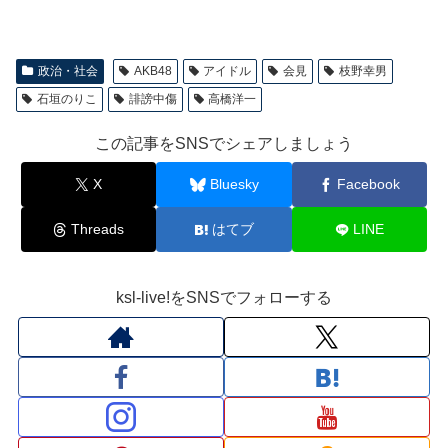
政治・社会
AKB48
アイドル
会見
枝野幸男
石垣のりこ
誹謗中傷
高橋洋一
この記事をSNSでシェアしましょう
X
Bluesky
Facebook
Threads
はてブ
LINE
ksl-live!をSNSでフォローする