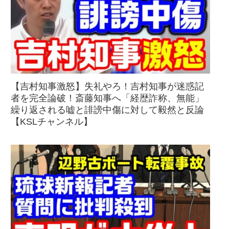
【吉村知事激怒】失礼やろ！吉村知事が迷惑記
者を完全論破！斎藤知事へ「経歴詐称、無能」
繰り返される嘘と誹謗中傷に対して毅然と反論
【KSLチャンネル】