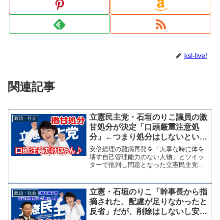
ksl-live!
関連記事
立憲民主党・石垣のりこ議員の激
政治・社会
甘処分が決定「口頭厳重注意処
分」←つまり処分はしないという
ことですよね？
安倍総理の難病再発を「大事な時に体を
壊す自己管理能力のない人物」とツイッ
ターで批判し問題となった立憲民主党の
石垣のりこ参院議員の処分が決定した。
一部では辞職を求める声もあったが処分
内容は「口頭厳重注意処分」という形だ
立憲・石垣のりこ「幹事長から指
政治・社会
けで実質リスクのない甘い...
摘された、配慮が足りなかったと
反省」だが、削除はしないし安倍