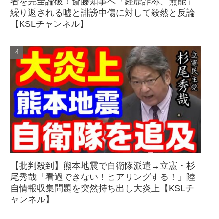
者を完全論破！斎藤知事へ「経歴詐称、無能」
繰り返される嘘と誹謗中傷に対して毅然と反論
【KSLチャンネル】
【批判殺到】熊本地震で自衛隊派遣→立憲・杉
尾秀哉「看過できない！ヒアリングする！」陸
自情報収集問題を突然持ち出し大炎上【KSLチ
ャンネル】