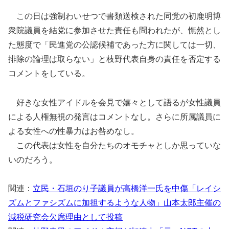
この日は強制わいせつで書類送検された同党の初鹿明博
衆院議員を結党に参加させた責任も問われたが、憮然とし
た態度で「民進党の公認候補であった方に関しては一切、
排除の論理は取らない」と枝野代表自身の責任を否定する
コメントをしている。
好きな女性アイドルを会見で嬉々として語るが女性議員
による人権無視の発言はコメントなし。さらに所属議員に
よる女性への性暴力はお咎めなし。
この代表は女性を自分たちのオモチャとしか思っていな
いのだろう。
関連：
立民・石垣のり子議員が高橋洋一氏を中傷「レイシ
ズムとファシズムに加担するような人物」山本太郎主催の
減税研究会欠席理由として投稿