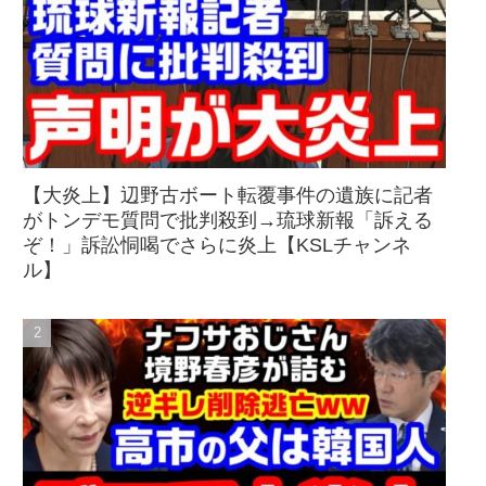
【大炎上】辺野古ボート転覆事件の遺族に記者
がトンデモ質問で批判殺到→琉球新報「訴える
ぞ！」訴訟恫喝でさらに炎上【KSLチャンネ
ル】