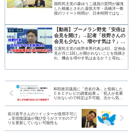
い。ごめんなさーい」
国民民主党の森ゆうこ議員の質問が漏洩
した根拠とされた嘉悦大学・高橋洋一教
授のツイート時間が、日本時間ではなく
サンフランシスコ太平洋時間に変更され
ていた問題。１２日放送のＤＨＣテレビ
「虎ノ門ニュース」では森氏を直撃した
【動画】ブーメラン野党「安倍は
政治・社会
スタッフの緊急レポートを...
会見を開け」→記者「枝野さんの
会見も少ない、増やす気は？」枝
野「ありません！」
立憲民主党の枝野幸男代表は4日、定例会
見が月に1回しか開かれないことを指摘さ
れ、機会を増やす気はあるか？と尋ねら
れた際に「ありません」と強く否定する
場面があった。さらに枝野氏は「メディ
アは安倍総理に求めるのが優先順位が高
い」などマスコミ批判...
和田政宗議員に「売名行為」と投稿した
ＣＢＣテレビの調査結果→「犯人が名乗
り出ないので特定は不可能、次から気を
付けまーす」
前川喜平さんのツイッターが使用不可に
→安倍陰謀論が飛び交うがスマホのアプ
リを更新していない可能性も