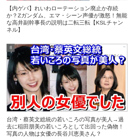
【内ゲバ】れいわローテーション廃止か存続
か？Zガンダム、エマ・シーン声優が激怒！無能
な高井副幹事長の説明は二転三転【KSLチャン
ネル】
台湾・蔡英文総統の若いころの写真が美人→過
去に稲田朋美の若いころとして出回った偽物！
写真の人物は女優の長谷川恵美さん？