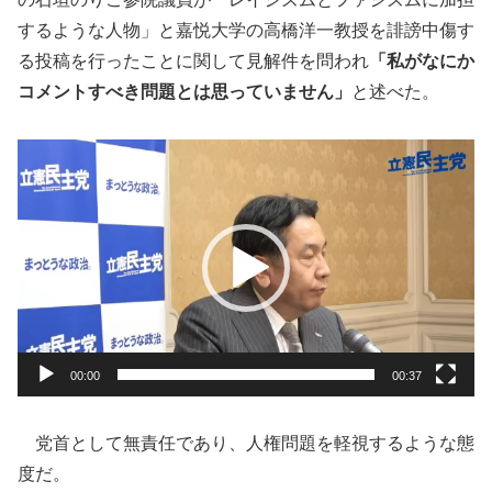
するような人物」と嘉悦大学の高橋洋一教授を誹謗中傷す
る投稿を行ったことに関して見解件を問われ
「私がなにか
コメントすべき問題とは思っていません」
と述べた。
動
画
プ
レ
ー
ヤ
ー
00:00
00:37
党首として無責任であり、人権問題を軽視するような態
度だ。