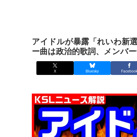
アイドルが暴露「れいわ新
ー曲は政治的歌詞、メンバー
X
Bluesky
Faceboo