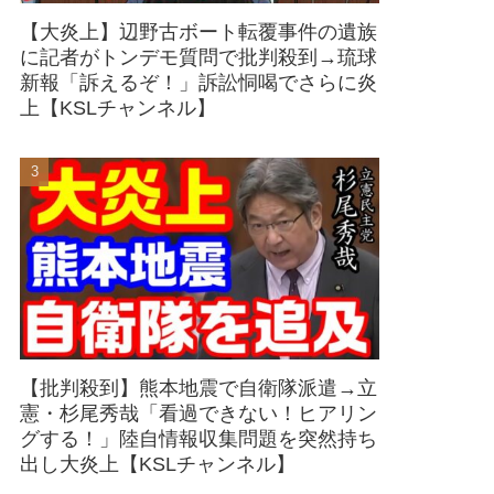
【大炎上】辺野古ボート転覆事件の遺族
に記者がトンデモ質問で批判殺到→琉球
新報「訴えるぞ！」訴訟恫喝でさらに炎
上【KSLチャンネル】
【批判殺到】熊本地震で自衛隊派遣→立
憲・杉尾秀哉「看過できない！ヒアリン
グする！」陸自情報収集問題を突然持ち
出し大炎上【KSLチャンネル】