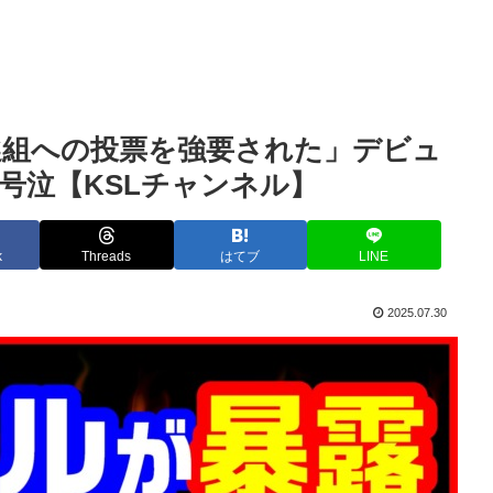
選組への投票を強要された」デビュ
号泣【KSLチャンネル】
k
Threads
はてブ
LINE
2025.07.30