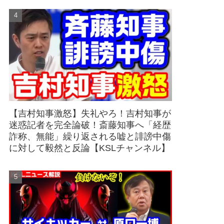
【吉村知事激怒】失礼やろ！吉村知事が
迷惑記者を完全論破！斎藤知事へ「経歴
詐称、無能」繰り返される嘘と誹謗中傷
に対して毅然と反論【KSLチャンネル】