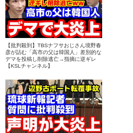
【批判殺到】TBSナフサおじさん境野春
彦が詰む「高市の父は韓国人」差別的な
デマを投稿し削除逃亡→指摘に逆ギレ
【KSLチャンネル】