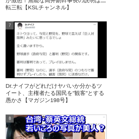
が激怒！無能な高井副幹事長の説明は二
転三転【KSLチャンネル】
Dr.ナイフがどれだけヤバいか分かるツ
イート、主権者たる国民を"観客"とする
愚かさ【マガジン198号】