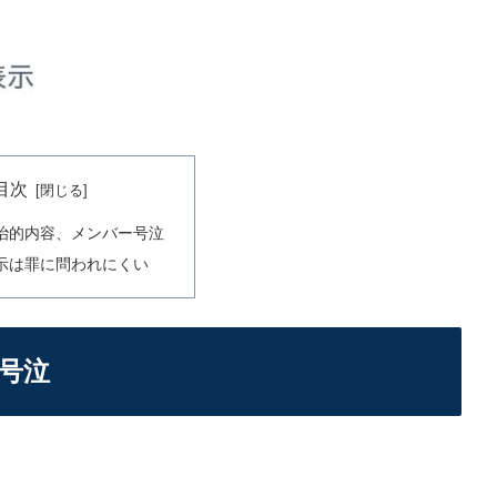
目次
治的内容、メンバー号泣
示は罪に問われにくい
号泣