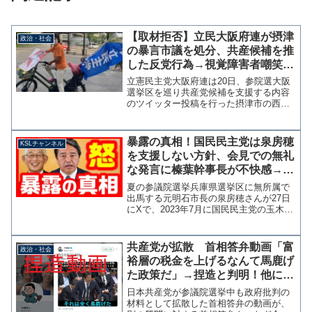
【取材拒否】立民大阪府連が摂津
政治・社会
の暴言市議を処分、共産候補を推
した反党行為→視覚障害者嘲笑問
題はスルー、都合の悪いメディア
立憲民主党大阪府連は20日、参院選大阪
からは嘘をついて逃げる府連
選挙区を巡り共産党候補を支援する内容
のツイッター投稿を行った摂津市の西谷
知美市議を党員資格停止3カ月の処分とし
たことを発表した。出典：西谷知美 摂津
市議会議員の処分について – 立憲民主党
暴露の真相！国民民主党は泉房穂
KSLチャンネル
大阪府総支部...
を支援しない方針、会見での無礼
な発言に榛葉幹事長が不快感→対
抗馬擁立へ【KSLチャンネル】
夏の参議院選挙兵庫県選挙区に無所属で
出馬する元明石市長の泉房穂さんが27日
にXで、2023年7月に国民民主党の玉木代
表から衆院選兵庫9区からの出馬を打診さ
れ、その際に自公与党との連立を前提に
自身を共同代表とし、近畿比例ブロック
共産党が拡散 首相答弁動画「富
政治・社会
単独1位、与党...
裕層の税金を上げるなんて馬鹿げ
た政策だ」→捏造と判明！他にも
捏造や陰謀論が多数
日本共産党が参議院選挙中も政府批判の
材料として拡散した首相答弁の動画が、