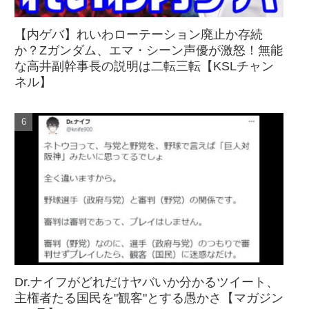
【内ゲバ】れいわローテーション廃止か存続
か？Zガンダム、エマ・シーン声優が激怒！無能
な高井副幹事長の説明は二転三転【KSLチャン
ネル】
Dr.ナイフがどれだけヤバいか分かるツイート、
主権者たる国民を"観客"とする愚かさ【マガジン