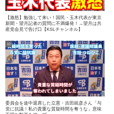
【激怒】勉強して来い！国民・玉木代表が東京
新聞・望月記者の質問に不満爆発！→望月は共
産党会見で告げ口【KSLチャンネル】
委員会を途中退席した立憲・吉田統彦さん「与
党に抗議！私の貴重な質疑時間を奪うな」意味