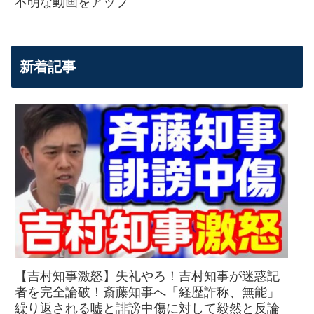
不明な動画をアップ
新着記事
【吉村知事激怒】失礼やろ！吉村知事が迷惑記
者を完全論破！斎藤知事へ「経歴詐称、無能」
繰り返される嘘と誹謗中傷に対して毅然と反論