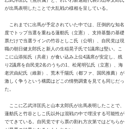
乙武洋匡氏（無所属）と、れいわ新選組代表の山本太郎氏
が出馬表明したことで大乱戦の様相を呈している。
これまでに出馬が予定されていた中では、圧倒的な知名
度でトップ当選を重ねる蓮舫氏（立憲）、支持基盤の基礎
票だけで当選ラインの竹谷としこ氏（公明）、自民党は現
職の朝日健太郎氏と新人の生稲晃子氏で1議席は堅い。こ
こに山添拓氏（共産）が食い込み上位4議席が安定し、残
り2議席を自民党2名のうちの1、松尾明弘氏（立憲）、海
老沢由紀氏（維新）、荒木千陽氏（都ファ、国民推薦）が
激しく争うという構図はどこの情勢調査を見ても同じだっ
た。
ここに乙武洋匡氏と山本太郎氏が出馬表明したことで、
蓮舫氏と竹谷としこ氏以外は混戦の中で埋没する可能性が
でてきている。自民党ですら票の割れ方次第ではどちらか