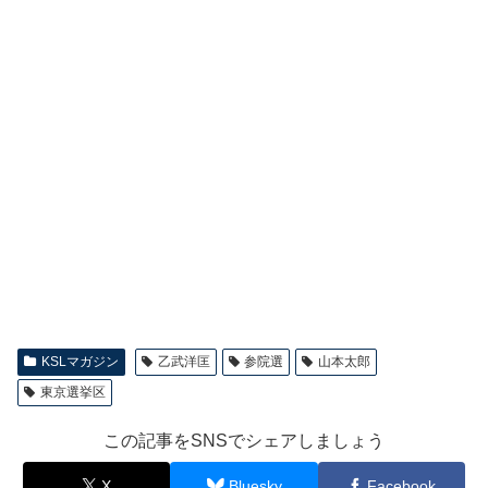
KSLマガジン
乙武洋匡
参院選
山本太郎
東京選挙区
この記事をSNSでシェアしましょう
X
Bluesky
Facebook