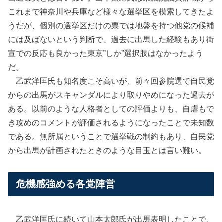
これまで神奈川や兵庫など様々な選挙区を模索してきたよ
うだが、個別の選挙区だけの票では地盤を持つ他党の候補
には及ばないという判断で、過去に出馬した経験もあり街
宣での反応も良かった東京”しか”選択肢はなかったよう
だ。
乙武洋匡氏も知名度こそ高いが、前々回参院選で自民党
からの出馬がスキャンダルにより取りやめになった過去が
ある。以前のような人格者としての評価よりも、自虐もで
き攻めのコメントが評価されるようになったことで未知数
である。無所属ということで選挙戦の制約もあり、自民党
から出馬が計画されたときのような目玉とは言い難い。
危機感強める各党陣営
乙武洋匡氏に続いて山本太郎氏が出馬表明したことで、