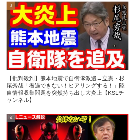
【批判殺到】熊本地震で自衛隊派遣→立憲・杉
尾秀哉「看過できない！ヒアリングする！」陸
自情報収集問題を突然持ち出し大炎上【KSLチ
ャンネル】