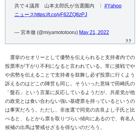
共で４議席 山本太郎氏が当選圏内 〉
#Yahoo
ニュース
https://t.co/yF62ZQ8zPJ
— 宮本徹 (@miyamototooru)
May 21, 2022
選挙のセオリーとして優勢を伝えられると支持者内での
投票率が下がり不利になると言われている。常に接戦でや
や劣勢を伝えることで支持者を鼓舞し必ず投票に行くよう
訴えるのはどこの陣営も同じ。そういった意味で田崎氏の
「盤石」という言葉に反応しているようだが、共産党が他
の政党とは食い合わない強い基礎票を持っているというの
は事実だろう。ただし、非改選で同党の吉良よし子氏と比
べると、もとから票を取りづらい傾向にあるので、有名人
候補の出馬は警戒せざるを得ないのだろう。