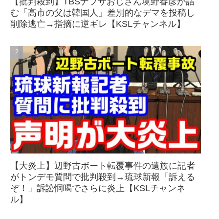
【批判殺到】TBSナフサおじさん境野春彦が詰
む「高市の父は韓国人」差別的なデマを投稿し
削除逃亡→指摘に逆ギレ【KSLチャンネル】
【大炎上】辺野古ボート転覆事件の遺族に記者
がトンデモ質問で批判殺到→琉球新報「訴える
ぞ！」訴訟恫喝でさらに炎上【KSLチャンネ
ル】