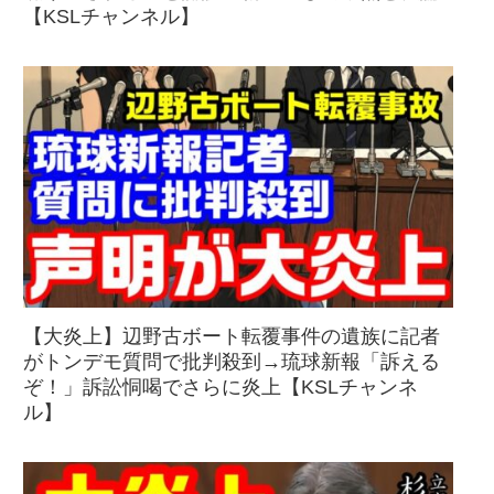
【KSLチャンネル】
【大炎上】辺野古ボート転覆事件の遺族に記者
がトンデモ質問で批判殺到→琉球新報「訴える
ぞ！」訴訟恫喝でさらに炎上【KSLチャンネ
ル】