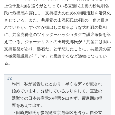
上位予想4強を追う形となっている立憲民主党の松尾明弘
氏は危機感を露にし、支持拡大のための街頭活動を活発化
させている。また、共産党の山添拓氏は4強の一角と目さ
れていたが、すべてが振出しに戻るような大乱戦の様相
に、共産党得意のツイッターハッシュタグで議席確保を訴
えている。ジャーナリストの田崎史郎氏が
「共産には固い
支持基盤があり、盤石だ
」と予想したことに、共産党の宮
本徹衆院議員が「デマ」と反論するなど過敏になってい
る。
昨日、私が警告したとおり、早くもデマが流され
始めています。分析しているふりをして、直近の
選挙での日本共産党の得票を出さず、躍進期の得
票をあえて出す。
〈田崎史郎氏が参院選東京選挙区を占う…自公立