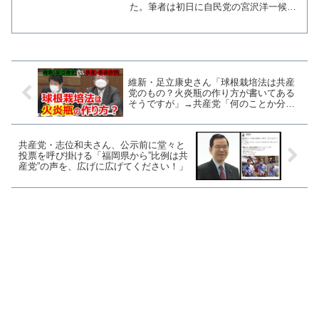
た。筆者は初日に自民党の宮沢洋一候補
（広島県選挙区）と小野田紀美候補（岡
山県選挙区）の演説現場を取材した。
宮沢氏は県内各地で出陣式を行ったが、
叔父である宮澤喜一元総...
維新・足立康史さん「球根栽培法は共産
党のもの？火炎瓶の作り方が書いてある
そうですが」→共産党「何のことか分か
らないが、暴力革命との攻撃に使われ
た」
共産党・志位和夫さん、公示前に堂々と
投票を呼び掛ける「福岡県から”比例は共
産党”の声を、広げに広げてください！」