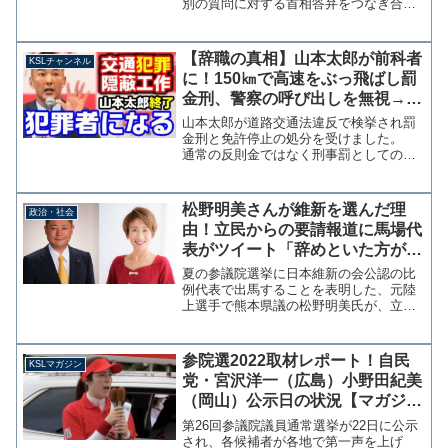
別の質問に対する首相答弁をつなぎ合わ
せた捏造であることが判明した。動画で
は小池書記局長が「大企業の法人税をせ
めて中小企業並みに上げるべきだ」と問
【辞職の真相】山本太郎が前科者
KSLチャンネル
うたことに対し安倍首相が...
に！150㎞で高速をぶっ飛ばし罰
金刑、警察の呼び出しを無視→秘
書の身代わり出頭を画策か？
山本太郎が道路交通法違反で検挙され罰
【KSLチャンネル】
金刑と免許停止の処分を受けました。
通常の反則金ではなく刑事罰としての罰
金刑ですから、めでたく前科者となった
ということです。れいわ新選組は前科ホ
ヤホヤが代表を務める異常集団というこ
松野明美さんが維新を選んだ理
政治・社会
とです。 党の声明が出て...
由！立民からの要請報道に馬場代
表がツイート「辞めといた方がエ
エですよ〜皆んな後悔してます
夏の参議院選挙に日本維新の会公認の比
よ〜」
例代表で出馬することを表明した、元陸
上選手で熊本県議の松野明美氏が、立憲
民主党からの出馬要請を断って維新を選
んだ理由が判明した。 スポーツ報知に
よると、昨年11月に立憲民主党熊本県連
参院選2022取材レポート！自民
KSLマガジン
から出馬要請を受けたこ...
党・宮沢洋一（広島）小野田紀美
（岡山）公示日の状況【マガジン
176号】
第26回参議院議員通常選挙が22日に公示
され、各候補者が各地で第一声を上げ