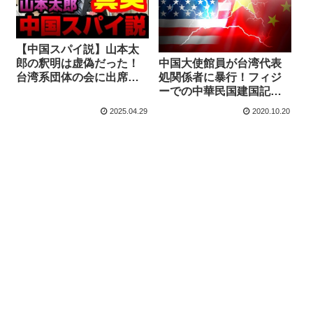
【中国スパイ説】山本太
中国大使館員が台湾代表
郎の釈明は虚偽だった！
処関係者に暴行！フィジ
台湾系団体の会に出席と
ーでの中華民国建国記念
説明→中国共産党系団体
日イベント出席者を撮影
で外国人地方参政権求め
2025.04.29
2020.10.20
しようと強引に入場
る発言【KSLチャンネ
ル】