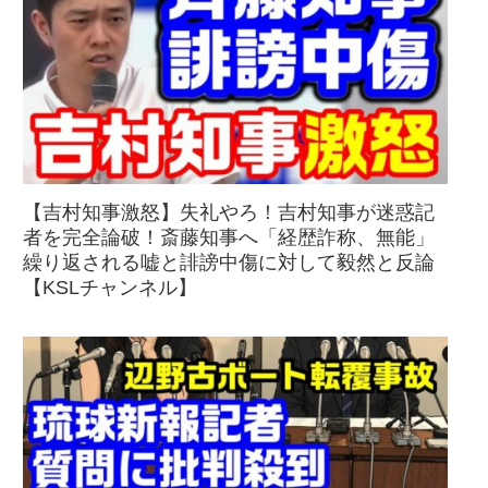
【吉村知事激怒】失礼やろ！吉村知事が迷惑記
者を完全論破！斎藤知事へ「経歴詐称、無能」
繰り返される嘘と誹謗中傷に対して毅然と反論
【KSLチャンネル】