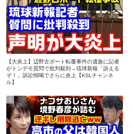
【大炎上】辺野古ボート転覆事件の遺族に記者
がトンデモ質問で批判殺到→琉球新報「訴える
ぞ！」訴訟恫喝でさらに炎上【KSLチャンネ
ル】