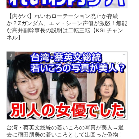
【内ゲバ】れいわローテーション廃止か存続
か？Zガンダム、エマ・シーン声優が激怒！無能
な高井副幹事長の説明は二転三転【KSLチャン
ネル】
台湾・蔡英文総統の若いころの写真が美人→過
去に稲田朋美の若いころとして出回った偽物！