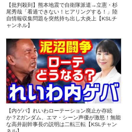
【批判殺到】熊本地震で自衛隊派遣→立憲・杉
尾秀哉「看過できない！ヒアリングする！」陸
自情報収集問題を突然持ち出し大炎上【KSLチ
ャンネル】
【内ゲバ】れいわローテーション廃止か存続
か？Zガンダム、エマ・シーン声優が激怒！無能
な高井副幹事長の説明は二転三転【KSLチャン
ネル】