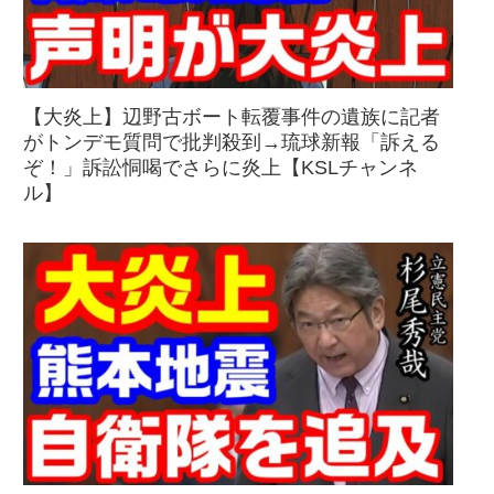
【大炎上】辺野古ボート転覆事件の遺族に記者
がトンデモ質問で批判殺到→琉球新報「訴える
ぞ！」訴訟恫喝でさらに炎上【KSLチャンネ
ル】