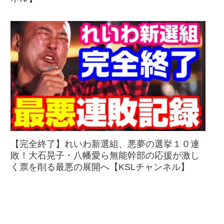
【完全終了】れいわ新選組、悪夢の選挙１０連
敗！大石晃子・八幡愛ら無能幹部の応援が激し
く票を削る最悪の展開へ【KSLチャンネル】