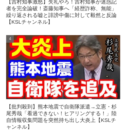
【吉村知事激怒】失礼やろ！吉村知事が迷惑記
者を完全論破！斎藤知事へ「経歴詐称、無能」
繰り返される嘘と誹謗中傷に対して毅然と反論
【KSLチャンネル】
【批判殺到】熊本地震で自衛隊派遣→立憲・杉
尾秀哉「看過できない！ヒアリングする！」陸
自情報収集問題を突然持ち出し大炎上【KSLチ
ャンネル】