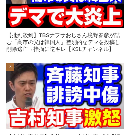
【批判殺到】TBSナフサおじさん境野春彦が詰
む「高市の父は韓国人」差別的なデマを投稿し
削除逃亡→指摘に逆ギレ【KSLチャンネル】