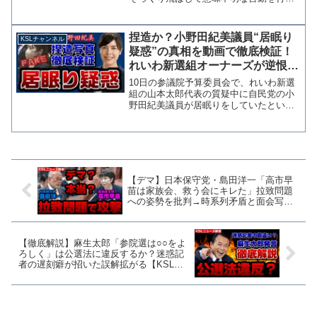
委員長と参考人を困惑させる場面があっ
た。 大石氏は質疑冒頭から7分間に渡り
自説を開陳し、参考人への質問をしない
捏造か？小野田紀美議員“居眠り
KSLチャンネル
まま「ご意見を伺いた...
疑惑”の真相を動画で徹底検証！
れいわ新選組オーナーズが逆恨み
で投稿か【KSLチャンネル】
10日の参議院予算委員会で、れいわ新選
組の山本太郎代表の質疑中に自民党の小
野田紀美議員が居眠りをしていたという
投稿が拡散されています。 これに対して
小野田議員本人が「花粉で目が痛いので
数秒目を閉じた瞬間を切り取ってキャプ
チャしている。地方議...
【デマ】日本保守党・島田洋一「高市早
苗は家族会、救う会にキレた」拉致問題
への姿勢を批判→時系列矛盾と面会写真
など否定材料が見つかる【KSLチャンネ
ル】
【徹底解説】麻生太郎「参院選は○○をよ
ろしく」は公選法に違反するか？迷惑記
者の遅刻癖が招いた誤解拡がる【KSLチ
ャンネル】