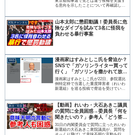
東京都知事選で党とは違う候補を支援す
る意向を示したことについて再確認した
として「今後どうするかもう一度考えて
みます。」とツイッターに投稿した。
立憲民主党は4日に弁護士の宇都宮健児氏
山本太郎に懲罰動議！委員長に危
KSLチャンネル
を支援することを決定...
険なダイブを試みて3名に怪我を
負わせる暴行事案
漫画家はすみとしこ氏を脅迫か？
SNS
SNSで「ガソリンライター買って
行く」「ガソリンを撒かれて放火
されぬよう」
漫画家はすみとしこ氏が22日、参院選比
例特定枠で当選した重度障害者（れいわ
新選組）を巡る投稿で脅迫を受けている
ことをツイッターで明かした。 はすみ
氏の投稿によると、危害を加えることを
予告するような投稿や京都アニメーショ
【動画】れいわ・大石あきこ議員
政治・社会
ンの放火殺人事件を匂わ...
の質問に全員困惑→委員長「何を
聞きたいの？」参考人「どう答え
いいか分からない」「哲学的だ」
31日の内閣委員会で質問に立ったれいわ
「知的刺激あふれるw」
新選組の大石あきこ衆院議員が、質問を
そっくり飛ばして意味不明な言動を行い