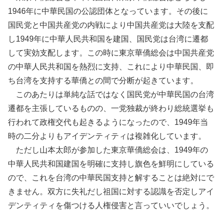
1946年に中華民国の公認団体となっています。その後に
国民党と中国共産党の内戦により中国共産党は大陸を支配
し1949年に中華人民共和国を建国、国民党は台湾に遷都
して実効支配します。この時に東京華僑総会は中国共産党
の中華人民共和国を熱烈に支持、これにより中華民国、即
ち台湾を支持する華僑との間で分断が起きています。
このあたりは単純な話ではなく国民党が中華民国の台湾
遷都を主張しているものの、一党独裁が終わり総統選挙も
行われて政権交代も起きるようになったので、1949年当
時の二分よりもアイデンティティは複雑化しています。
ただし山本太郎が参加した東京華僑総会は、1949年の
中華人民共和国建国を明確に支持し旗色を鮮明にしている
ので、これを台湾の中華民国支持と解することは絶対にで
きません。双方に失礼だし祖国に対する認識を否定しアイ
デンティティを傷つける人権侵害と言っていいでしょう。