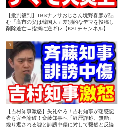
【批判殺到】TBSナフサおじさん境野春彦が詰
む「高市の父は韓国人」差別的なデマを投稿し
削除逃亡→指摘に逆ギレ【KSLチャンネル】
【吉村知事激怒】失礼やろ！吉村知事が迷惑記
者を完全論破！斎藤知事へ「経歴詐称、無能」
繰り返される嘘と誹謗中傷に対して毅然と反論