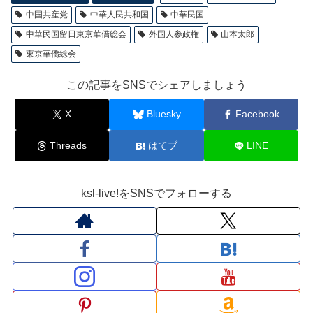
中国共産党
中華人民共和国
中華民国
中華民国留日東京華僑総会
外国人参政権
山本太郎
東京華僑総会
この記事をSNSでシェアしましょう
X
Bluesky
Facebook
Threads
はてブ
LINE
ksl-live!をSNSでフォローする