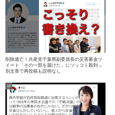
削除逃亡！共産党千葉県副委員長の災害募金ツ
イート「その一部を届けた」にツッコミ殺到→
別文章で再投稿も説明なし