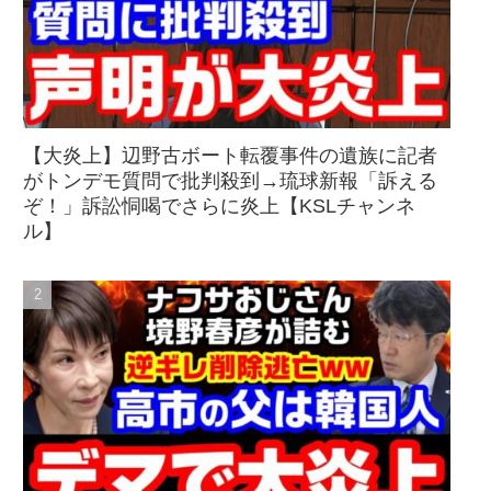
【大炎上】辺野古ボート転覆事件の遺族に記者
がトンデモ質問で批判殺到→琉球新報「訴える
ぞ！」訴訟恫喝でさらに炎上【KSLチャンネ
ル】