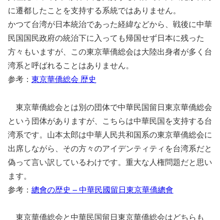
に遷都したことを支持する系統ではありません。
かつて台湾が日本統治であった経緯などから、戦後に中華
民国国民政府の統治下に入っても帰国せず日本に残った
方々もいますが、この東京華僑総会は大陸出身者が多く台
湾系と呼ばれることはありません。
参考：
東京華僑総会 歴史
東京華僑総会とは別の団体で中華民国留日東京華僑総会
という団体がありますが、こちらは中華民国を支持する台
湾系です。山本太郎は中華人民共和国系の東京華僑総会に
出席しながら、その方々のアイデンティティを台湾系だと
偽って言い訳しているわけです。重大な人権問題だと思い
ます。
参考：
總會の歴史 – 中華民國留日東京華僑總會
東京華僑総会と中華民国留日東京華僑総会はどちらも