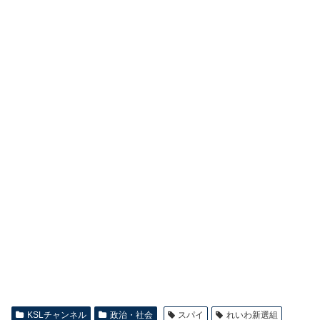
KSLチャンネル
政治・社会
スパイ
れいわ新選組