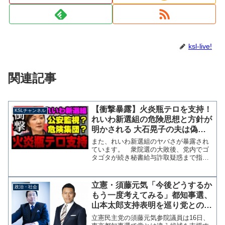
ksl-live!
関連記事
【衝撃暴露】火炎瓶テロを支持！
KSLチャンネル
れいわ新選組の危険思想と方針が
明かされる 大石晃子の夫は偽名
で秘書名刺を使用か？【KSLチャ
また、れいわ新選組のヤバさが暴露され
ンネル】
ています。 衆院選の大敗後、党内でゴ
タゴタが続き秘書給与詐取疑惑まで指摘
され窮地に陥るれいわ新選組ですが、つ
いにテロ行為を肯定し火炎瓶闘争への支
持まで表明したようです。 れいわ新選
立憲・須藤元気「今後どうするか
政治・社会
組の問題は週刊新潮に内部...
もう一度考えてみる」都知事選、
山本太郎支持表明を巡り党との齟
齬を再確認
立憲民主党の須藤元気参院議員は16日、