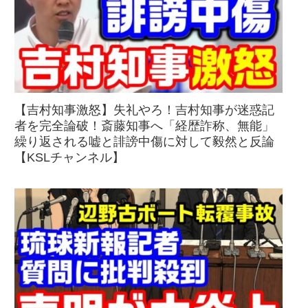
【吉村知事激怒】失礼やろ！吉村知事が迷惑記
者を完全論破！斎藤知事へ「経歴詐称、無能」
繰り返される嘘と誹謗中傷に対して毅然と反論
【KSLチャンネル】