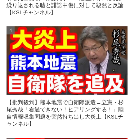
繰り返される嘘と誹謗中傷に対して毅然と反論
【KSLチャンネル】
【批判殺到】熊本地震で自衛隊派遣→立憲・杉
尾秀哉「看過できない！ヒアリングする！」陸
自情報収集問題を突然持ち出し大炎上【KSLチ
ャンネル】