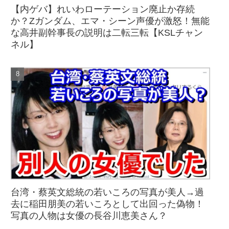
【内ゲバ】れいわローテーション廃止か存続
か？Zガンダム、エマ・シーン声優が激怒！無能
な高井副幹事長の説明は二転三転【KSLチャン
ネル】
台湾・蔡英文総統の若いころの写真が美人→過
去に稲田朋美の若いころとして出回った偽物！
写真の人物は女優の長谷川恵美さん？