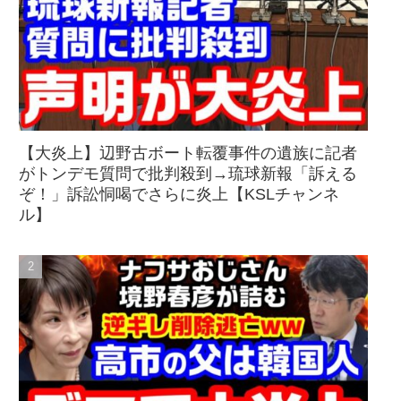
【大炎上】辺野古ボート転覆事件の遺族に記者
がトンデモ質問で批判殺到→琉球新報「訴える
ぞ！」訴訟恫喝でさらに炎上【KSLチャンネ
ル】