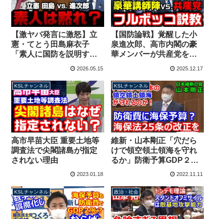
【激ヤバ発言に激怒】立
【国防論戦】覚醒した小
憲・てとう田島麻衣子
泉進次郎、高市内閣の豪
「素人に国防を説明す
華メンバーが共産党をフ
な」小泉進次郎「意味不
ルボッコにしてしまう
2026.05.15
2025.12.17
明、国民に説明は必要」
【KSLチャンネル】
完全論破する【KSLチャ
KSLチャンネル
KSLチャンネル
ンネル】
高市早苗大臣 重要土地等
維新・山本剛正「穴だら
調査法で尖閣諸島が指定
けで領空領土領海を守れ
されない理由
るか」防衛予算GDP２％
に海保予算を入れるなら
2023.01.18
2022.11.11
海保法25条改正を
KSLチャンネル
政治・社会