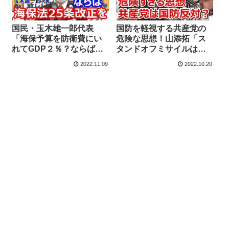
国民・玉木雄一郎代表
国防を軽視する共産党の
「海保予算を防衛費にい
危険な思想！山添拓「ス
れてGDP２％？ならば海
タンドオフミサイルは敵
上保安庁法25条の改正
基地攻撃能力」「存立危
2022.11.09
2022.10.20
を」
機事態訓練で使った兵器
を教えろ」