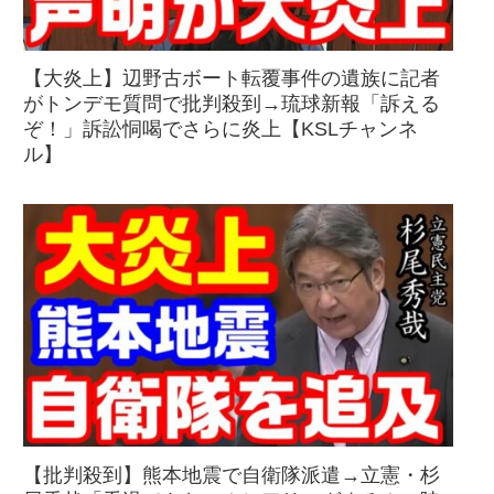
【大炎上】辺野古ボート転覆事件の遺族に記者
がトンデモ質問で批判殺到→琉球新報「訴える
ぞ！」訴訟恫喝でさらに炎上【KSLチャンネ
ル】
【批判殺到】熊本地震で自衛隊派遣→立憲・杉