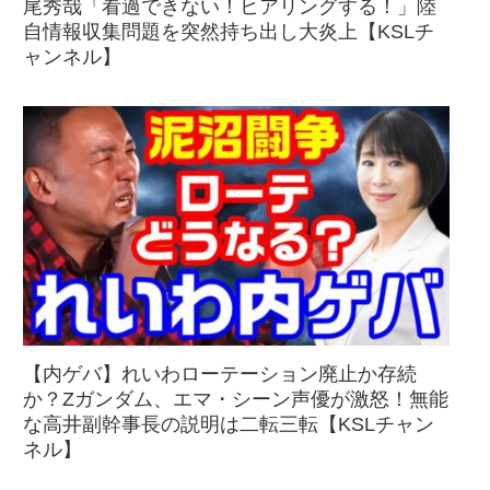
尾秀哉「看過できない！ヒアリングする！」陸
自情報収集問題を突然持ち出し大炎上【KSLチ
ャンネル】
【内ゲバ】れいわローテーション廃止か存続
か？Zガンダム、エマ・シーン声優が激怒！無能
な高井副幹事長の説明は二転三転【KSLチャン
ネル】