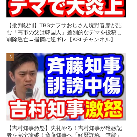
【批判殺到】TBSナフサおじさん境野春彦が詰
む「高市の父は韓国人」差別的なデマを投稿し
削除逃亡→指摘に逆ギレ【KSLチャンネル】
【吉村知事激怒】失礼やろ！吉村知事が迷惑記
者を完全論破！斎藤知事へ「経歴詐称、無能」