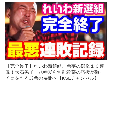
【完全終了】れいわ新選組、悪夢の選挙１０連
敗！大石晃子・八幡愛ら無能幹部の応援が激し
く票を削る最悪の展開へ【KSLチャンネル】