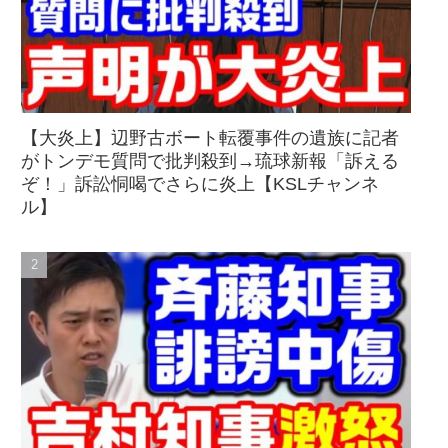
【大炎上】辺野古ボート転覆事件の遺族に記者
がトンデモ質問で批判殺到→琉球新報「訴える
ぞ！」訴訟恫喝でさらに炎上【KSLチャンネ
ル】