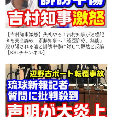
【吉村知事激怒】失礼やろ！吉村知事が迷惑記
者を完全論破！斎藤知事へ「経歴詐称、無能」
繰り返される嘘と誹謗中傷に対して毅然と反論
【KSLチャンネル】