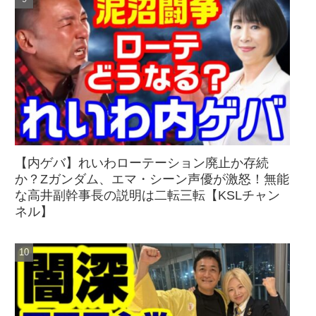
【内ゲバ】れいわローテーション廃止か存続
か？Zガンダム、エマ・シーン声優が激怒！無能
な高井副幹事長の説明は二転三転【KSLチャン
ネル】