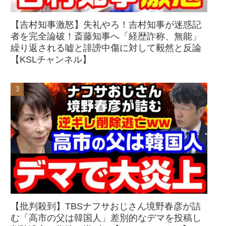
【吉村知事激怒】失礼やろ！吉村知事が迷惑記
者を完全論破！斎藤知事へ「経歴詐称、無能」
繰り返される嘘と誹謗中傷に対して毅然と反論
【KSLチャンネル】
【批判殺到】TBSナフサおじさん境野春彦が詰
む「高市の父は韓国人」差別的なデマを投稿し