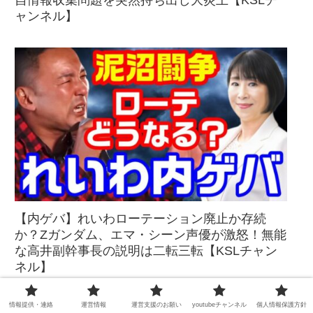
自情報収集問題を突然持ち出し大炎上【KSLチ
ャンネル】
【内ゲバ】れいわローテーション廃止か存続
か？Zガンダム、エマ・シーン声優が激怒！無能
な高井副幹事長の説明は二転三転【KSLチャン
ネル】
情報提供・連絡
運営情報
運営支援のお願い
youtubeチャンネル
個人情報保護方針