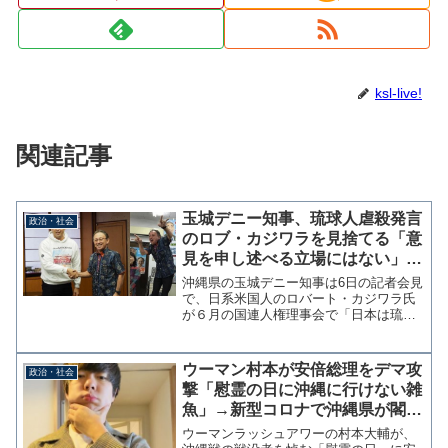
ksl-live!
関連記事
玉城デニー知事、琉球人虐殺発言
政治・社会
のロブ・カジワラを見捨てる「意
見を申し述べる立場にはない」→
半年前に県庁で面談「世界に伝え
沖縄県の玉城デニー知事は6日の記者会見
てくれて感謝」
で、日系米国人のロバート・カジワラ氏
が６月の国連人権理事会で「日本は琉球
人の大量虐殺を隠すため沖縄戦を利用し
た」と発言したことについて「カジワラ
氏のコメントを読ませていただいたが、
ウーマン村本が安倍総理をデマ攻
政治・社会
意見を申し述べる立場に...
撃「慰霊の日に沖縄に行けない雑
魚」→新型コロナで沖縄県が閣僚
や野党の招待を断念
ウーマンラッシュアワーの村本大輔が、