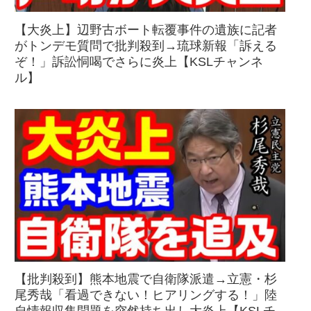
【大炎上】辺野古ボート転覆事件の遺族に記者
がトンデモ質問で批判殺到→琉球新報「訴える
ぞ！」訴訟恫喝でさらに炎上【KSLチャンネ
ル】
【批判殺到】熊本地震で自衛隊派遣→立憲・杉
尾秀哉「看過できない！ヒアリングする！」陸