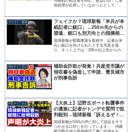
沖縄戦の戦没者を悼む「慰霊の日」に安
倍総理が出席していなかったとして「同
じ日本の沖縄にいけない雑魚」などと批
判するＳＮＳ投稿を行っている。安倍さ
ん沖縄は渡航自粛要請終わってるよ。い
フェイクか？琉球新報「米兵が本
マスコミ・報道
まはいけるよ。忙しいのか...
紙記者に銃口」→250ｍ先からの
望遠、銃口も別方向との指摘相次
ぐ
琉球新報が那覇軍港を取材中、記者が米
兵に銃口を向けられたとする写真を巡
り、ネット上では「200ｍ以上先からの望
遠」「銃口は別方向を向いている」との
指摘が相次いでいる。米軍側も250ｍ先か
らの撮影であり「特定の者を狙っている
補助金詐欺が発覚！共産党市議が
KSLチャンネル
のではなく、通常の...
領収書を偽造して申請、豊見城市
が刑事告訴
【大炎上】辺野古ボート転覆事件
KSLチャンネル
の遺族に記者がトンデモ質問で批
判殺到→琉球新報「訴えるぞ！」
訴訟恫喝でさらに炎上【KSLチャ
琉球新報がSNSの声に対して訴訟をチラ
ンネル】
つかせる口封じを行っています。 沖縄
県辺野古沖で基地移設工事に抗議する船