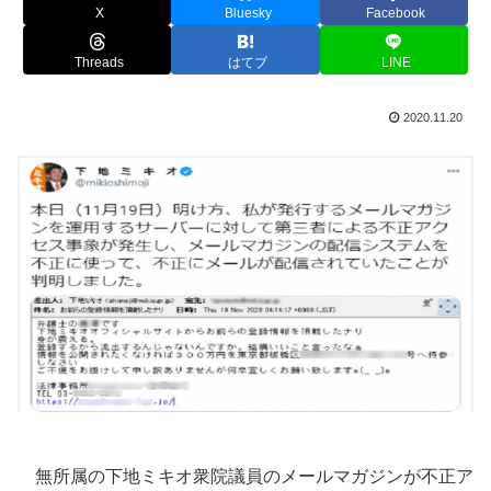
X
Bluesky
Facebook
Threads
はてブ
LINE
2020.11.20
無所属の下地ミキオ衆院議員のメールマガジンが不正ア