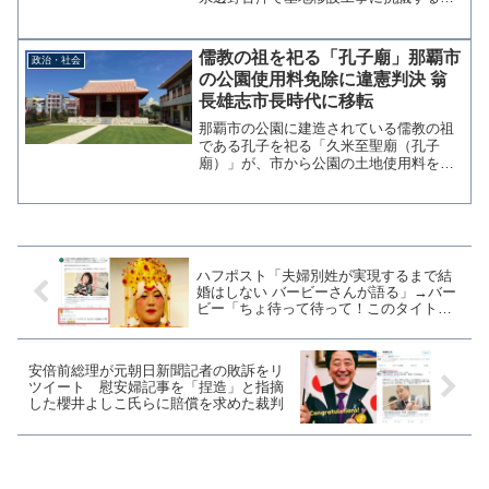
に乗せられた高校生が転覆事故により死
亡した事件で、高校生の遺族が学校関係
者や抗議団体関係者11名を刑事告訴し、
儒教の祖を祀る「孔子廟」那覇市
政治・社会
30日に記者会見を開...
の公園使用料免除に違憲判決 翁
長雄志市長時代に移転
那覇市の公園に建造されている儒教の祖
である孔子を祀る「久米至聖廟（孔子
廟）」が、市から公園の土地使用料を免
除されていることに最高裁判所大法廷は
政教分離を定めた憲法に違反する「違
憲」と判断した。翁長市長時代に移設
孔子廟は14世紀に中国から渡...
ハフポスト「夫婦別姓が実現するまで結
婚はしない バービーさんが語る」→バー
ビー「ちょ待って待って！このタイトル
みたいな宣言した覚えはない」
安倍前総理が元朝日新聞記者の敗訴をリ
ツイート 慰安婦記事を「捏造」と指摘
した櫻井よしこ氏らに賠償を求めた裁判