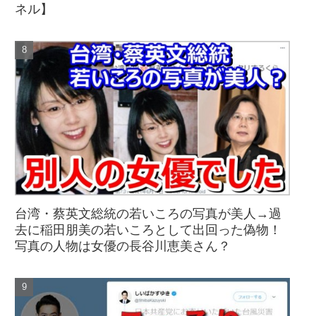
ネル】
台湾・蔡英文総統の若いころの写真が美人→過
去に稲田朋美の若いころとして出回った偽物！
写真の人物は女優の長谷川恵美さん？