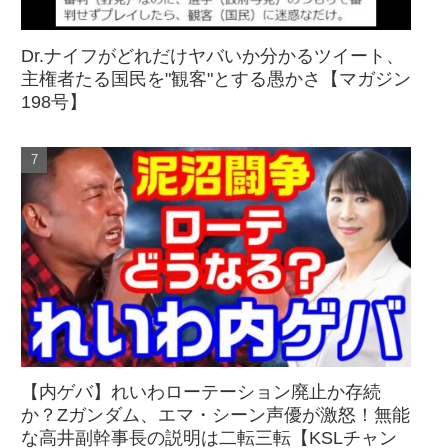
Dr.ナイフがどれだけヤバいか分かるツイート、
主権者たる国民を"観客"とする愚かさ【マガジン
198号】
【内ゲバ】れいわローテーション廃止か存続
か？Zガンダム、エマ・シーン声優が激怒！無能
な高井副幹事長の説明は二転三転【KSLチャン