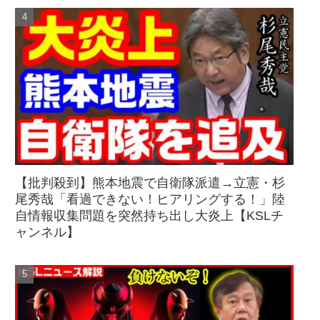
【批判殺到】熊本地震で自衛隊派遣→立憲・杉
尾秀哉「看過できない！ヒアリングする！」陸
自情報収集問題を突然持ち出し大炎上【KSLチ
ャンネル】