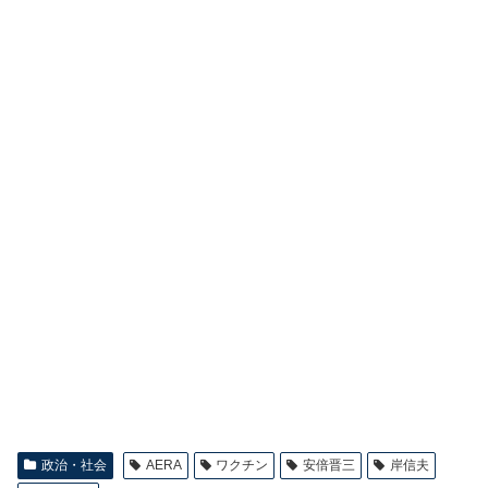
政治・社会
AERA
ワクチン
安倍晋三
岸信夫