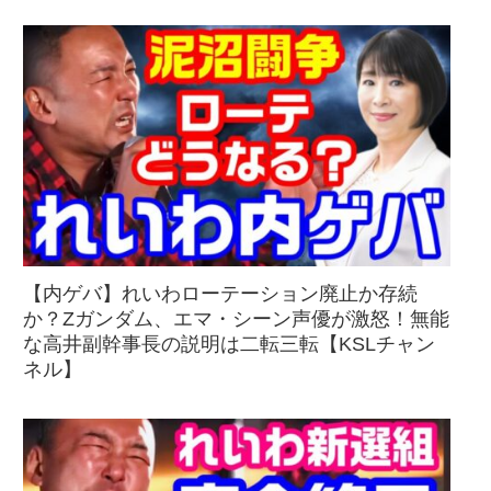
【内ゲバ】れいわローテーション廃止か存続
か？Zガンダム、エマ・シーン声優が激怒！無能
な高井副幹事長の説明は二転三転【KSLチャン
ネル】