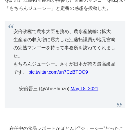
を訪れた江藤拓前農相が持参した宮崎のマンゴーを味わい
「もちろんジューシー」と定番の感想を投稿した。
安倍政権で農水大臣を務め、農水産物輸出拡大、
生産者の収入増に尽力した江藤拓議員が地元宮﨑
の完熟マンゴーを持って事務所を訪ねてくれまし
た。
もちろんジューシー。さすが日本が誇る最高級品
です。
pic.twitter.com/un7CzBTDO9
— 安倍晋三 (@AbeShinzo)
May 18, 2021
在任中の食品レポートがほとんど”ジューシー”だったこ