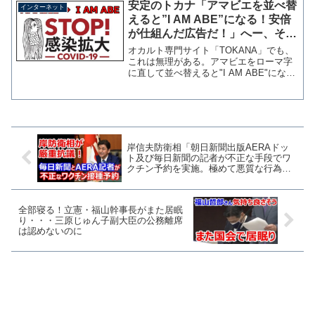
があった。 マイクを付けている出演者
安定のトカナ「アマビエを並べ替
インターネット
の声と思われるが、司会...
えると”I AM ABE”になる！安倍
が仕組んだ広告だ！」へー、そり
ゃすごいや
オカルト専門サイト「TOKANA」でも、
これは無理がある。アマビエをローマ字
に直して並べ替えると"I AM ABE"になる
から、これは安倍総理が仕組んだサブリ
ミナル広告なんだとか・・・ このアマ
ビエブームには“裏”があった可能性が浮上
した。...
岸信夫防衛相「朝日新聞出版AERAドッ
ト及び毎日新聞の記者が不正な手段でワ
クチン予約を実施。極めて悪質な行為、
厳重に抗議する」
全部寝る！立憲・福山幹事長がまた居眠
り・・・三原じゅん子副大臣の公務離席
は認めないのに