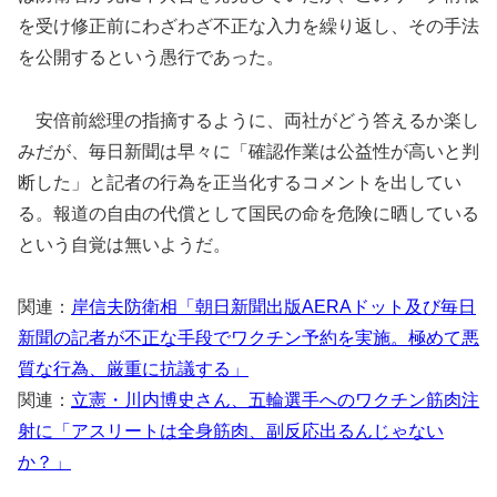
を受け修正前にわざわざ不正な入力を繰り返し、その手法
を公開するという愚行であった。
安倍前総理の指摘するように、両社がどう答えるか楽し
みだが、毎日新聞は早々に「確認作業は公益性が高いと判
断した」と記者の行為を正当化するコメントを出してい
る。報道の自由の代償として国民の命を危険に晒している
という自覚は無いようだ。
関連：
岸信夫防衛相「朝日新聞出版AERAドット及び毎日
新聞の記者が不正な手段でワクチン予約を実施。極めて悪
質な行為、厳重に抗議する」
関連：
立憲・川内博史さん、五輪選手へのワクチン筋肉注
射に「アスリートは全身筋肉、副反応出るんじゃない
か？」