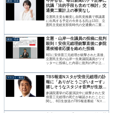
今井るる、毎日新聞のデマ記事に
政治・社会
が小さく、顎を隠すと鼻...
抗議「法的手段も含めて検討」交
通費二重計上の事実なし
立憲民主党を離党し自民党推薦で県議選
に出馬する予定の今井るる氏は13日、立
憲民主党総支部長時代の交通費の二重計
上疑惑を報じた毎日新聞に対して、事実
はなかったことが確認されたことをツイ
ッターで報告し厳重抗議した。法的手段
立憲・山岸一生議員の投稿に批判
政治・社会
も含めて対応を検討する...
殺到！安倍元総理銃撃直後に参院
選候補者応援を絡めた投稿
8日に安倍晋三元総理が銃撃された直後、
立憲民主党の山岸一生衆議院議員がツイ
ッターに投稿した内容に批判の声が上が
っている。 山岸氏は安倍元総理が銃撃
された約30分後の午前11時59分、事件発
生を伝えるNHKの記事をツイッターで引
TBS報道Nスタが安倍元総理の訃
マスコミ・報道
用し安倍元総理...
報に「ありがとうございまーす」
嬉しそうなスタジオ音声が生放送
で流れる事故
参議院選挙の応援演説中に銃撃された安
倍晋三元総理の死亡が確認されたことに
関し、8日生放送のTBS報道番組「Nス
タ」で「ありがとうございます」という
不謹慎とも思える女性の声が流れる事故