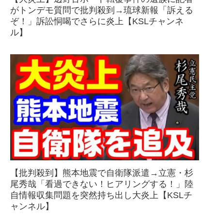
がトンデモ質問で批判殺到→琉球新報「訴える
ぞ！」訴訟恫喝でさらに炎上【KSLチャンネ
ル】
【批判殺到】熊本地震で自衛隊派遣→立憲・杉
尾秀哉「看過できない！ヒアリングする！」陸
自情報収集問題を突然持ち出し大炎上【KSLチ
ャンネル】