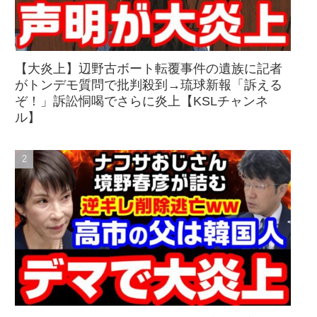
【大炎上】辺野古ボート転覆事件の遺族に記者
がトンデモ質問で批判殺到→琉球新報「訴える
ぞ！」訴訟恫喝でさらに炎上【KSLチャンネ
ル】