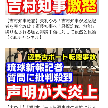
【吉村知事激怒】失礼やろ！吉村知事が迷惑記
者を完全論破！斎藤知事へ「経歴詐称、無能」
繰り返される嘘と誹謗中傷に対して毅然と反論
【KSLチャンネル】
【大炎上】辺野古ボート転覆事件の遺族に記者