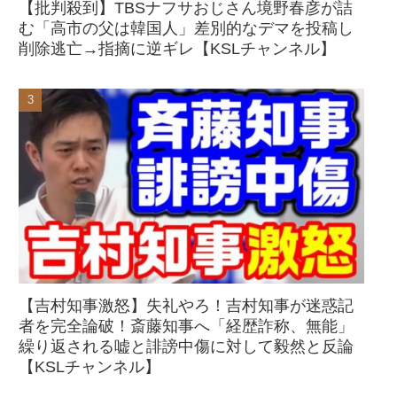
【批判殺到】TBSナフサおじさん境野春彦が詰
む「高市の父は韓国人」差別的なデマを投稿し
削除逃亡→指摘に逆ギレ【KSLチャンネル】
【吉村知事激怒】失礼やろ！吉村知事が迷惑記
者を完全論破！斎藤知事へ「経歴詐称、無能」
繰り返される嘘と誹謗中傷に対して毅然と反論
【KSLチャンネル】