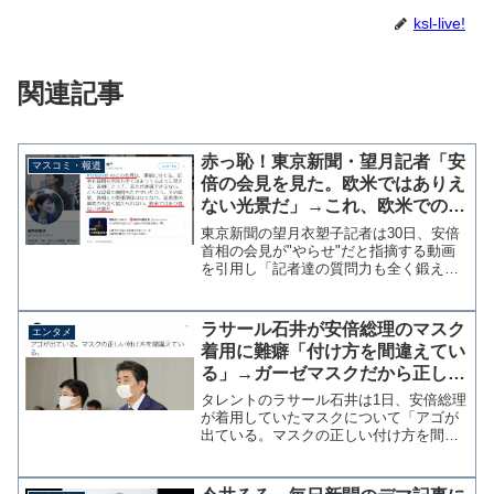
ksl-live!
関連記事
赤っ恥！東京新聞・望月記者「安
マスコミ・報道
倍の会見を見た。欧米ではありえ
ない光景だ」→これ、欧米での会
見なんですけど？
東京新聞の望月衣塑子記者は30日、安倍
首相の会見が"やらせ"だと指摘する動画
を引用し「記者達の質問力も全く鍛えら
れない。欧米ではあり得ない光景だ。」
と批判した。#安倍首相 のこの会見は、
事前に当てる、記者も質問も回答も全て
ラサール石井が安倍総理のマスク
エンタメ
決まってるように見...
着用に難癖「付け方を間違えてい
る」→ガーゼマスクだから正しい
と逆に指摘を受ける
タレントのラサール石井は1日、安倍総理
が着用していたマスクについて「アゴが
出ている。マスクの正しい付け方を間違
えている。」と指摘した。 だが、安倍
総理の着用していたマスクはガーゼマス
クで、一般的な不織布マスクよりサイズ