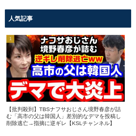
人気記事
【批判殺到】TBSナフサおじさん境野春彦が詰
む「高市の父は韓国人」差別的なデマを投稿し
削除逃亡→指摘に逆ギレ【KSLチャンネル】