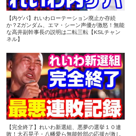
【内ゲバ】れいわローテーション廃止か存続
か？Zガンダム、エマ・シーン声優が激怒！無能
な高井副幹事長の説明は二転三転【KSLチャン
ネル】
【完全終了】れいわ新選組、悪夢の選挙１０連
敗！大石晃子・八幡愛ら無能幹部の応援が激し