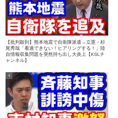
【批判殺到】熊本地震で自衛隊派遣→立憲・杉
尾秀哉「看過できない！ヒアリングする！」陸
自情報収集問題を突然持ち出し大炎上【KSLチ
ャンネル】