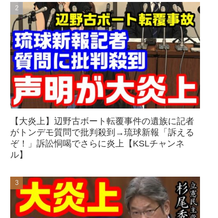
【大炎上】辺野古ボート転覆事件の遺族に記者
がトンデモ質問で批判殺到→琉球新報「訴える
ぞ！」訴訟恫喝でさらに炎上【KSLチャンネ
ル】