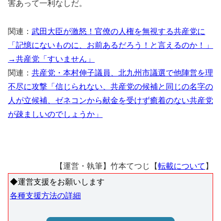
害あって一利なしだ。
関連：
武田大臣が激怒！官僚の人権を無視する共産党に
「記憶にないものに、お前あるだろう！と言えるのか！」
→共産党「すいません」
関連：
共産党・本村伸子議員、北九州市議選で他陣営を理
不尽に攻撃「信じられない、共産党の候補と同じの名字の
人が立候補、ゼネコンから献金を受けず癒着のない共産党
が疎ましいのでしょうか」
【運営・執筆】竹本てつじ【
転載について
】
◆運営支援をお願いします
各種支援方法の詳細