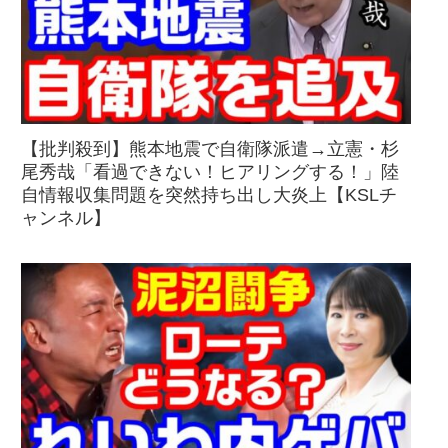
【批判殺到】熊本地震で自衛隊派遣→立憲・杉
尾秀哉「看過できない！ヒアリングする！」陸
自情報収集問題を突然持ち出し大炎上【KSLチ
ャンネル】