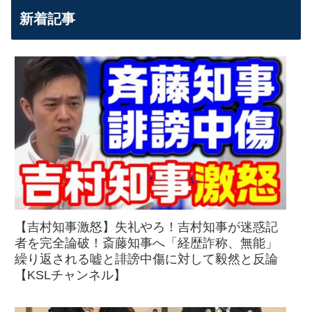
新着記事
【吉村知事激怒】失礼やろ！吉村知事が迷惑記
者を完全論破！斎藤知事へ「経歴詐称、無能」
繰り返される嘘と誹謗中傷に対して毅然と反論
【KSLチャンネル】