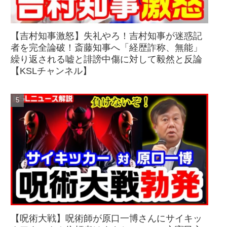
【吉村知事激怒】失礼やろ！吉村知事が迷惑記
者を完全論破！斎藤知事へ「経歴詐称、無能」
繰り返される嘘と誹謗中傷に対して毅然と反論
【KSLチャンネル】
【呪術大戦】呪術師が原口一博さんにサイキッ