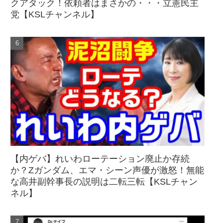
クアタック！依頼者はまさかの・・・立憲民主
党【KSLチャンネル】
【内ゲバ】れいわローテーション廃止か存続
か？Zガンダム、エマ・シーン声優が激怒！無能
な高井副幹事長の説明は二転三転【KSLチャン
ネル】