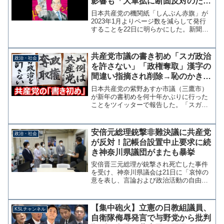
影響も「大軍拡に断固反対のた
め」と余計な言い訳
日本共産党の機関紙「しんぶん赤旗」が
2023年1月よりページ数を減らして発行
することを22日に明らかにした。新聞用
紙代の高騰による判断とのことで、読者
に理解を求めている。新聞用紙代急騰―
減ページへのご理解、ご協力をお願いし
共産党市議の書き初め「スガ政治
政治・社会
ます/魅力ある「赤...
を許さない」「政権奪取」漢字の
間違い指摘され削除→恥のかき初
めに
日本共産党の紫野あすか市議（三鷹市）
が新年の書初めを何十年かぶりに行った
ことをツイッターで報告した。「スガ政
治を許さない」「政権奪取」「比例は共
産党」と、らしさを発揮した書初めであ
ったが、政権奪取の「権」の字が間違っ
安倍元総理銃撃非難決議に共産党
政治・社会
ていることが指摘されたの...
が反対！記帳台設置中止要求に続
き神奈川県議団がまたも暴挙
安倍晋三元総理が銃撃され死亡した事件
を受け、神奈川県議会は21日に「哀悼の
意を表し、言論および政治活動の自由を
守り、暴力には決して屈しない」との決
議を賛成多数で可決した。 共産党はこ
れに反対する討論で「多様な考え方の県
【集中砲火】立憲の日教組議員、
KSLチャンネル
民がいる中で、亡くなっ...
自衛隊侮辱発言で与野党から批判