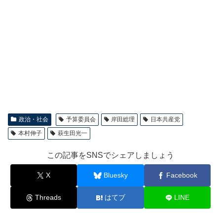
政治・社会
予算委員会
岸田総理
日本共産党
本村伸子
萩生田光一
この記事をSNSでシェアしましょう
X
Bluesky
Facebook
Threads
はてブ
LINE