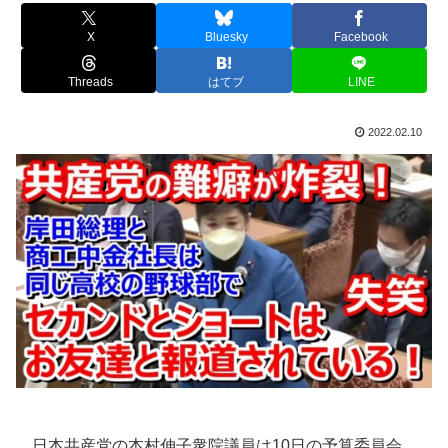
X
Bluesky
Facebook
Threads
はてブ
LINE
2022.02.10
日本共産党の本村伸子衆院議員は10日の予算委員会