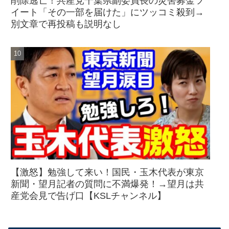
削除逃亡！共産党千葉県副委員長の災害募金ツ
イート「その一部を届けた」にツッコミ殺到→
別文章で再投稿も説明なし
【激怒】勉強して来い！国民・玉木代表が東京
新聞・望月記者の質問に不満爆発！→望月は共
産党会見で告げ口【KSLチャンネル】