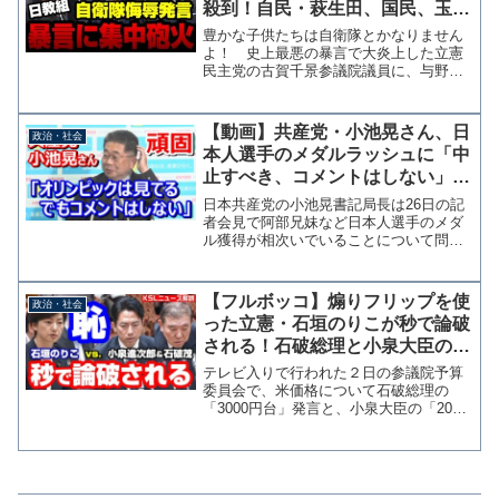
殺到！自民・萩生田、国民、玉木
と榛葉、小泉大臣が怒りの反論
豊かな子供たちは自衛隊とかなりません
【KSLチャンネル】
よ！ 史上最悪の暴言で大炎上した立憲
民主党の古賀千景参議院議員に、与野党
から非難の声が相次いでいます。 16日
の記者会見で自民党の萩生田光一幹事長
代行、国民民主党の玉木雄一郎代表、外
【動画】共産党・小池晃さん、日
政治・社会
交防衛委員会で国民民主...
本人選手のメダルラッシュに「中
止すべき、コメントはしない」テ
レビで観戦していることは認める
日本共産党の小池晃書記局長は26日の記
者会見で阿部兄妹など日本人選手のメダ
ル獲得が相次いでいることについて問わ
れたが、党としてオリンピックの中止を
求めているとして「中身についてコメン
トすることは控えたい」と祝意を表明す
【フルボッコ】煽りフリップを使
政治・社会
ることを避けた。 さら...
った立憲・石垣のりこが秒で論破
される！石破総理と小泉大臣のコ
ンビ攻撃炸裂【KSLチャンネル】
テレビ入りで行われた２日の参議院予算
委員会で、米価格について石破総理の
「3000円台」発言と、小泉大臣の「2000
円」が内閣不一致だとして、煽るような
パネルを使ってまで追及した立憲民主党
の石垣のりこ議員が、あっさりと論破さ
れています。 あん...