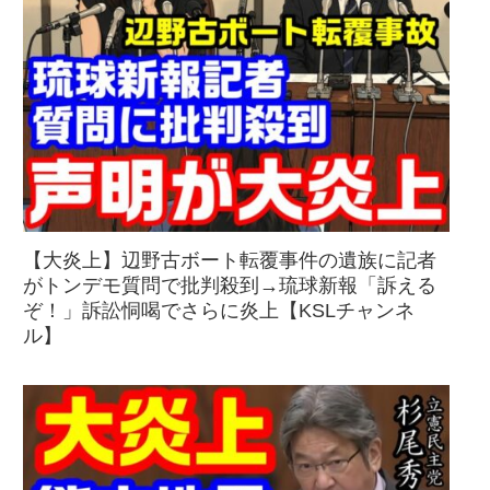
【大炎上】辺野古ボート転覆事件の遺族に記者
がトンデモ質問で批判殺到→琉球新報「訴える
ぞ！」訴訟恫喝でさらに炎上【KSLチャンネ
ル】