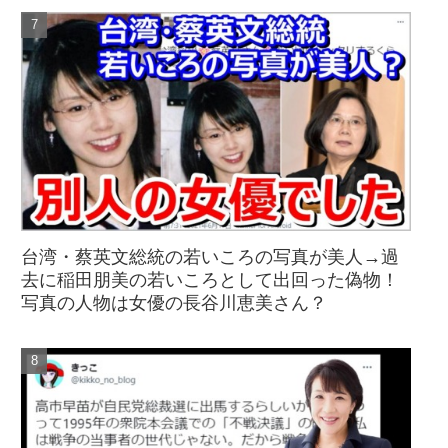
台湾・蔡英文総統の若いころの写真が美人→過
去に稲田朋美の若いころとして出回った偽物！
写真の人物は女優の長谷川恵美さん？