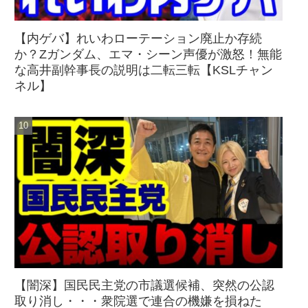
【内ゲバ】れいわローテーション廃止か存続
か？Zガンダム、エマ・シーン声優が激怒！無能
な高井副幹事長の説明は二転三転【KSLチャン
ネル】
【闇深】国民民主党の市議選候補、突然の公認
取り消し・・・衆院選で連合の機嫌を損ねた