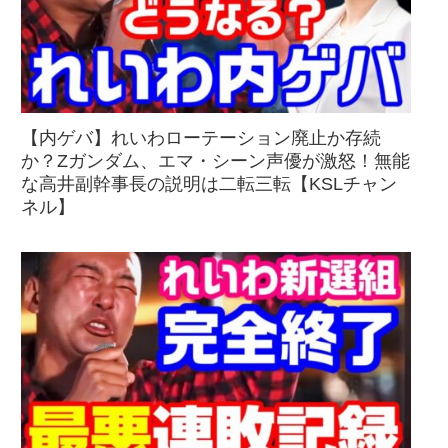
【内ゲバ】れいわローテーション廃止か存続
か？Zガンダム、エマ・シーン声優が激怒！無能
な高井副幹事長の説明は二転三転【KSLチャン
ネル】