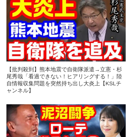
【批判殺到】熊本地震で自衛隊派遣→立憲・杉
尾秀哉「看過できない！ヒアリングする！」陸
自情報収集問題を突然持ち出し大炎上【KSLチ
ャンネル】