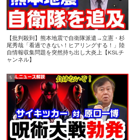
【批判殺到】熊本地震で自衛隊派遣→立憲・杉
尾秀哉「看過できない！ヒアリングする！」陸
自情報収集問題を突然持ち出し大炎上【KSLチ
ャンネル】