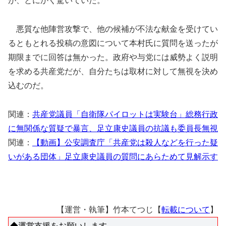
が、とにかく驚いていた。
悪質な他陣営攻撃で、他の候補が不法な献金を受けてい
るともとれる投稿の意図について本村氏に質問を送ったが
期限までに回答は無かった。政府や与党には威勢よく説明
を求める共産党だが、自分たちは取材に対して無視を決め
込むのだ。
関連：
共産党議員「自衛隊パイロットは実験台」総務行政
に無関係な質疑で暴言、足立康史議員の抗議も委員長無視
関連：
【動画】公安調査庁「共産党は殺人などを行った疑
いがある団体」足立康史議員の質問にあらためて見解示す
【運営・執筆】竹本てつじ【
転載について
】
◆運営支援をお願いします