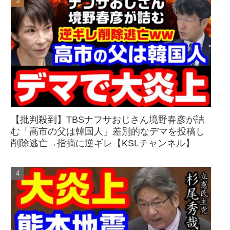
【批判殺到】TBSナフサおじさん境野春彦が詰
む「高市の父は韓国人」差別的なデマを投稿し
削除逃亡→指摘に逆ギレ【KSLチャンネル】