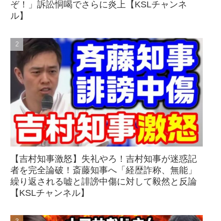
ぞ！」訴訟恫喝でさらに炎上【KSLチャンネ
ル】
【吉村知事激怒】失礼やろ！吉村知事が迷惑記
者を完全論破！斎藤知事へ「経歴詐称、無能」
繰り返される嘘と誹謗中傷に対して毅然と反論
【KSLチャンネル】