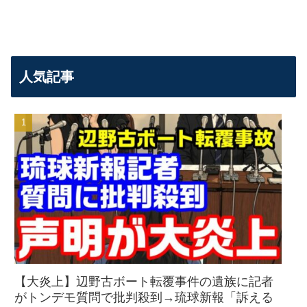
人気記事
【大炎上】辺野古ボート転覆事件の遺族に記者
がトンデモ質問で批判殺到→琉球新報「訴える