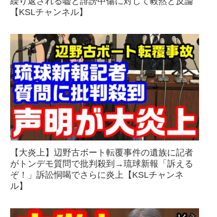
繰り返される嘘と誹謗中傷に対して毅然と反論
【KSLチャンネル】
【大炎上】辺野古ボート転覆事件の遺族に記者
がトンデモ質問で批判殺到→琉球新報「訴える
ぞ！」訴訟恫喝でさらに炎上【KSLチャンネ
ル】