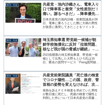
は「旧統一協会問題追及チーム」をほぼ
共産党・池内沙織さん、電車入り
政治・社会
同時に立ち上げている。※...
口で降車客と衝突「女性差別だ！
痛い。謝るべきだ」→降車優先と
の指摘で発言修正か？
日本共産党の池内沙織・前衆院議員が26
日、電車に乗ろうとした際に大柄の男性
が故意に激突してきたことをツイッター
で明かし「女性差別だ」と憤っている。
池内氏は男性を追いかけ「痛い。謝るべ
きだ」と迫ったという。電車に乗ろうと
埼玉県知事選 野党統一候補が朝
政治・社会
京浜東北線のホームに並...
鮮学校無償化に反対「拉致問題、
核など我が国の脅威が継続」→共
産党界隈から差別主義者認定を受
25日投開票の埼玉県知事選、野党統一候
ける
補として出馬した大野もとひろ氏は16
日、匿名の質問サービス「Peing質問箱」
で朝鮮学校の無償化について聞かれ「拉
致問題や非核化など、我が国に対する脅
威と問題が継続する中で、補助は困難で
共産党前衆院議員「死亡後の検査
政治・社会
す。」と答えた。...
でコロナ陽性…この国、政府、菅
首相の姿勢を変えなければ、次
は、私かも知れない。あなたかも
発熱を訴えＰＣＲ検査を求めていた男性
知れない」不安を煽り政府批判
が数日後に死亡し、死後の検査で陽性と
判明した件について日本共産党の斉藤和
子前衆院議員は7日、自身のツイッターで