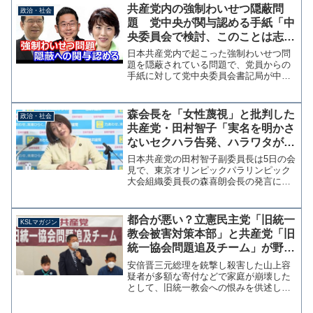
共産党内の強制わいせつ隠蔽問
政治・社会
題 党中央が関与認める手紙「中
央委員会で検討、このことは志位
委員長も承知」
日本共産党内で起こった強制わいせつ問
題を隠蔽されている問題で、党員からの
手紙に対して党中央委員会書記局が中央
の関与を認める返信をしていたことがわ
かった。共産党中央が関与認めるー書記
局返書に党員怒りの声 #gooblog 佐藤のり
森会長を「女性蔑視」と批判した
政治・社会
かず(草加市...
共産党・田村智子「実名を明かさ
ないセクハラ告発、ハラワタが煮
えくり返る」被害女性を演説で罵
日本共産党の田村智子副委員長は5日の会
倒
見で、東京オリンピックパラリンピック
大会組織委員長の森喜朗会長の発言につ
いて「アレが謝罪会見と言えるのか？何
が問題か理解していない」と批判した。
森喜朗氏の発言でコメント。記者から｢個
都合が悪い？立憲民主党「旧統一
KSLマガジン
人と森氏に言いたいこ...
教会被害対策本部」と共産党「旧
統一協会問題追及チーム」が野党
合同ではない理由【マガジン181
安倍晋三元総理を銃撃し殺害した山上容
号】
疑者が多額な寄付などで家庭が崩壊した
として、旧統一教会への恨みを供述して
いる。これを受けて立憲民主党では「旧
統一教会被害対策本部」を、日本共産党