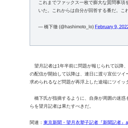
これまでファックス一枚で膨大な質問事項
いた。これからは自分が回答する番だ。こ
— 橋下徹 (@hashimoto_lo)
February 9, 202
望月記者は1年半前に問題が報じられて以降、
の配信が開始して以降は、連日に渡り宣伝ツイ
求められるなど問題が再浮上した途端にツイッ
橋下氏が指摘するように、自身が周囲の迷惑も
らを望月記者は果たすべきだ。
関連：
東京新聞・望月衣塑子記者『新聞記者』