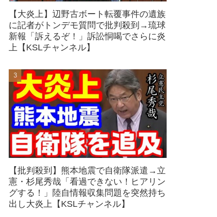
【大炎上】辺野古ボート転覆事件の遺族
に記者がトンデモ質問で批判殺到→琉球
新報「訴えるぞ！」訴訟恫喝でさらに炎
上【KSLチャンネル】
【批判殺到】熊本地震で自衛隊派遣→立
憲・杉尾秀哉「看過できない！ヒアリン
グする！」陸自情報収集問題を突然持ち
出し大炎上【KSLチャンネル】