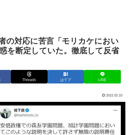
者の対応に苦言「モリカケにおい
惑を断定していた。徹底して反省
k
Threads
はてブ
LINE
2022.02.10