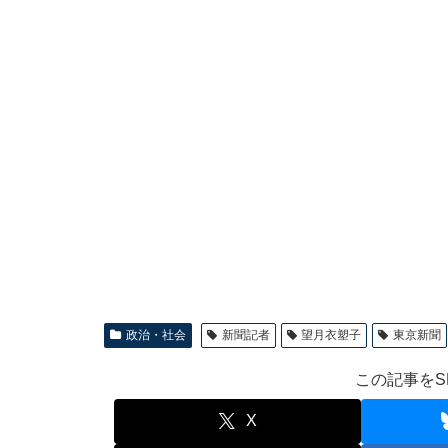
政治・社会
新聞記者
望月衣塑子
東京新聞
この記事をS
X