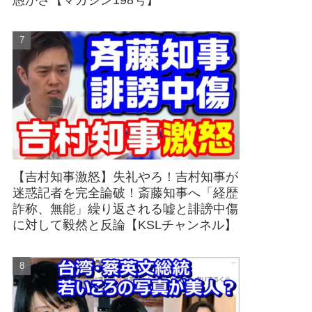
愚かさ【マガジン198号】
【吉村知事激怒】失礼やろ！吉村知事が
迷惑記者を完全論破！斎藤知事へ「経歴
詐称、無能」繰り返される嘘と誹謗中傷
に対して毅然と反論【KSLチャンネル】