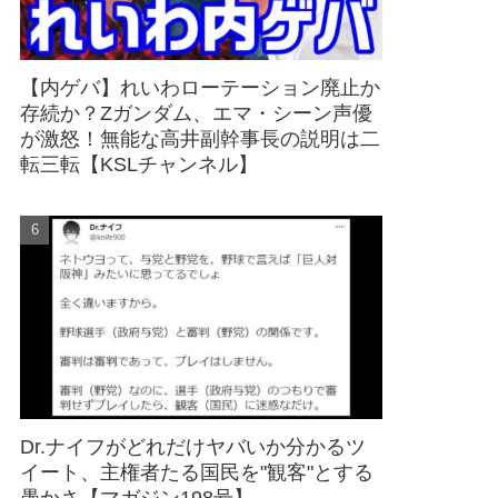
【内ゲバ】れいわローテーション廃止か
存続か？Zガンダム、エマ・シーン声優
が激怒！無能な高井副幹事長の説明は二
転三転【KSLチャンネル】
Dr.ナイフがどれだけヤバいか分かるツ
イート、主権者たる国民を"観客"とする