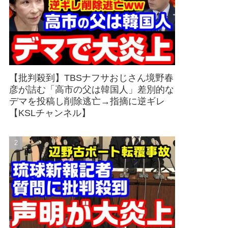
【批判殺到】TBSナフサおじさん境野春
彦が詰む「高市の父は韓国人」差別的な
デマを投稿し削除逃亡→指摘に逆ギレ
【KSLチャンネル】