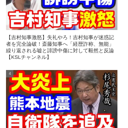
【吉村知事激怒】失礼やろ！吉村知事が迷惑記
者を完全論破！斎藤知事へ「経歴詐称、無能」
繰り返される嘘と誹謗中傷に対して毅然と反論
【KSLチャンネル】