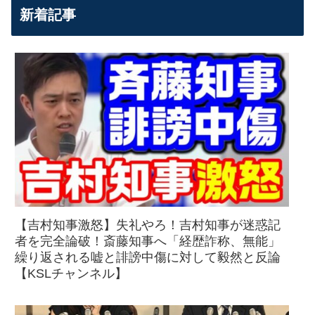
新着記事
【吉村知事激怒】失礼やろ！吉村知事が迷惑記
者を完全論破！斎藤知事へ「経歴詐称、無能」
繰り返される嘘と誹謗中傷に対して毅然と反論
【KSLチャンネル】