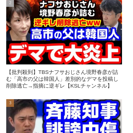
【批判殺到】TBSナフサおじさん境野春彦が詰
む「高市の父は韓国人」差別的なデマを投稿し
削除逃亡→指摘に逆ギレ【KSLチャンネル】