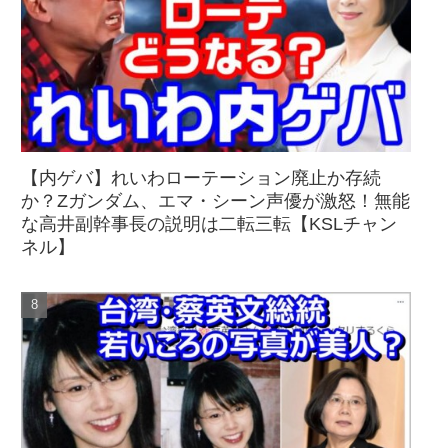
【内ゲバ】れいわローテーション廃止か存続
か？Zガンダム、エマ・シーン声優が激怒！無能
な高井副幹事長の説明は二転三転【KSLチャン
ネル】