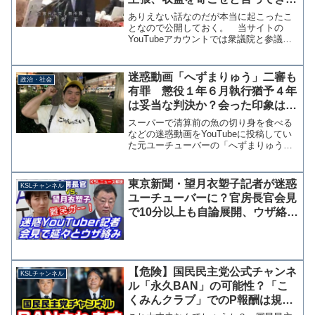
ので一蹴してやった話【マガジン
ありえない話なのだが本当に起こったこ
78号】
となので公開しておく。 当サイトの
YouTubeアカウントでは衆議院と参議院
が公開している国会動画を利用している
が、これに対して衆議院でも参議院でも
なくTBSラジオ「荻上チキ・Session」が
迷惑動画「へずまりゅう」二審も
政治・社会
YouTu...
有罪 懲役１年６月執行猶予４年
は妥当な判決か？会った印象は
「憎めないキャラ」だが・・・
スーパーで清算前の魚の切り身を食べる
などの迷惑動画をYouTubeに投稿してい
た元ユーチューバーの「へずまりゅう」
こと原田将大被告（３０）の控訴審判決
で、名古屋高裁がは14日、懲役1年6月執
行猶予4年とした一審判決を支持して被告
東京新聞・望月衣塑子記者が迷惑
KSLチャンネル
側の控訴を棄...
ユーチューバーに？官房長官会見
で10分以上も自論展開、ウザ絡み
を繰り返し動画のネタ作り
【危険】国民民主党公式チャンネ
KSLチャンネル
ル「永久BAN」の可能性？「こ
くみんクラブ」でのP報酬は規約
違反、公選法と倫理問題も【KSL