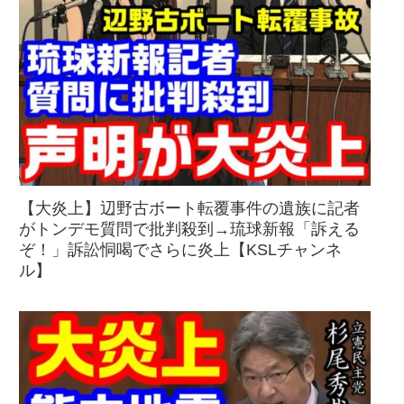
【大炎上】辺野古ボート転覆事件の遺族に記者
がトンデモ質問で批判殺到→琉球新報「訴える
ぞ！」訴訟恫喝でさらに炎上【KSLチャンネ
ル】