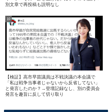
別文章で再投稿も説明なし
【検証】高市早苗議員は不戦決議の本会議で
「私は戦争当事者じゃないから反省してない」
と発言したのか？→登壇記録なし、別の委員会
発言を趣旨に反して切り取り