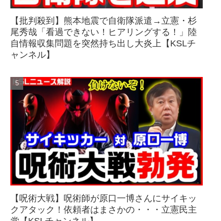
【批判殺到】熊本地震で自衛隊派遣→立憲・杉
尾秀哉「看過できない！ヒアリングする！」陸
自情報収集問題を突然持ち出し大炎上【KSLチ
ャンネル】
【呪術大戦】呪術師が原口一博さんにサイキッ
クアタック！依頼者はまさかの・・・立憲民主
党【KSLチャンネル】