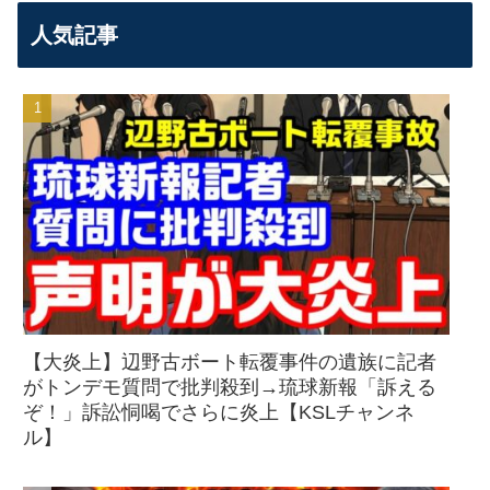
人気記事
【大炎上】辺野古ボート転覆事件の遺族に記者
がトンデモ質問で批判殺到→琉球新報「訴える
ぞ！」訴訟恫喝でさらに炎上【KSLチャンネ
ル】