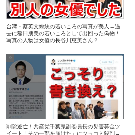
台湾・蔡英文総統の若いころの写真が美人→過
去に稲田朋美の若いころとして出回った偽物！
写真の人物は女優の長谷川恵美さん？
削除逃亡！共産党千葉県副委員長の災害募金ツ
イート「その一部を届けた」にツッコミ殺到→