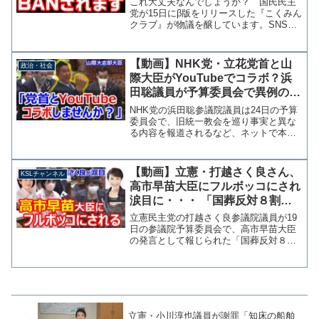
これ大丈夫なんでしょうか？ 国民民主
チャンネル】
党が15日にβ版をリリースした『こくみん
クラブ』が物議を醸しています。SNSで
はスパム行為と判定される規約違反や、
公職選挙法のグレーゾーンを突くような
手法も見られるので詳しく解説したいと
【動画】NHK党・立花党首と山
政治・社会
思います。 党員資...
際大臣がYouTubeでコラボ？浜
田聡議員が予算委員会で異例の呼
びかけ
NHK党の浜田聡参議院議員は24日の予算
委員会で、旧統一教会を巡り事実と異な
る内容を報道されるなど、ネットで本人
が発信する重要性に言及したうえで、同
党の立花孝志党首が山際大志郎大臣との
ユーチューブコラボを提案していること
【動画】立憲・打越さく良さん、
KSLチャンネル
を明かし、大臣に直接...
高市早苗大臣にフルボッコにされ
涙目に・・・ 「国葬反対８割が
隣の大陸から」発言を完全に否定
立憲民主党の打越さく良参議院議員が19
される
日の参議院予算委員会で、高市早苗大臣
の発言として報じられた「国葬反対８割
が隣の大陸から」について質問し、完全
に論破されている。 ツイッターでは威
勢のよい打越氏であるが、メディアの情
報だけをもとに質問通告...
立憲・小川淳也議員が謝罪「知床の船舶