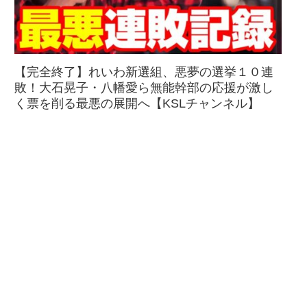
【完全終了】れいわ新選組、悪夢の選挙１０連
敗！大石晃子・八幡愛ら無能幹部の応援が激し
く票を削る最悪の展開へ【KSLチャンネル】