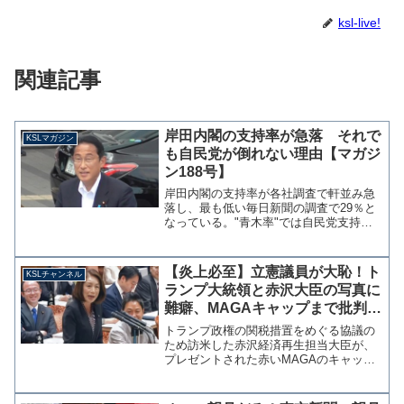
ksl-live!
関連記事
岸田内閣の支持率が急落 それで
KSLマガジン
も自民党が倒れない理由【マガジ
ン188号】
岸田内閣の支持率が各社調査で軒並み急
落し、最も低い毎日新聞の調査で29％と
なっている。"青木率"では自民党支持率
と足して50％を切ると政権運営が難しく
なると言われているが、その一歩手前ま
で来ている。国葬終了で回復できないな
【炎上必至】立憲議員が大恥！ト
KSLチャンネル
ら解散総選挙もあり...
ランプ大統領と赤沢大臣の写真に
難癖、MAGAキャップまで批判→
外交儀礼の常識でした【KSLチャ
トランプ政権の関税措置をめぐる協議の
ンネル】
ため訪米した赤沢経済再生担当大臣が、
プレゼントされた赤いMAGAのキャップ
をかぶったことや、記念撮影でトランプ
大統領が着座だったことを立憲民主党の
徳永エリ参議院議員が21日の予算委員会