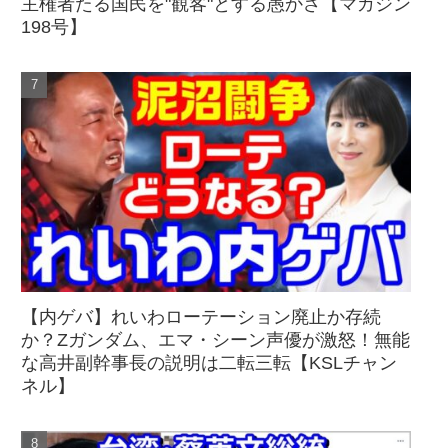
主権者たる国民を"観客"とする愚かさ【マガジン
198号】
【内ゲバ】れいわローテーション廃止か存続
か？Zガンダム、エマ・シーン声優が激怒！無能
な高井副幹事長の説明は二転三転【KSLチャン
ネル】