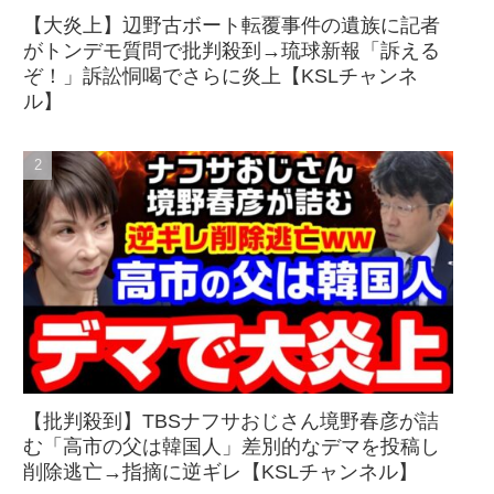
【大炎上】辺野古ボート転覆事件の遺族に記者
がトンデモ質問で批判殺到→琉球新報「訴える
ぞ！」訴訟恫喝でさらに炎上【KSLチャンネ
ル】
【批判殺到】TBSナフサおじさん境野春彦が詰
む「高市の父は韓国人」差別的なデマを投稿し
削除逃亡→指摘に逆ギレ【KSLチャンネル】