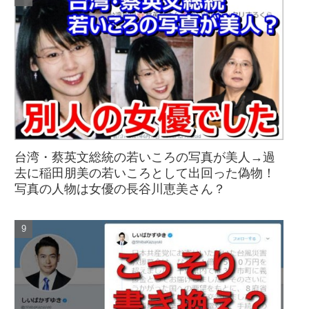
台湾・蔡英文総統の若いころの写真が美人→過
去に稲田朋美の若いころとして出回った偽物！
写真の人物は女優の長谷川恵美さん？