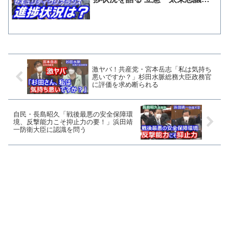
の質問
激ヤバ！共産党・宮本岳志「私は気持ち
悪いですか？」杉田水脈総務大臣政務官
に評価を求め断られる
自民・長島昭久「戦後最悪の安全保障環
境、反撃能力こそ抑止力の要！」浜田靖
一防衛大臣に認識を問う