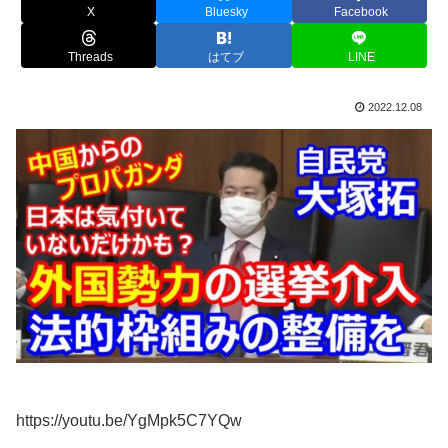
X
Bluesky
Facebook
Threads
はてブ
LINE
2022.12.08
https://youtu.be/YgMpk5C7YQw