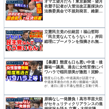
オマエ望月だろ！東京新聞・望月
KSLチャンネル
で問題視しています。...
衣塑子記者が入管法改正案採決の
法務委員会で不規則発言、維新・
鈴木宗男議員の指摘で理事会協議
へ
立憲民主党の伝統芸！福山哲郎
KSLチャンネル
「民主党なんてもうない！」岸田
総理にブーメランを指摘され無効
化魔法で応戦
【暴露】態度も口も悪い中道・後
KSLチャンネル
藤祐一議員、過去に女性官僚にパ
ワハラで稲田朋美が激怒！泥酔し
て警察出動！安倍総理にも説教
態度も口も悪い中道議員が話題です。
【KSLチャンネル】
中道改革連合の生き残り後藤祐一議員
が、連日に渡り不遜な態度と言動で周囲
を不快にさせています。この議員は昔か
らパワハラ体質で有名で、女性官僚を事
務所で何時間も恫喝したり、酒癖が悪く
原稿なし一発勝負！高市早苗大臣
KSLチャンネル
議員会館に警察が出動する騒...
がセキュリティクリアランスの進
捗状況を語る 立憲・太栄志議員