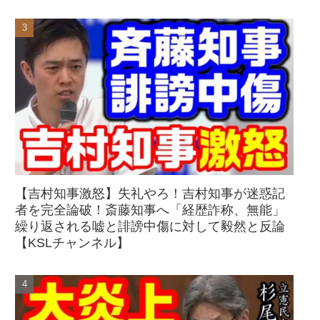
【吉村知事激怒】失礼やろ！吉村知事が迷惑記
者を完全論破！斎藤知事へ「経歴詐称、無能」
繰り返される嘘と誹謗中傷に対して毅然と反論
【KSLチャンネル】