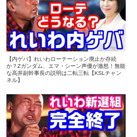
【内ゲバ】れいわローテーション廃止か存続
か？Zガンダム、エマ・シーン声優が激怒！無能
な高井副幹事長の説明は二転三転【KSLチャン
ネル】