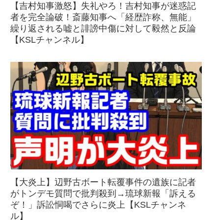
【吉村知事激怒】失礼やろ！吉村知事が迷惑記
者を完全論破！斎藤知事へ「経歴詐称、無能」
繰り返される嘘と誹謗中傷に対して毅然と反論
【KSLチャンネル】
【大炎上】辺野古ボート転覆事件の遺族に記者
がトンデモ質問で批判殺到→琉球新報「訴える
ぞ！」訴訟恫喝でさらに炎上【KSLチャンネ
ル】