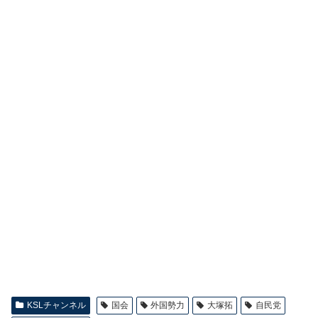
KSLチャンネル
国会
外国勢力
大塚拓
自民党