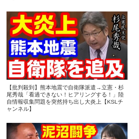
【批判殺到】熊本地震で自衛隊派遣→立憲・杉
尾秀哉「看過できない！ヒアリングする！」陸
自情報収集問題を突然持ち出し大炎上【KSLチ
ャンネル】