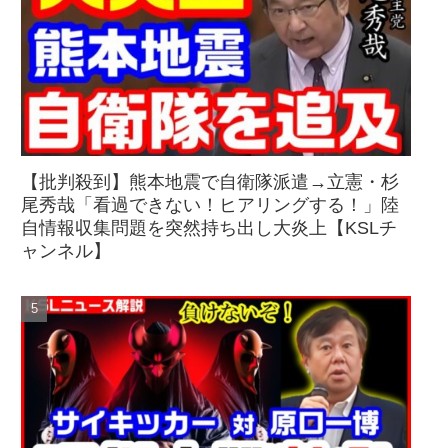
【批判殺到】熊本地震で自衛隊派遣→立憲・杉
尾秀哉「看過できない！ヒアリングする！」陸
自情報収集問題を突然持ち出し大炎上【KSLチ
ャンネル】