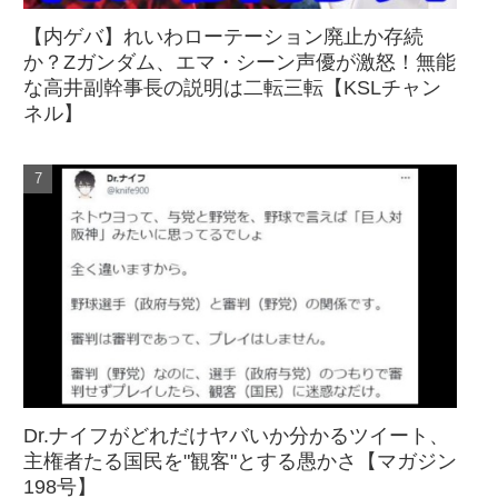
【内ゲバ】れいわローテーション廃止か存続
か？Zガンダム、エマ・シーン声優が激怒！無能
な高井副幹事長の説明は二転三転【KSLチャン
ネル】
Dr.ナイフがどれだけヤバいか分かるツイート、
主権者たる国民を"観客"とする愚かさ【マガジン
198号】