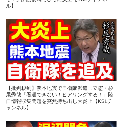
ル】
【批判殺到】熊本地震で自衛隊派遣→立憲・杉
尾秀哉「看過できない！ヒアリングする！」陸
自情報収集問題を突然持ち出し大炎上【KSLチ
ャンネル】