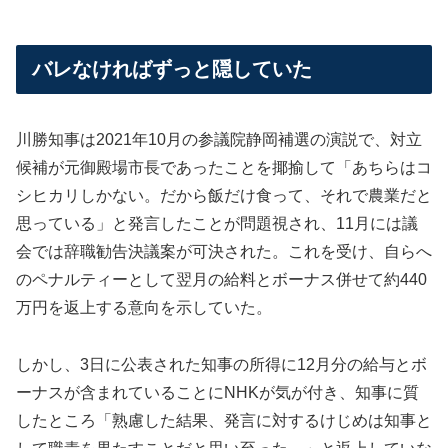
バレなければずっと隠していた
川勝知事は2021年10月の参議院静岡補選の演説で、対立
候補が元御殿場市長であったことを揶揄して「あちらはコ
シヒカリしかない。だから飯だけ食って、それで農業だと
思っている」と発言したことが問題視され、11月には議
会では辞職勧告決議案が可決された。これを受け、自らへ
のペナルティーとして翌月の給料とボーナス併せて約440
万円を返上する意向を示していた。
しかし、3日に公表された知事の所得に12月分の給与とボ
ーナスが含まれていることにNHKが気が付き、知事に質
したところ「熟慮した結果、発言に対するけじめは知事と