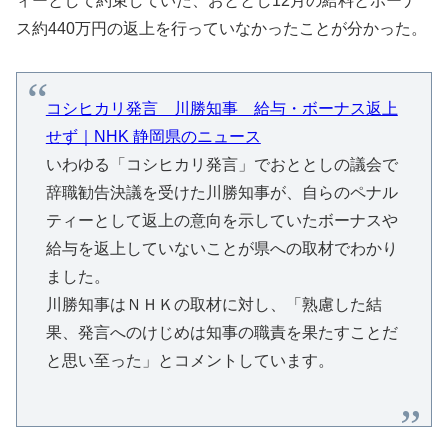
ィーとして約束していた、おととし12月の給料とボーナ
ス約440万円の返上を行っていなかったことが分かった。
コシヒカリ発言 川勝知事 給与・ボーナス返上
せず｜NHK 静岡県のニュース
いわゆる「コシヒカリ発言」でおととしの議会で
辞職勧告決議を受けた川勝知事が、自らのペナル
ティーとして返上の意向を示していたボーナスや
給与を返上していないことが県への取材でわかり
ました。
川勝知事はＮＨＫの取材に対し、「熟慮した結
果、発言へのけじめは知事の職責を果たすことだ
と思い至った」とコメントしています。