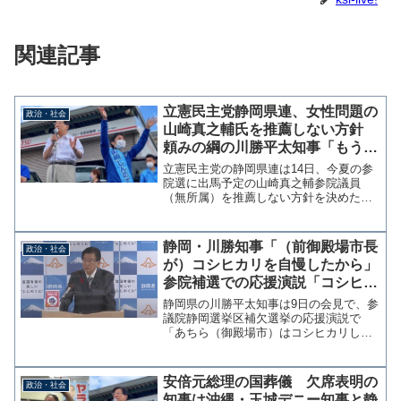
関連記事
立憲民主党静岡県連、女性問題の
政治・社会
山崎真之輔氏を推薦しない方針
頼みの綱の川勝平太知事「もう応
援することはない」因縁の静岡県
立憲民主党の静岡県連は14日、今夏の参
選挙区
院選に出馬予定の山崎真之輔参院議員
（無所属）を推薦しない方針を決めた。
山崎氏は昨年10月の参議院補選で当選し
たが、直後に過去の女性問題が報じられ
た。また、相談もなく国民民主党会派入
静岡・川勝知事「（前御殿場市長
政治・社会
りしたことも推薦見送り...
が）コシヒカリを自慢したから」
参院補選での応援演説「コシヒカ
リしかない」発言を謝罪せず
静岡県の川勝平太知事は9日の会見で、参
議院静岡選挙区補欠選挙の応援演説で
「あちら（御殿場市）はコシヒカリしか
ない」と発言したことについて、あくま
で"誤解"であるとして謝罪しない考えを
示した。 問題の発言は、川勝知事が応
安倍元総理の国葬儀 欠席表明の
政治・社会
援した参議院補選の相手...
知事は沖縄・玉城デニー知事と静