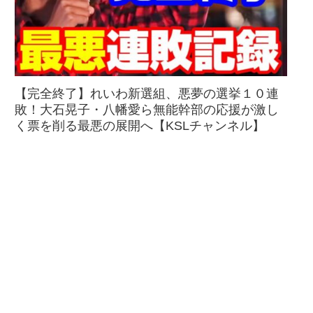
【完全終了】れいわ新選組、悪夢の選挙１０連
敗！大石晃子・八幡愛ら無能幹部の応援が激し
く票を削る最悪の展開へ【KSLチャンネル】