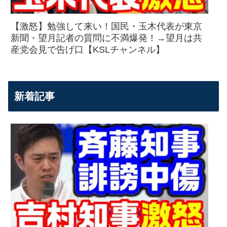
【激怒】勉強して来い！国民・玉木代表が東京
新聞・望月記者の質問に不満爆発！→望月は共
産党会見で告げ口【KSLチャンネル】
新着記事