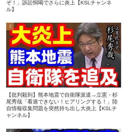
ぞ！」訴訟恫喝でさらに炎上【KSLチャンネ
ル】
【批判殺到】熊本地震で自衛隊派遣→立憲・杉
尾秀哉「看過できない！ヒアリングする！」陸
自情報収集問題を突然持ち出し大炎上【KSLチ
ャンネル】