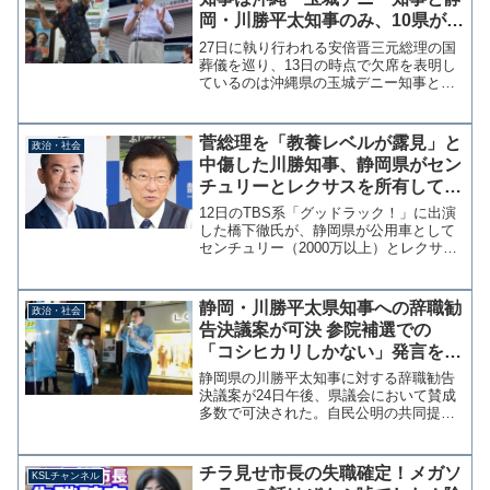
岡・川勝平太知事のみ、10県が未
定か協議中
27日に執り行われる安倍晋三元総理の国
葬儀を巡り、13日の時点で欠席を表明し
ているのは沖縄県の玉城デニー知事と静
岡県の川勝平太知事のみであることが時
事通信社の調査でわかった。安倍氏の国
葬、35知事が参列 欠席は2県、10県明
菅総理を「教養レベルが露見」と
政治・社会
言せず ｜ 共同...
中傷した川勝知事、静岡県がセン
チュリーとレクサスを所有してい
ることを橋下徹氏に突っ込まれる
12日のTBS系「グッドラック！」に出演
「一番教養がないね、この知事
した橋下徹氏が、静岡県が公用車として
センチュリー（2000万以上）とレクサス
が」
（1000万円以上）所有していることに関
して「見たらびっくり。静岡県、センチ
ュリー使ってるの？レクサスも？一番教
静岡・川勝平太県知事への辞職勧
政治・社会
養がないね、...
告決議案が可決 参院補選での
「コシヒカリしかない」発言を問
題視も失職の法的拘束力なし
静岡県の川勝平太知事に対する辞職勧告
決議案が24日午後、県議会において賛成
多数で可決された。自民公明の共同提出
によるもので、記名投票採決の結果賛成
47、反対19で可決となった。知事への辞
職勧告決議案可決は静岡県政史上とな
チラ見せ市長の失職確定！メガソ
KSLチャンネル
る。 川勝知事は10...