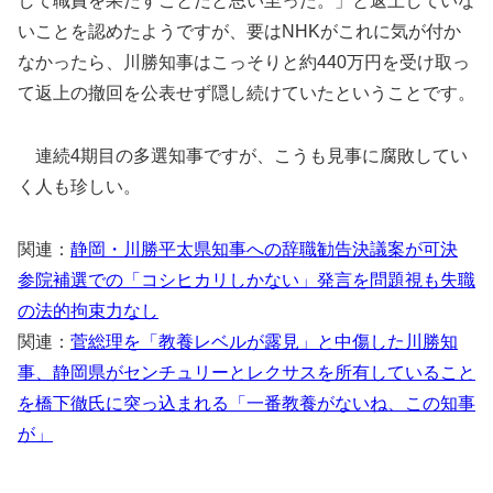
して職責を果たすことだと思い至った。」と返上していな
いことを認めたようですが、要はNHKがこれに気が付か
なかったら、川勝知事はこっそりと約440万円を受け取っ
て返上の撤回を公表せず隠し続けていたということです。
連続4期目の多選知事ですが、こうも見事に腐敗してい
く人も珍しい。
関連：
静岡・川勝平太県知事への辞職勧告決議案が可決
参院補選での「コシヒカリしかない」発言を問題視も失職
の法的拘束力なし
関連：
菅総理を「教養レベルが露見」と中傷した川勝知
事、静岡県がセンチュリーとレクサスを所有していること
を橋下徹氏に突っ込まれる「一番教養がないね、この知事
が」