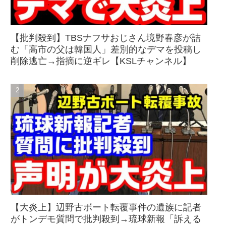
【批判殺到】TBSナフサおじさん境野春彦が詰
む「高市の父は韓国人」差別的なデマを投稿し
削除逃亡→指摘に逆ギレ【KSLチャンネル】
【大炎上】辺野古ボート転覆事件の遺族に記者
がトンデモ質問で批判殺到→琉球新報「訴える