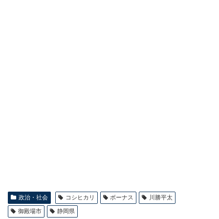
政治・社会
コシヒカリ
ボーナス
川勝平太
御殿場市
静岡県