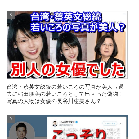
台湾・蔡英文総統の若いころの写真が美人→過
去に稲田朋美の若いころとして出回った偽物！
写真の人物は女優の長谷川恵美さん？