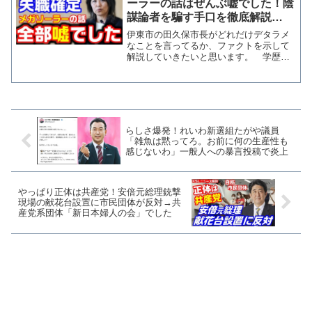
ーラーの話はぜんぶ嘘でした！陰
謀論者を騙す手口を徹底解説
【KSLチャンネル】
伊東市の田久保市長がどれだけデタラメ
なことを言ってるか、ファクトを示して
解説していきたいと思います。 学歴詐
称疑惑が指摘されている静岡県伊東市の
田久保真紀市長への２度目の不信任決議
案が31日の市議会臨時会で、賛成多数に
より可決されました。こ...
らしさ爆発！れいわ新選組たがや議員
「雑魚は黙ってろ。お前に何の生産性も
感じないわ」一般人への暴言投稿で炎上
やっぱり正体は共産党！安倍元総理銃撃
現場の献花台設置に市民団体が反対→共
産党系団体「新日本婦人の会」でした