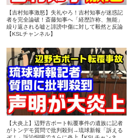
【吉村知事激怒】失礼やろ！吉村知事が迷惑記
者を完全論破！斎藤知事へ「経歴詐称、無能」
繰り返される嘘と誹謗中傷に対して毅然と反論
【KSLチャンネル】
【大炎上】辺野古ボート転覆事件の遺族に記者
がトンデモ質問で批判殺到→琉球新報「訴える
ぞ！」訴訟恫喝でさらに炎上【KSLチャンネ