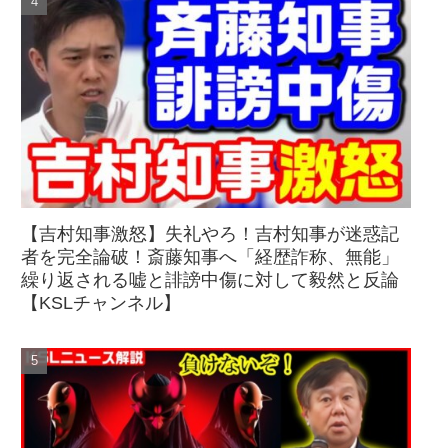
【吉村知事激怒】失礼やろ！吉村知事が迷惑記
者を完全論破！斎藤知事へ「経歴詐称、無能」
繰り返される嘘と誹謗中傷に対して毅然と反論
【KSLチャンネル】