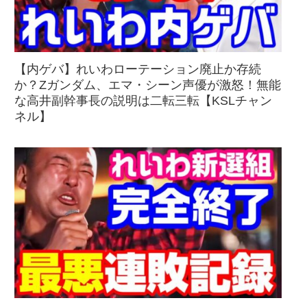
【内ゲバ】れいわローテーション廃止か存続
か？Zガンダム、エマ・シーン声優が激怒！無能
な高井副幹事長の説明は二転三転【KSLチャン
ネル】