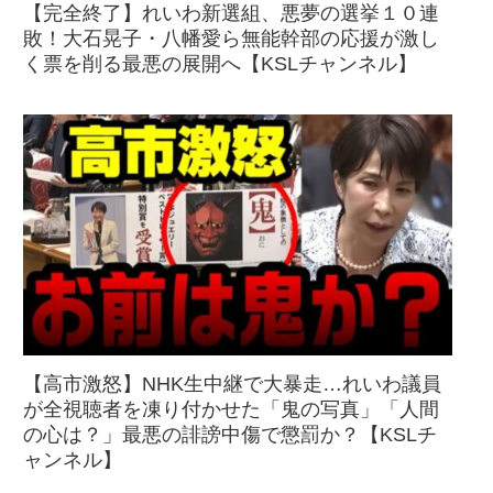
【完全終了】れいわ新選組、悪夢の選挙１０連
敗！大石晃子・八幡愛ら無能幹部の応援が激し
く票を削る最悪の展開へ【KSLチャンネル】
【高市激怒】NHK生中継で大暴走…れいわ議員
が全視聴者を凍り付かせた「鬼の写真」「人間
の心は？」最悪の誹謗中傷で懲罰か？【KSLチ
ャンネル】