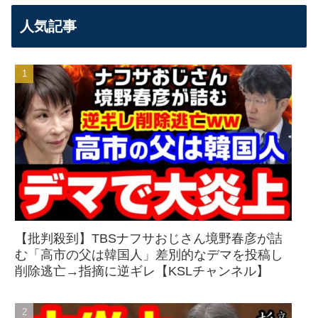
人気記事
【批判殺到】TBSナフサおじさん境野春彦が詰
む「高市の父は韓国人」差別的なデマを投稿し
削除逃亡→指摘に逆ギレ【KSLチャンネル】