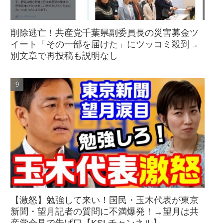
削除逃亡！共産党千葉県副委員長の災害募金ツ
イート「その一部を届けた」にツッコミ殺到→
別文章で再投稿も説明なし
【激怒】勉強して来い！国民・玉木代表が東京
新聞・望月記者の質問に不満爆発！→望月は共
産党会見で告げ口【KSLチャンネル】