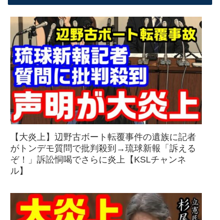
【大炎上】辺野古ボート転覆事件の遺族に記者
がトンデモ質問で批判殺到→琉球新報「訴える
ぞ！」訴訟恫喝でさらに炎上【KSLチャンネ
ル】