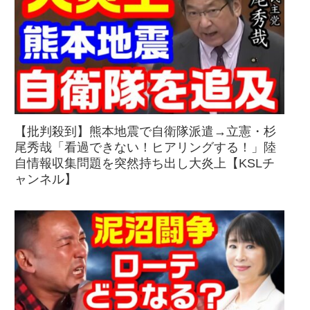
【批判殺到】熊本地震で自衛隊派遣→立憲・杉
尾秀哉「看過できない！ヒアリングする！」陸
自情報収集問題を突然持ち出し大炎上【KSLチ
ャンネル】