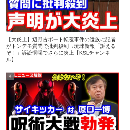
【大炎上】辺野古ボート転覆事件の遺族に記者
がトンデモ質問で批判殺到→琉球新報「訴える
ぞ！」訴訟恫喝でさらに炎上【KSLチャンネ
ル】