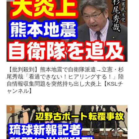
【批判殺到】熊本地震で自衛隊派遣→立憲・杉
尾秀哉「看過できない！ヒアリングする！」陸
自情報収集問題を突然持ち出し大炎上【KSLチ
ャンネル】