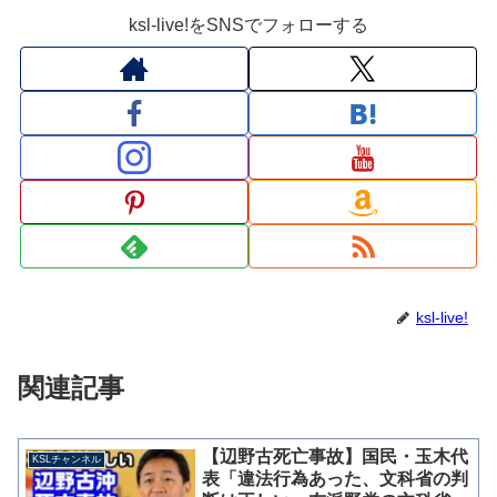
ksl-live!をSNSでフォローする
ksl-live!
関連記事
【辺野古死亡事故】国民・玉木代
KSLチャンネル
表「違法行為あった、文科省の判