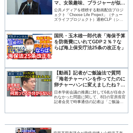
マ、女装趣味、ブラジャーが似合
いそう」支持者らのコメントを放
公共メディアを標榜する動画配信プロジ
置
ェクト「Choose Life Project」（チュー
ズライフプロジェクト）通称CLP（シー
エルピー）に対して秘密裏に約1500万円
が支出されていたことが発覚し、その説
明責任が問われている立憲民主党。 ...
国民・玉木雄一郎代表「海保予算
KSLチャンネル
を防衛費にいれてGDP２％？な
らば海上保安庁法25条の改正を」
【動画】記者がご飯論法で質問
政治・社会
「海老チャーハンを作ってたのに
卵チャーハンに変えましたね？」
→官房長官「ちょっと何言ってる
日本学術会議の推薦に対して6名が任命さ
か分からない」
れなかった問題に関して、8日の官房長官
記者会見で時事通信の記者は「ご飯論法
を世の中に広めた上西充子さんは「海老
チャーハンを作っていたのを卵チャーハ
ンに変えましたよね」という質問に対し
「同じシェフが作って...