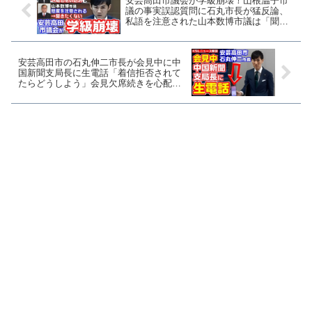
安芸高田市議会が学級崩壊！山根温子市
議の事実誤認質問に石丸市長が猛反論、
私語を注意された山本数博市議は「聞き
とうない」
安芸高田市の石丸伸二市長が会見中に中
国新聞支局長に生電話「着信拒否されて
たらどうしよう」会見欠席続きを心配す
る