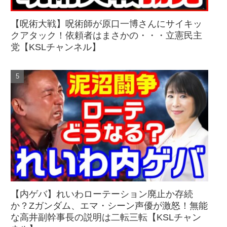
【呪術大戦】呪術師が原口一博さんにサイキッ
クアタック！依頼者はまさかの・・・立憲民主
党【KSLチャンネル】
【内ゲバ】れいわローテーション廃止か存続
か？Zガンダム、エマ・シーン声優が激怒！無能
な高井副幹事長の説明は二転三転【KSLチャン