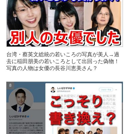
台湾・蔡英文総統の若いころの写真が美人→過
去に稲田朋美の若いころとして出回った偽物！
写真の人物は女優の長谷川恵美さん？