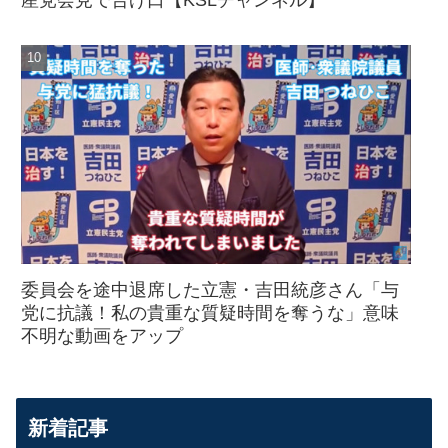
委員会を途中退席した立憲・吉田統彦さん「与
党に抗議！私の貴重な質疑時間を奪うな」意味
不明な動画をアップ
新着記事