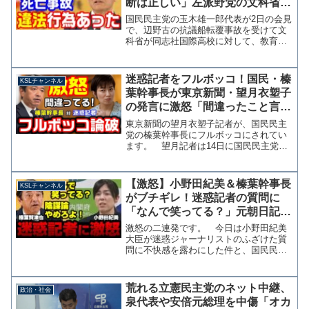
断は正しい」左派野党の文科省批
判に反論【KSLチャンネル】
国民民主党の玉木雄一郎代表が2日の会見
で、辺野古の抗議船転覆事故を受けて文
科省が同志社国際高校に対して、教育の
政治的中立性を定めた教育基本法に違反
すると認定したことに「文科省は正し
い」とコメントしています。 この問題
迷惑記者をフルボッコ！国民・榛
KSLチャンネル
で他の野党は、文科省の判...
葉幹事長が東京新聞・望月衣塑子
の発言に激怒「間違ったこと言う
な！」【KSLチャンネル】
東京新聞の望月衣塑子記者が、国民民主
党の榛葉幹事長にフルボッコにされてい
ます。 望月記者は14日に国民民主党と
公明党、さらに立憲・維新との幹事長会
談を受けてのぶら下がり会見で、事実認
識に誤りのある質問をして榛葉幹事長に
【激怒】小野田紀美＆榛葉幹事長
KSLチャンネル
注意を受け、最後には関...
がブチギレ！迷惑記者の質問に
「なんで笑ってる？」元朝日記者
に「取材もせず陰謀論を垂れ流す
激怒の二連発です。 今日は小野田紀美
な」【KSLチャンネル】
大臣が迷惑ジャーナリストのふざけた質
問に不快感を露わにした件と、国民民主
党の榛葉幹事長が元朝日新聞の鮫島さん
にブチ切れた動画の二本立てです。 ま
ずは10日の会見で小野田大臣が迷惑記者
荒れる立憲民主党のネット中継、
政治・社会
の迷惑質問にキレた様子...
泉代表や安倍元総理を中傷「オカ