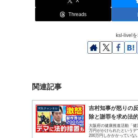
X
Threads
ksl-li
関連記事
吉村知事が怒りの反
KSLチャンネル
除と謝罪を求め法的
大阪府の健康推進活動「健
万円がかけられたというデ
200万円しかかかっていな