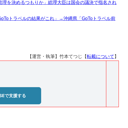
総理を決めるつもりか」総理大臣は国会の議決で指名され
oToトラベルの結果がこれ」→沖縄県「GoToトラベル前
【運営・執筆】竹本てつじ【
転載について
】