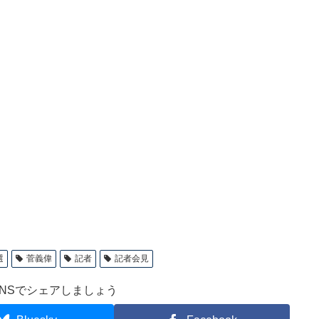
選
菅義偉
記者
記者会見
NSでシェアしましょう