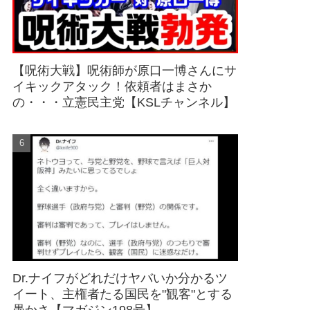
【呪術大戦】呪術師が原口一博さんにサ
イキックアタック！依頼者はまさか
の・・・立憲民主党【KSLチャンネル】
Dr.ナイフがどれだけヤバいか分かるツ
イート、主権者たる国民を"観客"とする