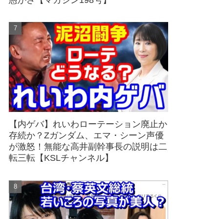
愚かさ【マガジン198号】
【内ゲバ】れいわローテーション廃止か
存続か？Zガンダム、エマ・シーン声優
が激怒！無能な高井副幹事長の説明は二
転三転【KSLチャンネル】