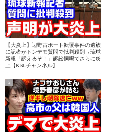
【大炎上】辺野古ボート転覆事件の遺族
に記者がトンデモ質問で批判殺到→琉球
新報「訴えるぞ！」訴訟恫喝でさらに炎
上【KSLチャンネル】