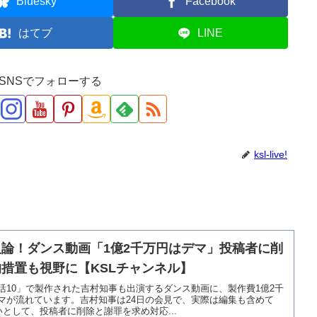
Bluesky
Facebook
はてブ
LINE
ve!をSNSでフォローする
ksl-live!
論！ダンス動画「1億2千万円はデマ」投稿者に削
措置も視野に【KSLチャンネル】
活10」で製作された吉村知事も出演するダンス動画に、製作費1億2千
マが流れています。吉村知事は24日の会見で、実際は編集も含めて
いとして、投稿者に削除と謝罪を求め対応...