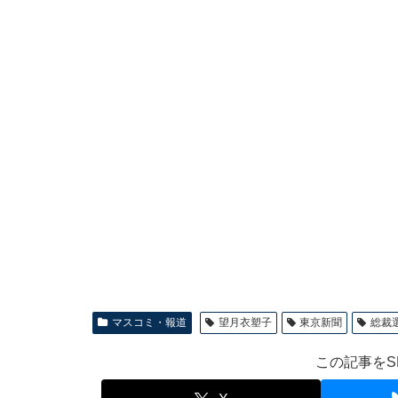
マスコミ・報道
望月衣塑子
東京新聞
総裁
この記事をS