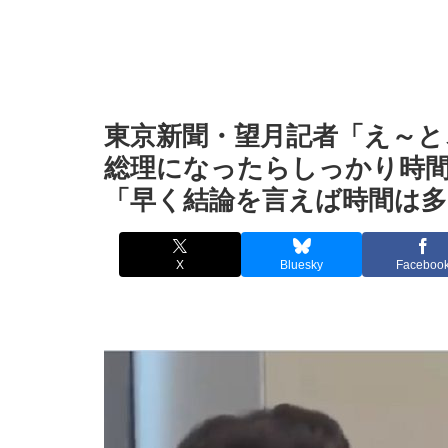
東京新聞・望月記者「え～と
総理になったらしっかり時
「早く結論を言えば時間は多
X
Bluesky
Faceboo