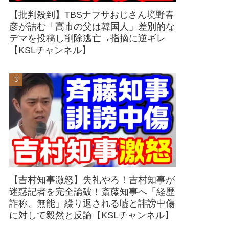
【批判殺到】TBSナフサおじさん境野春
彦が詰む「高市の父は韓国人」差別的な
デマを投稿し削除逃亡→指摘に逆ギレ
【KSLチャンネル】
【吉村知事激怒】失礼やろ！吉村知事が
迷惑記者を完全論破！斎藤知事へ「経歴
詐称、無能」繰り返される嘘と誹謗中傷
に対して毅然と反論【KSLチャンネル】