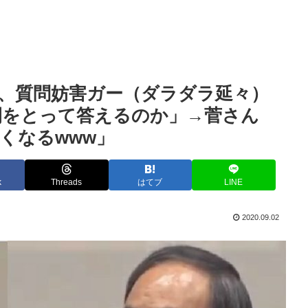
、質問妨害ガー（ダラダラ延々）
間をとって答えるのか」→菅さん
くなるwww」
k
Threads
はてブ
LINE
2020.09.02