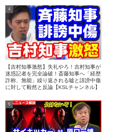
【吉村知事激怒】失礼やろ！吉村知事が
迷惑記者を完全論破！斎藤知事へ「経歴
詐称、無能」繰り返される嘘と誹謗中傷
に対して毅然と反論【KSLチャンネル】