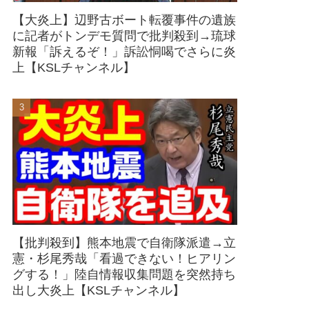
【大炎上】辺野古ボート転覆事件の遺族
に記者がトンデモ質問で批判殺到→琉球
新報「訴えるぞ！」訴訟恫喝でさらに炎
上【KSLチャンネル】
【批判殺到】熊本地震で自衛隊派遣→立
憲・杉尾秀哉「看過できない！ヒアリン
グする！」陸自情報収集問題を突然持ち
出し大炎上【KSLチャンネル】