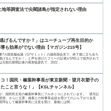
土地等調査法で尖閣諸島が指定されない理由
「逃げるんですか？」はユーチューブ再生目的か
導も効果がでない理由【マガジン215号】
要7カ国首脳会議（G7サミット）の議長国会見で、終了後に立ち去ろ
逃げるんですか！」と声を掛けたフリーの記者がSNS上で批判されて
元朝日新聞記者の尾形聡彦氏で、2022...
ッコ！国民・榛葉幹事長が東京新聞・望月衣塑子の
たこと言うな！」【KSLチャンネル】
が、国民民主党の榛葉幹事長にフルボッコにされています。 望月記
公明党、さらに立憲・維新との幹事長会談を受けてのぶら下がり会見
問をして榛葉幹事長に注意を受け、最後には関...