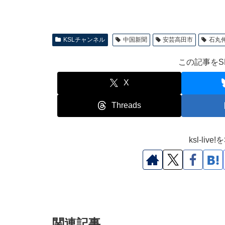
KSLチャンネル
中国新聞
安芸高田市
石丸
この記事をS
X
Threads
ksl-li
関連記事