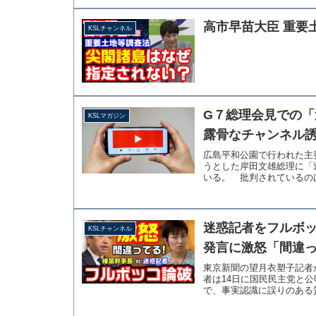
高市早苗大臣 重要
KSLチャンネル
G７総理会見での
KSLマガジン
露骨なチャンネル誘
広島平和公園で行われた主
うとした岸田文雄総理に「
いる。 批判されているのは
迷惑記者をフルボ
KSLチャンネル
発言に激怒「間違っ
東京新聞の望月衣塑子記者
者は14日に国民民主党と
で、事実認識に誤りのある質