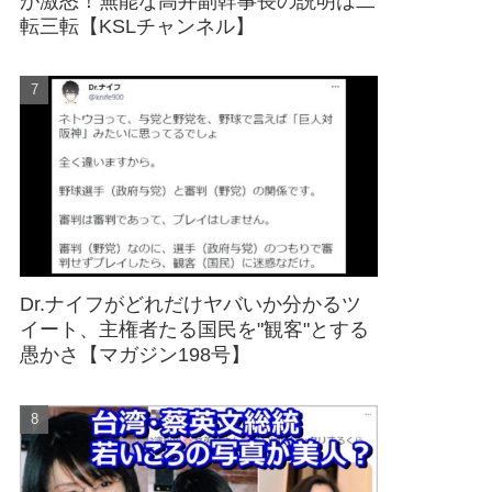
が激怒！無能な高井副幹事長の説明は二
転三転【KSLチャンネル】
Dr.ナイフがどれだけヤバいか分かるツ
イート、主権者たる国民を"観客"とする
愚かさ【マガジン198号】