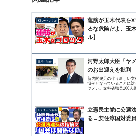
蓮舫が玉木代表をX
KSLチャンネル
るな危険だよ、玉木
ル】
河野太郎大臣「ヤ
政治・社会
のお出迎えを批判
新内閣発足の伴う新しい文
慣例となっていることに対
ヤメレ。文科省職員100人
立憲民主党に公選
KSLチャンネル
る→安住淳国対委