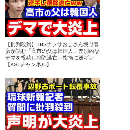
【批判殺到】TBSナフサおじさん境野春
彦が詰む「高市の父は韓国人」差別的な
デマを投稿し削除逃亡→指摘に逆ギレ
【KSLチャンネル】