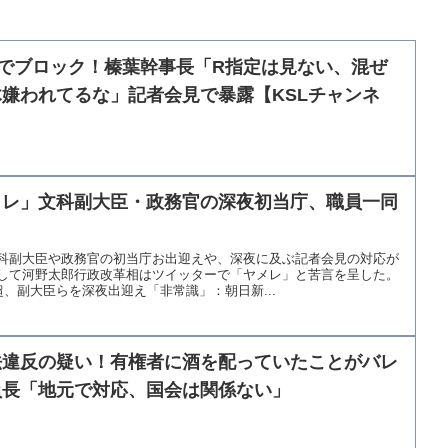
でブロック！榛葉幹事長「R指定は見ない、混ぜ
嫌われてるな」記者会見で暴露【KSLチャンネ
メレ」文科副大臣・政務官の深夜初当庁、職員一同
科副大臣や政務官の初当庁お出迎えや、深夜に及ぶ記者会見の対応が
して河野太郎行政改革相はツイッターで「ヤメレ」と苦言を呈した。
超、副大臣らを深夜出迎え「非常識」：朝日新...
法違反の疑い！有権者に酒を配っていたことがバレ
員長「地元で対応、国会は関係ない」