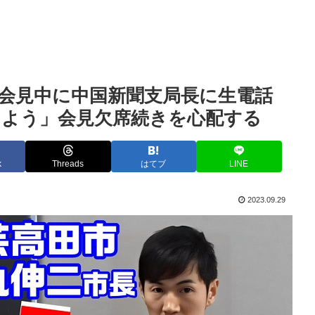
会見中に中国新聞支局長に生電話
しよう」会見欠席続きを心配する
k
Threads
はてブ
LINE
2023.09.29