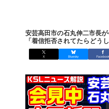
安芸高田市の石丸伸二市長が
「着信拒否されてたらどう
X
Bluesky
Faceboo