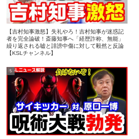
【吉村知事激怒】失礼やろ！吉村知事が迷惑記
者を完全論破！斎藤知事へ「経歴詐称、無能」
繰り返される嘘と誹謗中傷に対して毅然と反論
【KSLチャンネル】