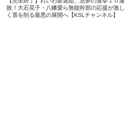
【完全終了】れいわ新選組、悪夢の選挙１０連
敗！大石晃子・八幡愛ら無能幹部の応援が激し
く票を削る最悪の展開へ【KSLチャンネル】