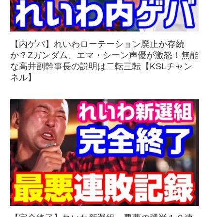
【内ゲバ】れいわローテーション廃止か存続
か？Zガンダム、エマ・シーン声優が激怒！無能
な高井副幹事長の説明は二転三転【KSLチャン
ネル】