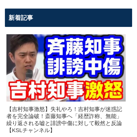
新着記事
【吉村知事激怒】失礼やろ！吉村知事が迷惑記
者を完全論破！斎藤知事へ「経歴詐称、無能」
繰り返される嘘と誹謗中傷に対して毅然と反論
【KSLチャンネル】