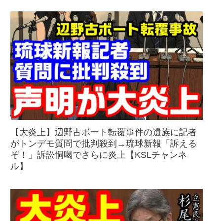
【大炎上】辺野古ボート転覆事件の遺族に記者
がトンデモ質問で批判殺到→琉球新報「訴える
ぞ！」訴訟恫喝でさらに炎上【KSLチャンネ
ル】