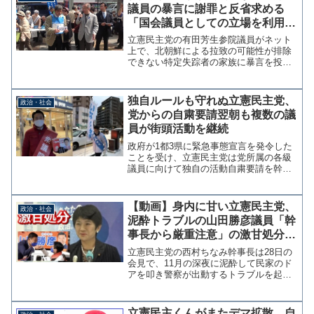
議員の暴言に謝罪と反省求める
「国会議員としての立場を利用し
た独善的な発想で、特定の家族へ
立憲民主党の有田芳生参院議員がネット
の嫌がらせをしている」
上で、北朝鮮による拉致の可能性が排除
できない特定失踪者の家族に暴言を投稿
し続けている問題で、特定失踪者家族会
の今井英輝会長は22日、家族・関係者向
け通信「ひびき」で、有田議員に謝罪と
独自ルールも守れぬ立憲民主党、
政治・社会
反省を求めるコメントを...
党からの自粛要請翌朝も複数の議
員が街頭活動を継続
政府が1都3県に緊急事態宣言を発令した
ことを受け、立憲民主党は党所属の各級
議員に向けて独自の活動自粛要請を幹事
長が通達した。通達は7日に出され、朝夕
の街頭演説を控え街宣車での流しやポス
ティング、ポスター掲示などを中心にす
【動画】身内に甘い立憲民主党、
政治・社会
るよう強く要請してい...
泥酔トラブルの山田勝彦議員「幹
事長から厳重注意」の激甘処分！
選挙区内で現金20万円は不問か？
立憲民主党の西村ちなみ幹事長は28日の
会見で、11月の深夜に泥酔して民家のド
アを叩き警察が出動するトラブルを起こ
した山田勝彦衆院議員（比例九州・長崎3
区）を、幹事長からの厳重注意としたこ
とを発表した。なんらリスクを伴わない
立憲民主くんがまたデマ拡散、自