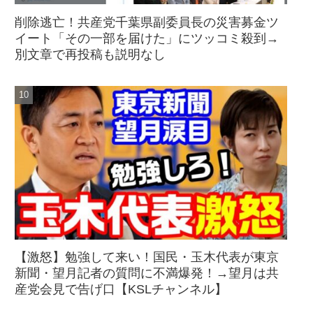
削除逃亡！共産党千葉県副委員長の災害募金ツ
イート「その一部を届けた」にツッコミ殺到→
別文章で再投稿も説明なし
【激怒】勉強して来い！国民・玉木代表が東京
新聞・望月記者の質問に不満爆発！→望月は共
産党会見で告げ口【KSLチャンネル】