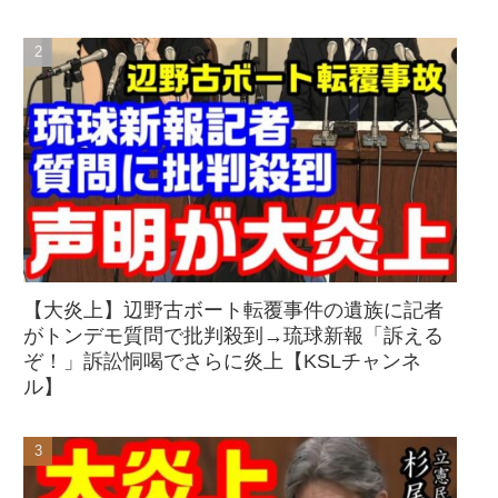
【大炎上】辺野古ボート転覆事件の遺族に記者
がトンデモ質問で批判殺到→琉球新報「訴える
ぞ！」訴訟恫喝でさらに炎上【KSLチャンネ
ル】