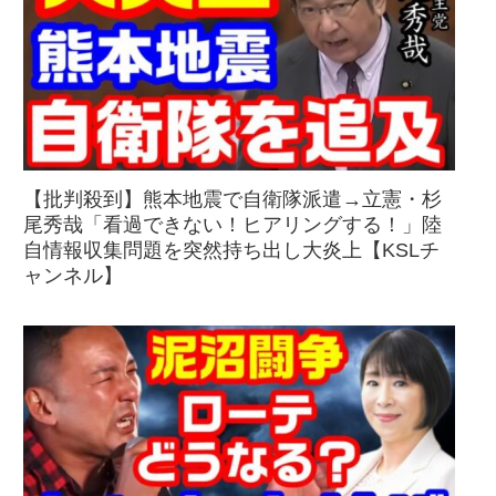
【批判殺到】熊本地震で自衛隊派遣→立憲・杉
尾秀哉「看過できない！ヒアリングする！」陸
自情報収集問題を突然持ち出し大炎上【KSLチ
ャンネル】