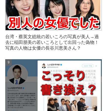
台湾・蔡英文総統の若いころの写真が美人→過
去に稲田朋美の若いころとして出回った偽物！
写真の人物は女優の長谷川恵美さん？