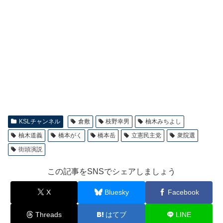
KSLチャンネル
倉敷
枝野幸男
柚木みちよし
柚木道義
橋本がく
橋本岳
立憲民主党
衆院選
街頭演説
この記事をSNSでシェアしましょう
X
Bluesky
Facebook
Threads
はてブ
LINE