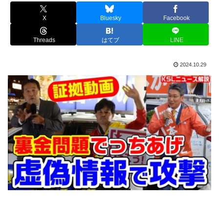
X
Bluesky
Facebook
Threads
はてブ
LINE
2024.10.29