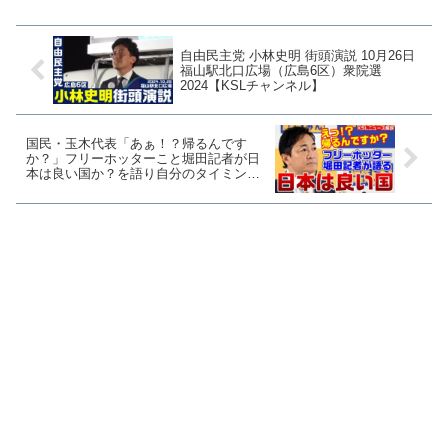
「風評や不安を煽る」...
自由民主党 小林史明 街頭演説 10月26日
福山駅北口広場（広島6区）衆院選
2024【KSLチャンネル】
国民・玉木代表「あぁ！？帰るんです
か？」フリーホッターこと堀田記者が日
本は良い国か？を語り自分のタイミング
で帰ろうとする【KSLチャンネル】