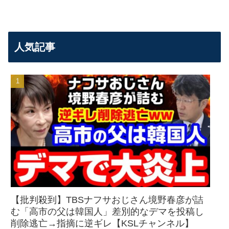
人気記事
【批判殺到】TBSナフサおじさん境野春彦が詰
む「高市の父は韓国人」差別的なデマを投稿し
削除逃亡→指摘に逆ギレ【KSLチャンネル】