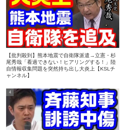
【批判殺到】熊本地震で自衛隊派遣→立憲・杉
尾秀哉「看過できない！ヒアリングする！」陸
自情報収集問題を突然持ち出し大炎上【KSLチ
ャンネル】