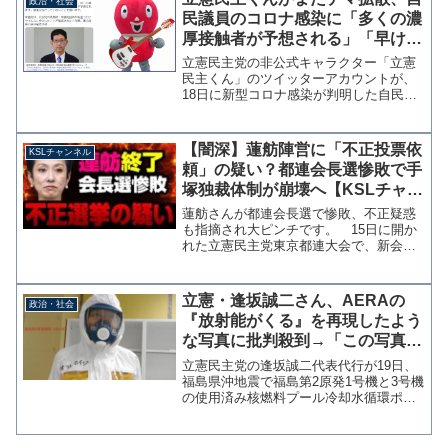
政治・社会
実質の不処分である...
民議員のコロナ感染に「多くの濃
厚接触者が予想される」「早けれ
ば選挙区に着いている」実際は濃
立憲民主党の非公式キャラクター「立憲
厚接触の定義に当てはまらず
民主くん」のツイッターアカウントが、
18日に新型コロナ感染が判明した自民党
の高鳥修一衆院議員について「自民党総
裁選、首班指名で多くの濃厚接触者が予
想されます」「自民党さん、高鳥議員と
【闇深】蓮舫陣営に「不正投票依
KSLチャンネル
濃厚接触の疑いのある議...
頼」の疑い？都連会長選惨敗で手
塚独裁体制が崩壊へ【KSLチャン
ネル】
蓮舫さんが都連会長選で惨敗、不正疑惑
も指摘され大ピンチです。 15日に開か
れた立憲民主党東京都連大会で、新会長
を決める投開票が行われ川名雄児・武蔵
野市議が蓮舫参議院議員に大差をつけて
勝利しました。開票結果は川名さん124
立憲・逢坂誠二さん、AERAの
政治・社会
票、蓮舫さん81票で...
『放射能がくる』を再現したよう
な写真に批判殺到→「この写真は
私にとっての戒め」さらに炎上が
立憲民主党の逢坂誠二代表代行が19日、
拡大
福島県沖地震で福島第2原発1号機と3号機
の使用済み核燃料プール冷却水循環ポン
プが停止したことに言及したツイッター
投稿に、防護服とマスク姿の写真をアッ
プしたことで炎上している。投稿には