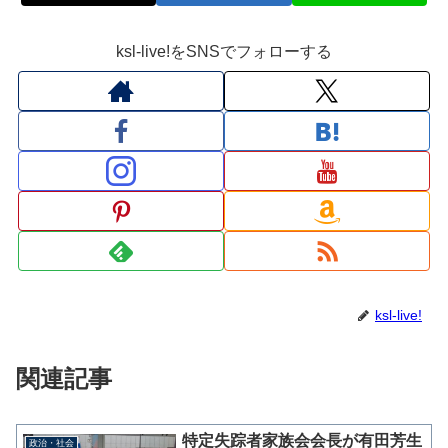
ksl-live!をSNSでフォローする
ksl-live!
関連記事
特定失踪者家族会会長が有田芳生
政治・社会