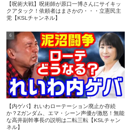
【呪術大戦】呪術師が原口一博さんにサイキッ
クアタック！依頼者はまさかの・・・立憲民主
党【KSLチャンネル】
【内ゲバ】れいわローテーション廃止か存続
か？Zガンダム、エマ・シーン声優が激怒！無能
な高井副幹事長の説明は二転三転【KSLチャン
ネル】