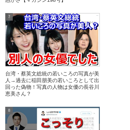
愚かさ【マガジン198号】
台湾・蔡英文総統の若いころの写真が美
人→過去に稲田朋美の若いころとして出
回った偽物！写真の人物は女優の長谷川
恵美さん？