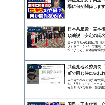
共産党が女子高生
KSLチャンネル
場に何か関係しま
日本共産党・宮本
政治・社会
頭演説 安定の氏
日本共産党が22日に市川
ク）をコーンバーで規制し
稿によると、宮本徹衆議院議
共産党地区委員長
政治・社会
町で同じ時に失わ
自民党の小泉進次郎衆院議
れ、8日もワイドショーは
介品川地区委員長（衆院東京
国民・玉木代表、
KSLチャンネル