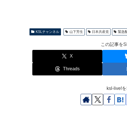
KSLチャンネル
山下芳生
日本共産党
緊急
この記事をS
X
Threads
ksl-li