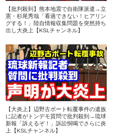
【批判殺到】熊本地震で自衛隊派遣→立
憲・杉尾秀哉「看過できない！ヒアリン
グする！」陸自情報収集問題を突然持ち
出し大炎上【KSLチャンネル】
【大炎上】辺野古ボート転覆事件の遺族
に記者がトンデモ質問で批判殺到→琉球
新報「訴えるぞ！」訴訟恫喝でさらに炎
上【KSLチャンネル】