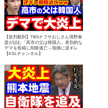
【批判殺到】TBSナフサおじさん境野春
彦が詰む「高市の父は韓国人」差別的な
デマを投稿し削除逃亡→指摘に逆ギレ
【KSLチャンネル】