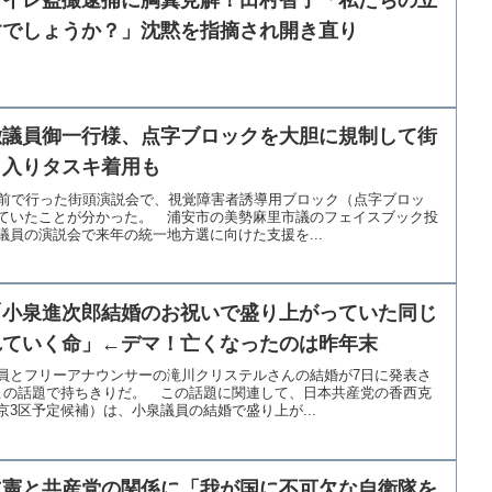
トイレ盗撮逮捕に胸糞見解！田村智子「私たちの立
すでしょうか？」沈黙を指摘され開き直り
徹議員御一行様、点字ブロックを大胆に規制して街
名入りタスキ着用も
駅前で行った街頭演説会で、視覚障害者誘導用ブロック（点字ブロッ
ていたことが分かった。 浦安市の美勢麻里市議のフェイスブック投
員の演説会で来年の統一地方選に向けた支援を...
「小泉進次郎結婚のお祝いで盛り上がっていた同じ
れていく命」←デマ！亡くなったのは昨年末
員とフリーアナウンサーの滝川クリステルさんの結婚が7日に発表さ
この話題で持ちきりだ。 この話題に関連して、日本共産党の香西克
3区予定候補）は、小泉議員の結婚で盛り上が...
立憲と共産党の関係に「我が国に不可欠な自衛隊を