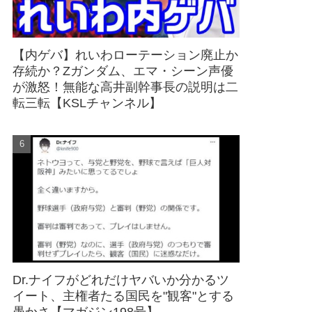
【内ゲバ】れいわローテーション廃止か
存続か？Zガンダム、エマ・シーン声優
が激怒！無能な高井副幹事長の説明は二
転三転【KSLチャンネル】
Dr.ナイフがどれだけヤバいか分かるツ
イート、主権者たる国民を"観客"とする