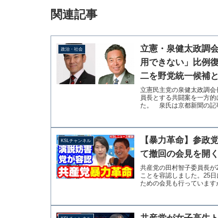
関連記事
立憲・泉健太政調
政治・社会
用できない」比例復
二を野党統一候補
立憲民主党の泉健太政調会
員長とする共闘案を一方的
た。 泉氏は京都新聞の記事
【暴力革命】参政
KSLチャンネル
て撤回の会見を開く
共産党の田村智子委員長が
ことを容認しました。25
ための会見も行っていますが