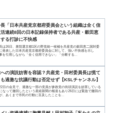
会長「日本共産党京都府委員会という組織は全く信
活連続8回の日本記録保持者である共産・穀田恵
とする打診に不快感
長は26日、衆院選京都1区の野党統一候補を共産党の穀田恵二国対委
に発表した日本共産党京都府委員会に対して、強い不快感を示し
を引用しながら「全く信用できない」「分断する...
党への演説妨害を容認？共産党・田村委員長は慌て
も過激な抗議行動は否定せず【KSLチャンネル】
22日の会見で、過激な一部の党員が参政党の街頭演説を妨害している
日になって撤回したという産経新聞の報道もあり26日には緊急で撤回の
、あくまで市民の行動に言及したことを...