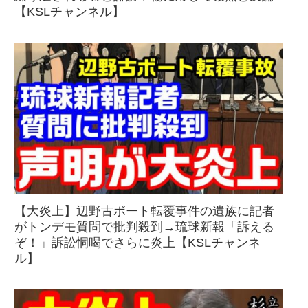
【KSLチャンネル】
【大炎上】辺野古ボート転覆事件の遺族に記者
がトンデモ質問で批判殺到→琉球新報「訴える
ぞ！」訴訟恫喝でさらに炎上【KSLチャンネ
ル】