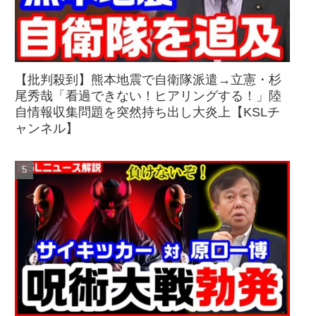
【批判殺到】熊本地震で自衛隊派遣→立憲・杉
尾秀哉「看過できない！ヒアリングする！」陸
自情報収集問題を突然持ち出し大炎上【KSLチ
ャンネル】