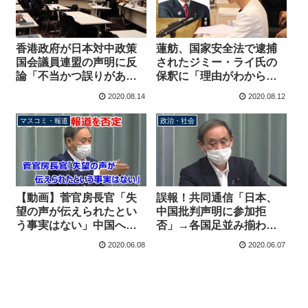
香港政府が日本対中政策
蓮舫、国家安全法で逮捕
国会議員連盟の声明に反
されたジミー・ライ氏の
論「不当かつ誤りがあ
保釈に「理由がわからな
る」「法を犯し者には制
い」→長島昭久「そもそ
2020.08.14
2020.08.12
裁をする」
も不当逮捕ですよ！」
マスコミ・報道
政治・社会
【動画】菅官房長官「失
誤報！共同通信「日本、
望の声が伝えられたとい
中国批判声明に参加拒
う事実はない」中国への
否」→各国足並み揃わず
共同批判声明巡る共同通
時期未定のため日本政府
2020.06.08
2020.06.07
信の報道を完全否定
は先行して発表、官房長
官「深く憂慮する」（動
画あり）