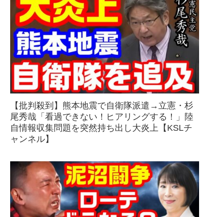
【批判殺到】熊本地震で自衛隊派遣→立憲・杉
尾秀哉「看過できない！ヒアリングする！」陸
自情報収集問題を突然持ち出し大炎上【KSLチ
ャンネル】