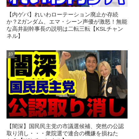
【内ゲバ】れいわローテーション廃止か存続
か？Zガンダム、エマ・シーン声優が激怒！無能
な高井副幹事長の説明は二転三転【KSLチャン
ネル】
【闇深】国民民主党の市議選候補、突然の公認
取り消し・・・衆院選で連合の機嫌を損ねた