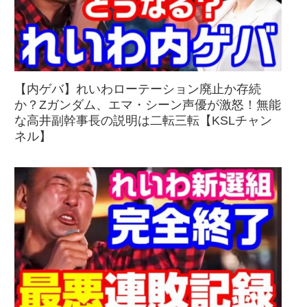
【内ゲバ】れいわローテーション廃止か存続
か？Zガンダム、エマ・シーン声優が激怒！無能
な高井副幹事長の説明は二転三転【KSLチャン
ネル】