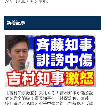
か？【KSLチャンネル】
新着記事
【吉村知事激怒】失礼やろ！吉村知事が迷惑記
者を完全論破！斎藤知事へ「経歴詐称、無能」
繰り返される嘘と誹謗中傷に対して毅然と反論