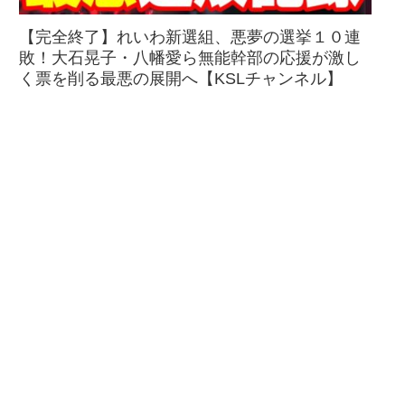
【完全終了】れいわ新選組、悪夢の選挙１０連
敗！大石晃子・八幡愛ら無能幹部の応援が激し
く票を削る最悪の展開へ【KSLチャンネル】