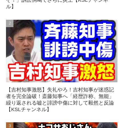
ぞ！」訴訟恫喝でさらに炎上【KSLチャンネ
ル】
【吉村知事激怒】失礼やろ！吉村知事が迷惑記
者を完全論破！斎藤知事へ「経歴詐称、無能」
繰り返される嘘と誹謗中傷に対して毅然と反論
【KSLチャンネル】