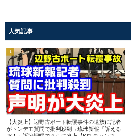
人気記事
【大炎上】辺野古ボート転覆事件の遺族に記者
がトンデモ質問で批判殺到→琉球新報「訴える