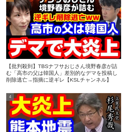
【批判殺到】TBSナフサおじさん境野春彦が詰
む「高市の父は韓国人」差別的なデマを投稿し
削除逃亡→指摘に逆ギレ【KSLチャンネル】