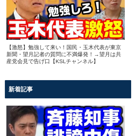
【激怒】勉強して来い！国民・玉木代表が東京
新聞・望月記者の質問に不満爆発！→望月は共
産党会見で告げ口【KSLチャンネル】
新着記事