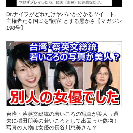
Dr.ナイフがどれだけヤバいか分かるツイート、
主権者たる国民を"観客"とする愚かさ【マガジン
198号】
台湾・蔡英文総統の若いころの写真が美人→過
去に稲田朋美の若いころとして出回った偽物！
写真の人物は女優の長谷川恵美さん？