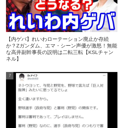
【内ゲバ】れいわローテーション廃止か存続
か？Zガンダム、エマ・シーン声優が激怒！無能
な高井副幹事長の説明は二転三転【KSLチャン
ネル】