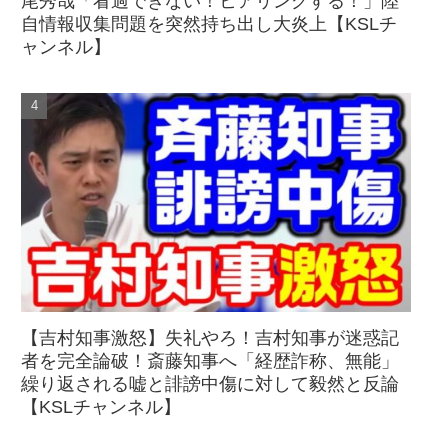
尾秀哉「看過できない！ヒアリングする！」陸
自情報収集問題を突然持ち出し大炎上【KSLチ
ャンネル】
【吉村知事激怒】失礼やろ！吉村知事が迷惑記
者を完全論破！斎藤知事へ「経歴詐称、無能」
繰り返される嘘と誹謗中傷に対して毅然と反論
【KSLチャンネル】