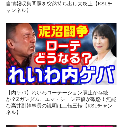
自情報収集問題を突然持ち出し大炎上【KSLチ
ャンネル】
【内ゲバ】れいわローテーション廃止か存続
か？Zガンダム、エマ・シーン声優が激怒！無能
な高井副幹事長の説明は二転三転【KSLチャン
ネル】