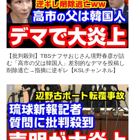
【批判殺到】TBSナフサおじさん境野春彦が詰
む「高市の父は韓国人」差別的なデマを投稿し
削除逃亡→指摘に逆ギレ【KSLチャンネル】