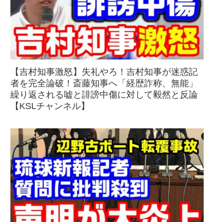
【吉村知事激怒】失礼やろ！吉村知事が迷惑記
者を完全論破！斎藤知事へ「経歴詐称、無能」
繰り返される嘘と誹謗中傷に対して毅然と反論
【KSLチャンネル】