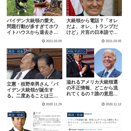
バイデン大統領の愛犬、
大統領から電話？「オレ
問題行動が多すぎてホワ
だよ、オレ、トランプだ
イトハウスから退去させ
けど」片言の日本語でト
られる
ランプ大統領を装い現金
2021.03.09
2021.03.05
90万円を詐取した男を逮
捕
政治・社会
KSLマガジン
溢れるアメリカ大統領選
立憲・枝野幸男さん「バ
の不正情報、どこから流
イデン大統領が誕生す
れてくるの？誰の意思
る。二度あることは三度
で？調べてみると・・・
ある」過去2回、米・民主
2020.11.29
2020.11.12
【マガジン62号】
党政権誕生の年に政権交
代が起きていることに賭
政治・社会
政治・社会
ける