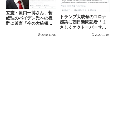
立憲・原口一博さん、菅
トランプ大統領のコロナ
総理のバイデン氏への祝
感染に朝日新聞記者「ま
辞に苦言「今の大統領は
さしくオクトーバーサプ
トランプ氏ですよ」→枝
ライズ！」無事炎上
野代表も祝辞を投稿
2020.11.08
2020.10.03