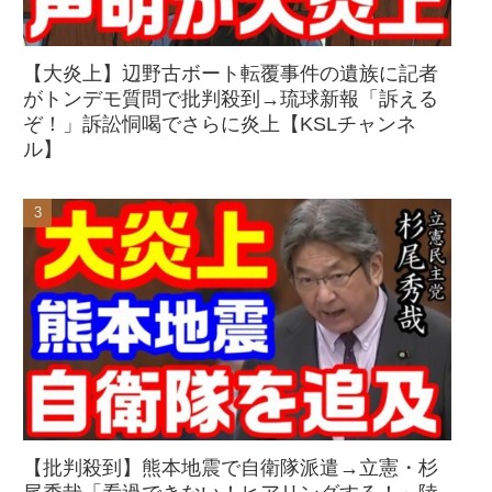
【大炎上】辺野古ボート転覆事件の遺族に記者
がトンデモ質問で批判殺到→琉球新報「訴える
ぞ！」訴訟恫喝でさらに炎上【KSLチャンネ
ル】
【批判殺到】熊本地震で自衛隊派遣→立憲・杉