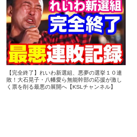
【完全終了】れいわ新選組、悪夢の選挙１０連
敗！大石晃子・八幡愛ら無能幹部の応援が激し
く票を削る最悪の展開へ【KSLチャンネル】