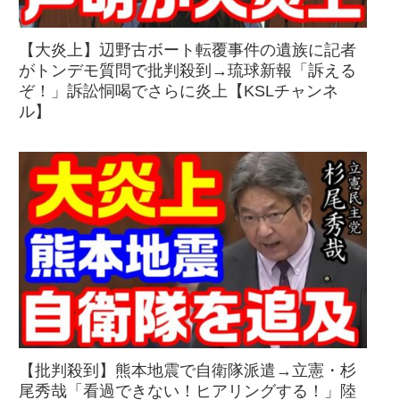
【大炎上】辺野古ボート転覆事件の遺族に記者
がトンデモ質問で批判殺到→琉球新報「訴える
ぞ！」訴訟恫喝でさらに炎上【KSLチャンネ
ル】
【批判殺到】熊本地震で自衛隊派遣→立憲・杉
尾秀哉「看過できない！ヒアリングする！」陸