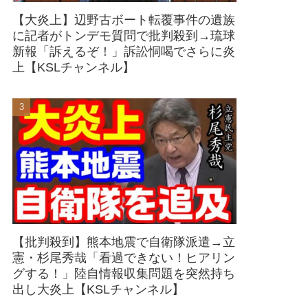
【大炎上】辺野古ボート転覆事件の遺族
に記者がトンデモ質問で批判殺到→琉球
新報「訴えるぞ！」訴訟恫喝でさらに炎
上【KSLチャンネル】
【批判殺到】熊本地震で自衛隊派遣→立
憲・杉尾秀哉「看過できない！ヒアリン
グする！」陸自情報収集問題を突然持ち
出し大炎上【KSLチャンネル】