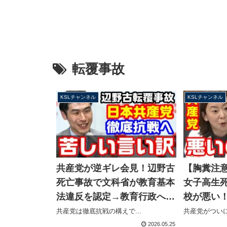
転覆事故
KSLチャンネル
KSLチャンネル
共産党が逆ギレ会見！辺野古
【胸糞注
死亡事故で文科省が教育基本
女子高生
法違反を認定→教育行政への
校が悪い
介入だと徹底抗戦の構えを見
は介入す
共産党は徹底抗戦の構えで...
共産党がついに
せる【KSLチャンネル】
がなぜか
2026.05.25