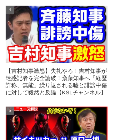
【吉村知事激怒】失礼やろ！吉村知事が
迷惑記者を完全論破！斎藤知事へ「経歴
詐称、無能」繰り返される嘘と誹謗中傷
に対して毅然と反論【KSLチャンネル】