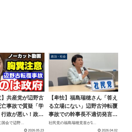
政治・社会
意】共産党が辺野古
【卑怯】福島瑞穂さん「答え
死亡事故で質疑「学
る立場にない」辺野古沖転覆
！行政が悪い！政府
事故での幹事長不適切発言に
るな！」吉良よし子
コメント拒否【KSL-Live!】
国会で辺野...
社民党の福島瑞穂党首が1...
偉そうに大臣を詰め
2026.05.23
2026.04.02