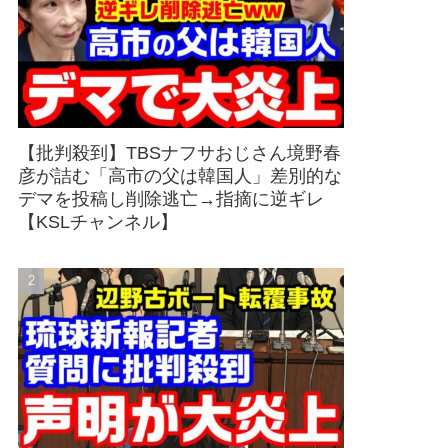
【批判殺到】TBSナフサおじさん境野春
彦が詰む「高市の父は韓国人」差別的な
デマを投稿し削除逃亡→指摘に逆ギレ
【KSLチャンネル】