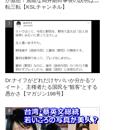
が激怒！無能な高井副幹事長の説明は二
転三転【KSLチャンネル】
Dr.ナイフがどれだけヤバいか分かるツ
イート、主権者たる国民を"観客"とする
愚かさ【マガジン198号】