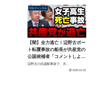
る【KSL
KSLチャンネル
【闇】全力逃亡！辺野古ボー
ト転覆事故の船長が共産党の
公認候補者「コメントしよう
がない」女子生徒死亡の責任
辺野古の抗議船事故で、共...
を認めず【KSLチャンネル】
2026.03.30