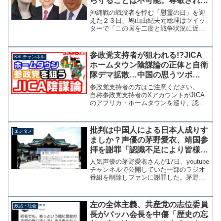
ら守ることは不可能。尊敬され信
頼される国になるしかない」辺野
沖縄戦の戦没者を悼む「慰霊の日」を迎
古移設の功労者がなんか言ってる
えた２３日、鳩山由紀夫元総理はツイッ
ターで「この国を二度と戦争状況に近づ
けてはならない」という不戦の誓いを投
稿した。その中で鳩山氏は「小さな島国
日本は軍事によって外国の軍事攻撃から
参政党支持者が狙われる!?JICA
KSLチャンネル
守ることは不可能である。...
ホームタウン陰謀論の正体と自衛
隊デマ拡散…中国の思うツボ
【KSLチャンネル】
参政党支持者の方はご注意ください。
自称参政党支持者のXアカウントがJICA
のアフリカ・ホームタウンを巡り、認定
された4つの自治体はすべて自衛隊駐屯地
の近くにあるという情報が拡散されてい
ます。中国と軍事訓練しているアフリカ
批判は中国人による日本人成りす
エンタメ
諸国が、有事の際に...
ましか？声優の茅野愛衣、靖国参
拝を謝罪「認識不足により皆様に
ご迷惑をお掛けした」
人気声優の茅野愛衣さんが17日、youtube
チャンネルで公開していた一部のラジオ
番組を削除しファンに謝罪した。茅野さ
んは11日のラジオン番組で靖国に参拝し
たことを報告し「まだ時間までもうちょ
っとあるので、のんびりしています。鳥
左の全体主義、共産党の志位委員
政治・社会
居をくぐって...
長がバッハ会長を中傷「歴史の忘