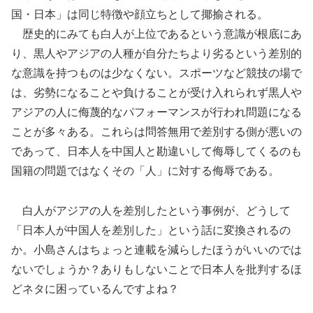
国・日本」は同じ特徴や顔立ちとして揶揄される。
歴史的にみても白人が上位であるという意識が根底にあ
り、黒人やアジアの人種が自分たちより劣るという差別的
な意識を持つものは少なくない。スポーツなど競技の場で
は、劣勢になることや負けることが受け入れられず黒人や
アジアの人に侮蔑的なパフォーマンスが行われ問題になる
ことが多々ある。これらは問答無用で差別する側が悪いの
であって、日本人を中国人と勘違いして侮辱してくるのも
国籍の問題ではなくその「人」に対する侮辱である。
白人がアジアの人を差別したという事例が、どうして
「日本人が中国人を差別した」という話に変換されるの
か。小島さんはちょっと連載を減らしたほうがいいのでは
ないでしょうか？ありもしないことで日本人を批判するほ
どネタに困っているんですよね？