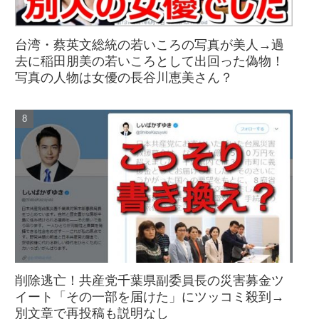
台湾・蔡英文総統の若いころの写真が美人→過
去に稲田朋美の若いころとして出回った偽物！
写真の人物は女優の長谷川恵美さん？
削除逃亡！共産党千葉県副委員長の災害募金ツ
イート「その一部を届けた」にツッコミ殺到→
別文章で再投稿も説明なし