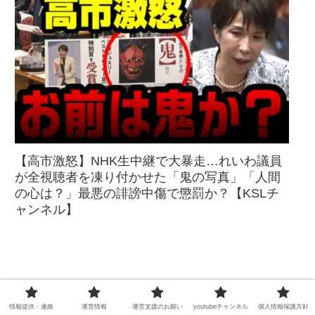
【高市激怒】NHK生中継で大暴走…れいわ議員
が全視聴者を凍り付かせた「鬼の写真」「人間
の心は？」最悪の誹謗中傷で懲罰か？【KSLチ
ャンネル】
情報提供・連絡
運営情報
運営支援のお願い
youtubeチャンネル
個人情報保護方針