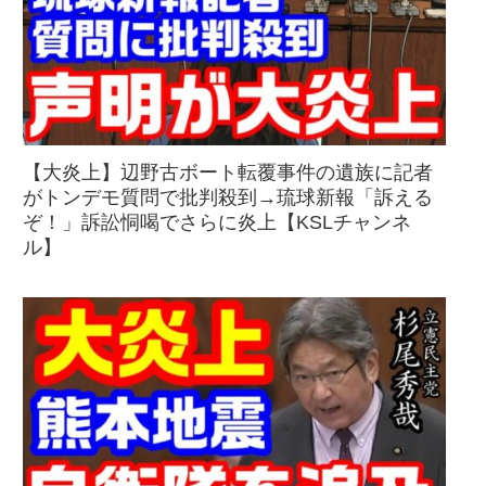
【大炎上】辺野古ボート転覆事件の遺族に記者
がトンデモ質問で批判殺到→琉球新報「訴える
ぞ！」訴訟恫喝でさらに炎上【KSLチャンネ
ル】