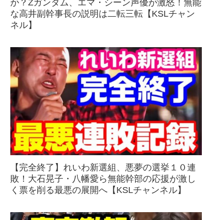
か？Zガンダム、エマ・シーン声優が激怒！無能
な高井副幹事長の説明は二転三転【KSLチャン
ネル】
【完全終了】れいわ新選組、悪夢の選挙１０連
敗！大石晃子・八幡愛ら無能幹部の応援が激し
く票を削る最悪の展開へ【KSLチャンネル】