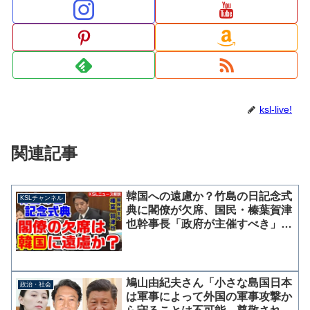
ksl-live!
関連記事
韓国への遠慮か？竹島の日記念式
KSLチャンネル
典に閣僚が欠席、国民・榛葉賀津
也幹事長「政府が主催すべき」外
務大臣と防衛大臣の見解を質す
鳩山由紀夫さん「小さな島国日本
政治・社会
は軍事によって外国の軍事攻撃か