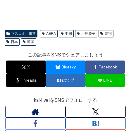
マスコミ・報道
AERA
中国
小島慶子
差別
日本
韓国
この記事をSNSでシェアしましょう
X
Bluesky
Facebook
Threads
はてブ
LINE
ksl-live!をSNSでフォローする