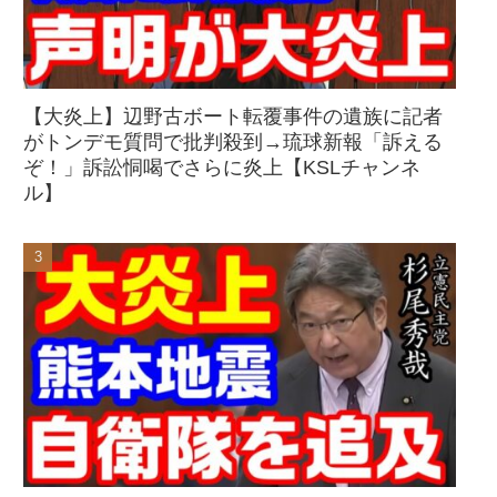
【大炎上】辺野古ボート転覆事件の遺族に記者
がトンデモ質問で批判殺到→琉球新報「訴える
ぞ！」訴訟恫喝でさらに炎上【KSLチャンネ
ル】