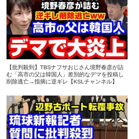
【批判殺到】TBSナフサおじさん境野春彦が詰
む「高市の父は韓国人」差別的なデマを投稿し
削除逃亡→指摘に逆ギレ【KSLチャンネル】