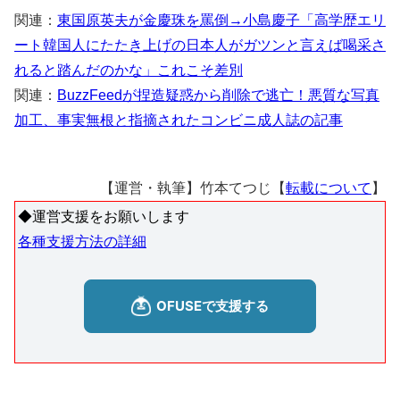
関連：
東国原英夫が金慶珠を罵倒→小島慶子「高学歴エリ
ート韓国人にたたき上げの日本人がガツンと言えば喝采さ
れると踏んだのかな」これこそ差別
関連：
BuzzFeedが捏造疑惑から削除で逃亡！悪質な写真
加工、事実無根と指摘されたコンビニ成人誌の記事
【運営・執筆】竹本てつじ【
転載について
】
◆運営支援をお願いします
各種支援方法の詳細