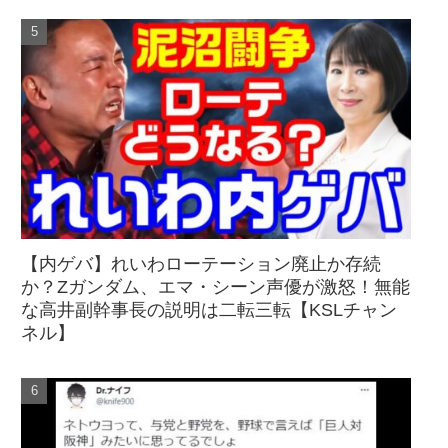
【内ゲバ】れいわローテーション廃止か存続
か？Zガンダム、エマ・シーン声優が激怒！無能
な高井副幹事長の説明は二転三転【KSLチャン
ネル】