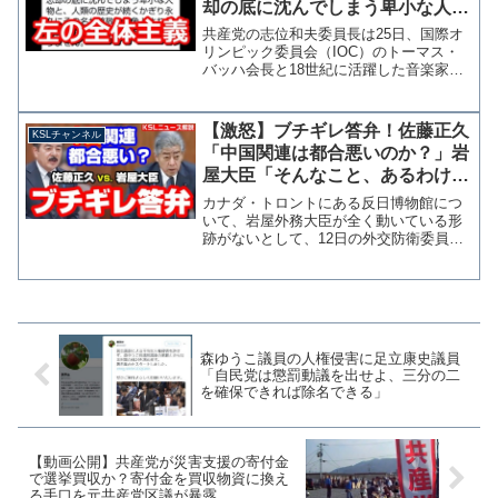
却の底に沈んでしまう卑小な人
物」→指摘受け削除、無かったこ
共産党の志位和夫委員長は25日、国際オ
とに
リンピック委員会（IOC）のトーマス・
バッハ会長と18世紀に活躍した音楽家で
あるヨハン・ゼバスティアン・バッハが
同名であることについて「同名でもあっ
という間に歴史の忘却の底に沈んでしま
【激怒】ブチギレ答弁！佐藤正久
KSLチャンネル
う卑小な人物と、人...
「中国関連は都合悪いのか？」岩
屋大臣「そんなこと、あるわけな
い！」反日博物館めぐりバトル
カナダ・トロントにある反日博物館につ
【KSLチャンネル】
いて、岩屋外務大臣が全く動いている形
跡がないとして、12日の外交防衛委員会
で自民党の佐藤正久議員が「中国に関す
る申し入れは都合が悪い事でもあるの
か」質問したことに、岩屋大臣は不快感
を露わにしています。 岩...
森ゆうこ議員の人権侵害に足立康史議員
「自民党は懲罰動議を出せよ、三分の二
を確保できれば除名できる」
【動画公開】共産党が災害支援の寄付金
で選挙買収か？寄付金を買収物資に換え
る手口を元共産党区議が暴露