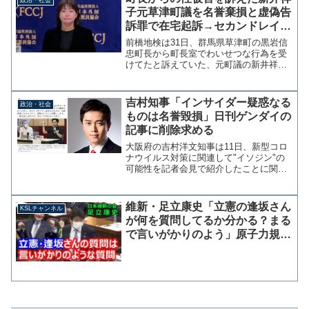
史議員が時間配分につい...
子元草津町議を名誉棄損と虚偽告
訴罪で在宅起訴→セカンドレイプ
の町と中傷した人たちはいまどこ
前橋地検は31日、群馬県草津町の黒岩信
へ？
忠町長から町長室でわいせつな行為を受
けてたと訴えていた、元町議の新井祥子
氏を名誉毀損と虚偽告訴の罪で在宅起訴
した。わいせつ被害告訴は虚偽 元草津
町議を在宅起訴―前橋地検：時事ドット
吉村知事「インサイダー疑惑なる
政治・社会
コム 起訴状によると、...
ものは名誉毀損」日刊ゲンダイの
記事に削除求める
大阪府の吉村洋文知事は11日、新型コロ
ナウイルス対策に関連して"イソジン"の
可能性を記者会見で紹介したことに関し
て「インサイダー疑惑浮上」と記事にし
ている日刊ゲンダイに対して「名誉棄損
になります」と指摘し削除を求めた。テ
維新・足立康史「立憲の逢坂さん
KSLチャンネル
リー氏が否定、チャー...
が何を質問してるか分かる？まる
で言いがかりのよう」原子力規制
委員会・山中委員長への態度に苦
言