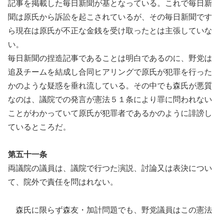
記事を掲載した毎日新聞が基となっている。これで毎日新
聞は原氏から訴訟を起こされているが、その毎日新聞です
ら現在は原氏が不正な金銭を受け取ったとは主張していな
い。
毎日新聞の捏造記事であることは明白であるのに、野党は
追及チームを結成し合同ヒアリングで原氏が犯罪を行った
かのような疑惑を垂れ流している。その中でも森氏が悪質
なのは、議院での発言が憲法５１条により罪に問われない
ことがわかっていて原氏が犯罪者であるかのように誹謗し
ているところだ。
第五十一条
両議院の議員は、議院で行つた演説、討論又は表決につい
て、院外で責任を問はれない。
森氏に限らず森友・加計問題でも、野党議員はこの憲法