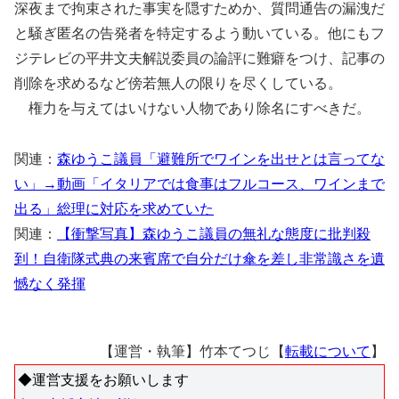
深夜まで拘束された事実を隠すためか、質問通告の漏洩だ
と騒ぎ匿名の告発者を特定するよう動いている。他にもフ
ジテレビの平井文夫解説委員の論評に難癖をつけ、記事の
削除を求めるなど傍若無人の限りを尽くしている。
権力を与えてはいけない人物であり除名にすべきだ。
関連：
森ゆうこ議員「避難所でワインを出せとは言ってな
い」→動画「イタリアでは食事はフルコース、ワインまで
出る」総理に対応を求めていた
関連：
【衝撃写真】森ゆうこ議員の無礼な態度に批判殺
到！自衛隊式典の来賓席で自分だけ傘を差し非常識さを遺
憾なく発揮
【運営・執筆】竹本てつじ【
転載について
】
◆運営支援をお願いします