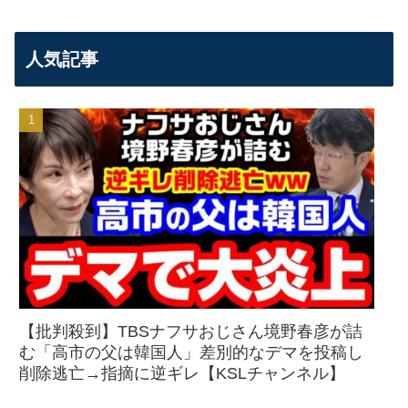
人気記事
【批判殺到】TBSナフサおじさん境野春彦が詰
む「高市の父は韓国人」差別的なデマを投稿し
削除逃亡→指摘に逆ギレ【KSLチャンネル】