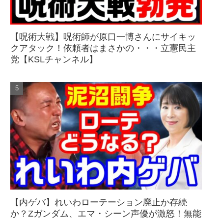
【呪術大戦】呪術師が原口一博さんにサイキッ
クアタック！依頼者はまさかの・・・立憲民主
党【KSLチャンネル】
【内ゲバ】れいわローテーション廃止か存続
か？Zガンダム、エマ・シーン声優が激怒！無能