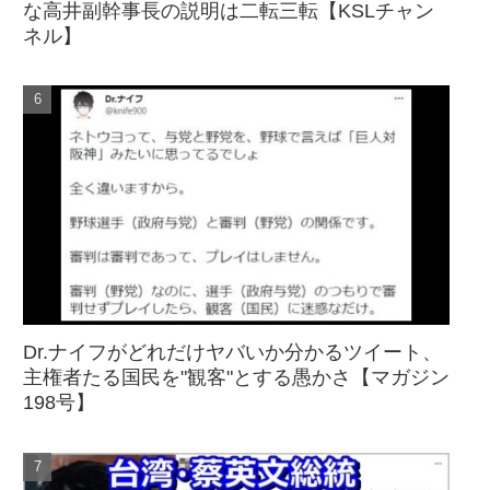
な高井副幹事長の説明は二転三転【KSLチャン
ネル】
Dr.ナイフがどれだけヤバいか分かるツイート、
主権者たる国民を"観客"とする愚かさ【マガジン
198号】