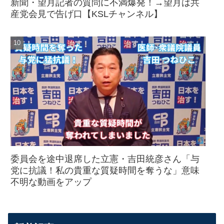
新聞・望月記者の質問に不満爆発！→望月は共
産党会見で告げ口【KSLチャンネル】
委員会を途中退席した立憲・吉田統彦さん「与
党に抗議！私の貴重な質疑時間を奪うな」意味
不明な動画をアップ