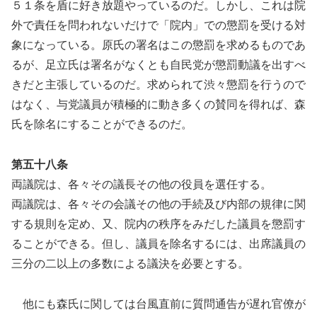
５１条を盾に好き放題やっているのだ。しかし、これは院
外で責任を問われないだけで「院内」での懲罰を受ける対
象になっている。原氏の署名はこの懲罰を求めるものであ
るが、足立氏は署名がなくとも自民党が懲罰動議を出すべ
きだと主張しているのだ。求められて渋々懲罰を行うので
はなく、与党議員が積極的に動き多くの賛同を得れば、森
氏を除名にすることができるのだ。
第五十八条
両議院は、各々その議長その他の役員を選任する。
両議院は、各々その会議その他の手続及び内部の規律に関
する規則を定め、又、院内の秩序をみだした議員を懲罰す
ることができる。但し、議員を除名するには、出席議員の
三分の二以上の多数による議決を必要とする。
他にも森氏に関しては台風直前に質問通告が遅れ官僚が