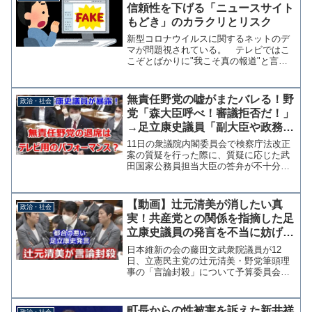
信頼性を下げる「ニュースサイト
もどき」のカラクリとリスク
新型コロナウイルスに関するネットのデ
マが問題視されている。 テレビではこ
こぞとばかりに"我こそ真の報道"と言わ
んばかりにネット情報やＳＮＳへの批判
を強めているが、当のネット側は懲りず
に真偽不明の情報を流し続けている。主
無責任野党の嘘がまたバレる！野
政治・社会
にデマ情報を拡散してい...
党「森大臣呼べ！審議拒否だ！」
→足立康史議員「副大臣や政務官
に通告せず、呼ばなかったのは野
11日の衆議院内閣委員会で検察庁法改正
党なのに」
案の質疑を行った際に、質疑に応じた武
田国家公務員担当大臣の答弁が不十分だ
として退席。野党共同会派と共産党の審
議拒否により散会となっていた。野党は
森法務大臣の出席を求めていたとい
【動画】辻元清美が消したい真
政治・社会
う。 残余の質疑は15日に...
実！共産党との関係を指摘した足
立康史議員の発言を不当に妨げ議
事録からの削除を要求
日本維新の会の藤田文武衆院議員が12
日、立憲民主党の辻元清美・野党筆頭理
事の「言論封殺」について予算委員会理
事会に対して抗議するとともに立憲民主
党と辻元清美・野党筆頭理事に説明を求
めた。 5日の予算委員会で維新の足立康
町長からの性被害を訴えた新井祥
政治・社会