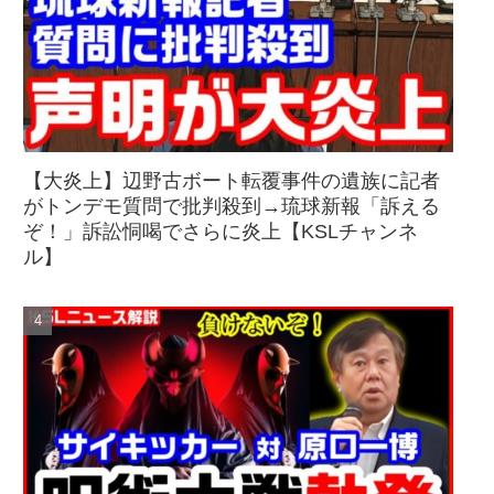
【大炎上】辺野古ボート転覆事件の遺族に記者
がトンデモ質問で批判殺到→琉球新報「訴える
ぞ！」訴訟恫喝でさらに炎上【KSLチャンネ
ル】