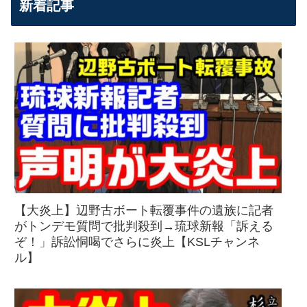
新着記事
【大炎上】辺野古ボート転覆事件の遺族に記者
がトンデモ質問で批判殺到→琉球新報「訴える
ぞ！」訴訟恫喝でさらに炎上【KSLチャンネ
ル】