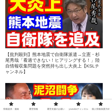
【批判殺到】熊本地震で自衛隊派遣→立憲・杉
尾秀哉「看過できない！ヒアリングする！」陸
自情報収集問題を突然持ち出し大炎上【KSLチ
ャンネル】
情報提供・連絡
運営情報
運営支援のお願い
youtubeチャンネル
個人情報保護方針