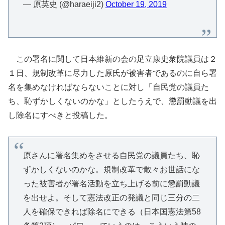
— 原英史 (@haraeiji2)
October 19, 2019
この署名に関して日本維新の会の足立康史衆院議員は２
１日、規制改革に尽力した原氏が被害者であるのに自ら署
名を集めなければならないことに対し「自民党の議員た
ち、恥ずかしくないのかな」としたうえで、懲罰動議を出
し除名にすべきと投稿した。
原さんに署名集めをさせる自民党の議員たち、恥
ずかしくないのかな。規制改革で散々お世話にな
った被害者が署名活動を立ち上げる前に懲罰動議
を出せよ。そして憲法改正の発議と同じ三分の二
人を確保できれば除名にできる（日本国憲法第58