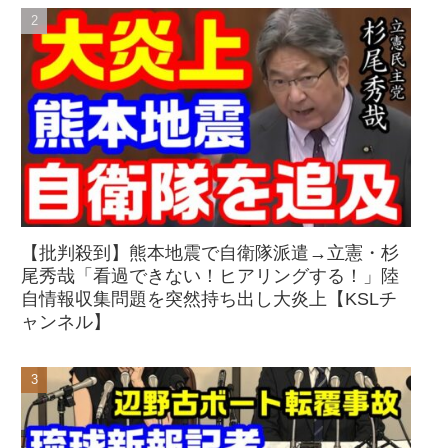
【批判殺到】熊本地震で自衛隊派遣→立憲・杉
尾秀哉「看過できない！ヒアリングする！」陸
自情報収集問題を突然持ち出し大炎上【KSLチ
ャンネル】