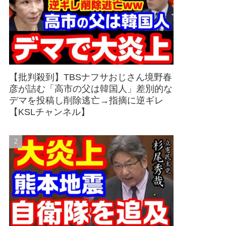
【批判殺到】TBSナフサおじさん境野春
彦が詰む「高市の父は韓国人」差別的な
デマを投稿し削除逃亡→指摘に逆ギレ
【KSLチャンネル】