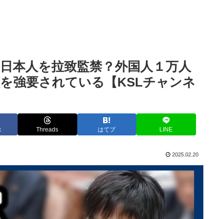
日本人を拉致監禁？外国人１万人
を強要されている【KSLチャンネ
k
Threads
はてブ
LINE
2025.02.20