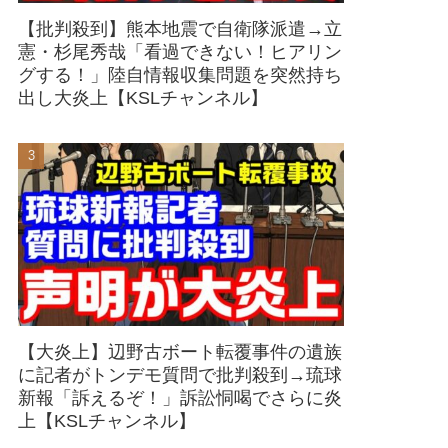
【批判殺到】熊本地震で自衛隊派遣→立
憲・杉尾秀哉「看過できない！ヒアリン
グする！」陸自情報収集問題を突然持ち
出し大炎上【KSLチャンネル】
【大炎上】辺野古ボート転覆事件の遺族
に記者がトンデモ質問で批判殺到→琉球
新報「訴えるぞ！」訴訟恫喝でさらに炎
上【KSLチャンネル】