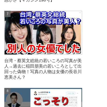
愚かさ【マガジン198号】
台湾・蔡英文総統の若いころの写真が美
人→過去に稲田朋美の若いころとして出
回った偽物！写真の人物は女優の長谷川
恵美さん？