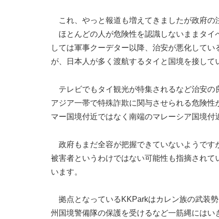
これ、やっと報道も増えてきましたが政府の
ほとんどの人が危険性を認識しないままタイへ
しては軍事クーデター以降、治安が悪化してい
が、日本人が多く渡航するタイと国境を接して
テレビでもタイ観光が特集されるなど治安の良
アジア一帯で特殊詐欺に関与させられる危険性
マー国境付近ではなく南端のマレーシア国境付
政府もまだ全容が把握できていないようですが
被害者というわけではない可能性も指摘されて
います。
拠点となっているKKParkはカレン族の武装
州国境警備隊の保護を受けるなど一筋縄にはい