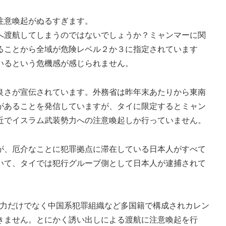
注意喚起がぬるすぎます。
渡航してしまうのではないでしょうか？ミャンマーに関
ることから全域が危険レベル２か３に指定されています
いるという危機感が感じられません。
さが宣伝されています。外務省は昨年末あたりから東南
があることを発信していますが、タイに限定するとミャン
近でイスラム武装勢力への注意喚起しか行っていません。
、厄介なことに犯罪拠点に滞在している日本人がすべて
いて、タイでは犯行グループ側として日本人が逮捕されて
勢力だけでなく中国系犯罪組織など多国籍で構成されカレン
きません。とにかく誘い出しによる渡航に注意喚起を行