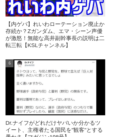
【内ゲバ】れいわローテーション廃止か
存続か？Zガンダム、エマ・シーン声優
が激怒！無能な高井副幹事長の説明は二
転三転【KSLチャンネル】
Dr.ナイフがどれだけヤバいか分かるツ
イート、主権者たる国民を"観客"とする