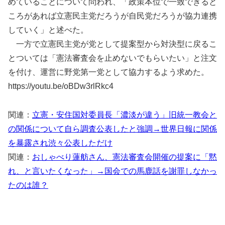
めていることについて問われ、「政策本位で一致できると
ころがあれば立憲民主党だろうが自民党だろうが協力連携
していく」と述べた。
一方で立憲民主党が党として提案型から対決型に戻るこ
とついては「憲法審査会を止めないでもらいたい」と注文
を付け、運営に野党第一党として協力するよう求めた。
https://youtu.be/oBDw3rlRkc4
関連：
立憲・安住国対委員長「濃淡が違う」旧統一教会と
の関係について自ら調査公表したと強調→世界日報に関係
を暴露され渋々公表しただけ
関連：
おしゃべり蓮舫さん、憲法審査会開催の提案に「黙
れ、と言いたくなった」→国会での馬鹿話を謝罪しなかっ
たのは誰？