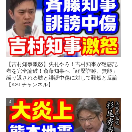
【吉村知事激怒】失礼やろ！吉村知事が迷惑記
者を完全論破！斎藤知事へ「経歴詐称、無能」
繰り返される嘘と誹謗中傷に対して毅然と反論
【KSLチャンネル】