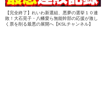
【完全終了】れいわ新選組、悪夢の選挙１０連
敗！大石晃子・八幡愛ら無能幹部の応援が激し
く票を削る最悪の展開へ【KSLチャンネル】