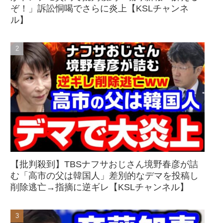
ぞ！」訴訟恫喝でさらに炎上【KSLチャンネ
ル】
【批判殺到】TBSナフサおじさん境野春彦が詰
む「高市の父は韓国人」差別的なデマを投稿し
削除逃亡→指摘に逆ギレ【KSLチャンネル】