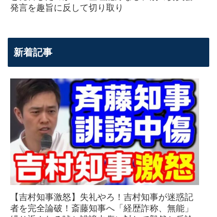
発言を趣旨に反して切り取り
新着記事
【吉村知事激怒】失礼やろ！吉村知事が迷惑記
者を完全論破！斎藤知事へ「経歴詐称、無能」