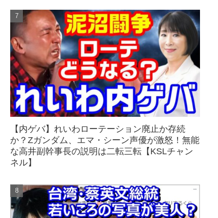
【内ゲバ】れいわローテーション廃止か存続
か？Zガンダム、エマ・シーン声優が激怒！無能
な高井副幹事長の説明は二転三転【KSLチャン
ネル】