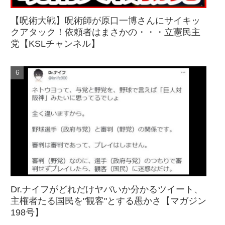
【呪術大戦】呪術師が原口一博さんにサイキッ
クアタック！依頼者はまさかの・・・立憲民主
党【KSLチャンネル】
Dr.ナイフがどれだけヤバいか分かるツイート、
主権者たる国民を"観客"とする愚かさ【マガジン
198号】