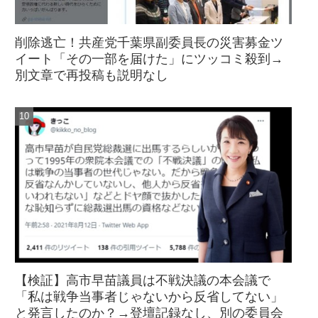
削除逃亡！共産党千葉県副委員長の災害募金ツ
イート「その一部を届けた」にツッコミ殺到→
別文章で再投稿も説明なし
【検証】高市早苗議員は不戦決議の本会議で
「私は戦争当事者じゃないから反省してない」
と発言したのか？→登壇記録なし、別の委員会