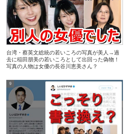
台湾・蔡英文総統の若いころの写真が美人→過
去に稲田朋美の若いころとして出回った偽物！
写真の人物は女優の長谷川恵美さん？