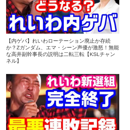
【内ゲバ】れいわローテーション廃止か存続
か？Zガンダム、エマ・シーン声優が激怒！無能
な高井副幹事長の説明は二転三転【KSLチャン
ネル】