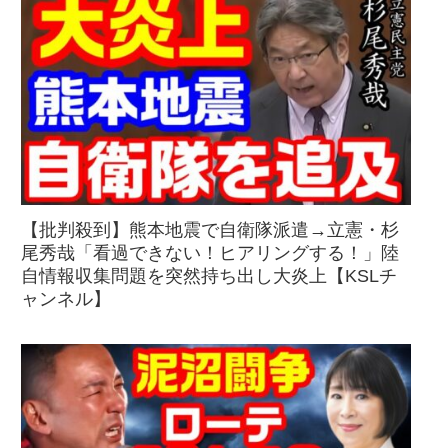
【批判殺到】熊本地震で自衛隊派遣→立憲・杉
尾秀哉「看過できない！ヒアリングする！」陸
自情報収集問題を突然持ち出し大炎上【KSLチ
ャンネル】