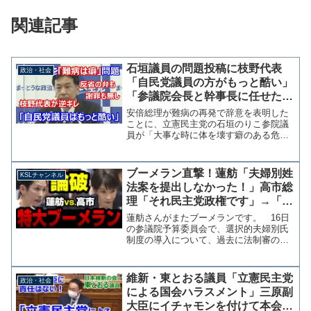
関連記事
石垣議員の問題投稿に枝野代表
政治・社会
「自民党議員の方がもっと酷い」
「参議院会長と幹事長に任せた」
記者の質問から逃げる
安倍総理が難病の再発で辞意を表明した
ことに、立憲民主党の石垣のりこ参院議
員が「大事な時に体を壊す癖のある危機
管理能力のない人物」とツイッターに投
稿した問題で、同党の枝野幸男代表は31
日の定例会見で「自民党にも同じことを
ブーメラン直撃！蓮舫「夫婦別姓
KSLチャンネル
言って」「自民党の方が...
法案を提出しなかった！」高市総
理「それ民主党政権です」→「い
や、私はね…」顔面蒼白に【KSL
蓮舫さんがまたブーメランです。 16日
チャンネル】
の参議院予算委員会で、選択的夫婦別氏
制度の導入について、過去に法制審の答
申を受け、法務省が改正法案を準備しな
がら法案提出に至らなかったことについ
て平口法務大臣を追及しましたが、その
維新・東とおる議員「立憲民主党
政治・社会
後に答弁に立った高市総...
による国会ハラスメント」三原副
大臣にイチャモンを付けて本会議