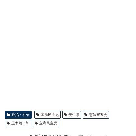
政治・社会
国民民主党
安住淳
憲法審査会
玉木雄一郎
立憲民主党