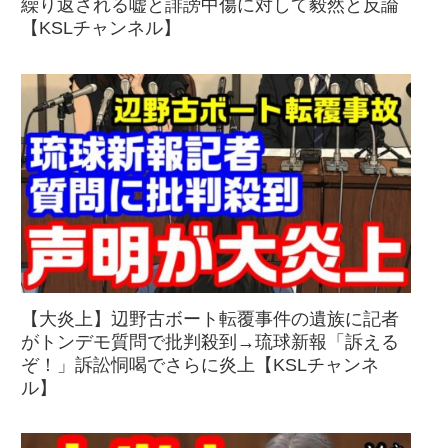
繰り返される嘘と誹謗中傷に対して毅然と反論
【KSLチャンネル】
【大炎上】辺野古ボート転覆事件の遺族に記者
がトンデモ質問で批判殺到→琉球新報「訴える
ぞ！」訴訟恫喝でさらに炎上【KSLチャンネ
ル】