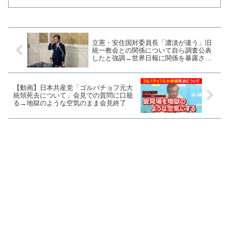
立憲・安住国対委員長「濃淡が違う」旧
統一教会との関係について自ら調査公表
したと強調→世界日報に関係を暴露され
渋々公表しただけ
【動画】日本共産党「ゴルバチョフ元大
統領死去について」会見での質問に口籠
る→地獄のような空気のまま会見終了