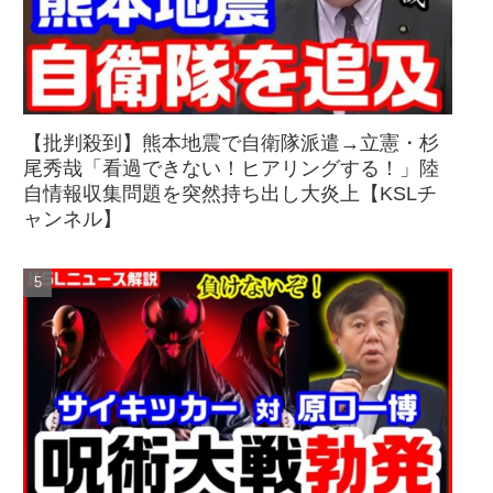
【批判殺到】熊本地震で自衛隊派遣→立憲・杉
尾秀哉「看過できない！ヒアリングする！」陸
自情報収集問題を突然持ち出し大炎上【KSLチ
ャンネル】