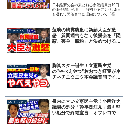
を遅らせた立憲を痛烈批判
日本維新の会の東とおる参院議員は19日
の本会議に登壇し、当初の予定よりも5日
も遅れて開催された理由について「委員
会を公務で離席した三原副大臣の責任で
はない」「立憲民主党による国会ハラス
メント」と、理由を付けては審議拒否を
蓮舫の胸糞態度に新藤大臣が激
KSLチャンネル
する維新以外の野党を...
怒！質問通告もなく後援会を「隠
蔽、裏金、脱税」と決めつける質
問繰り返す
胸糞スター誕生！立憲民主党
KSLチャンネル
の”やべえやつ”おおつき紅葉がネ
チネチニタニタ本会議質問でイキ
リ散らす
身内に甘い立憲民主党！小西洋之
KSLチャンネル
議員の処分「幹事長注意」最も軽
い処分で終結宣言 オフレコでな
く、メディアへの発言は不適切と
認定