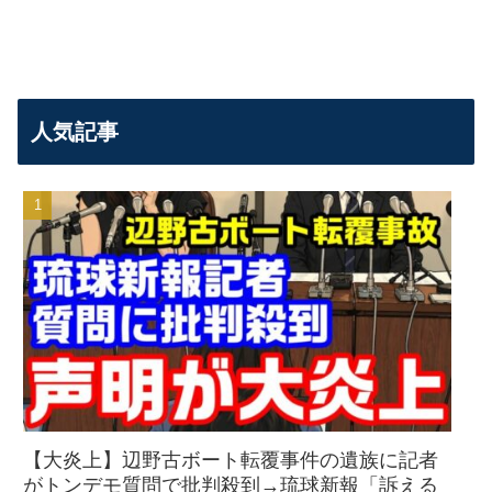
人気記事
【大炎上】辺野古ボート転覆事件の遺族に記者
がトンデモ質問で批判殺到→琉球新報「訴える