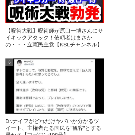
【呪術大戦】呪術師が原口一博さんにサ
イキックアタック！依頼者はまさか
の・・・立憲民主党【KSLチャンネル】
Dr.ナイフがどれだけヤバいか分かるツ
イート、主権者たる国民を"観客"とする