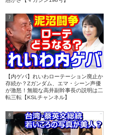
愚かさ【マガジン198号】
【内ゲバ】れいわローテーション廃止か
存続か？Zガンダム、エマ・シーン声優
が激怒！無能な高井副幹事長の説明は二
転三転【KSLチャンネル】