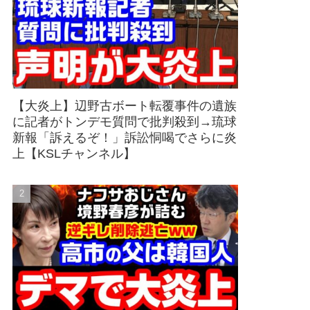
【大炎上】辺野古ボート転覆事件の遺族
に記者がトンデモ質問で批判殺到→琉球
新報「訴えるぞ！」訴訟恫喝でさらに炎
上【KSLチャンネル】