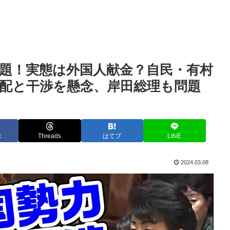
題！実態は外国人献金？自民・有村
配と干渉を懸念、岸田総理も問題
k
Threads
はてブ
LINE
2024.03.08