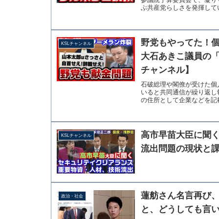
ぶ共産党らしさを発揮してい
野党もやってた！
KSLチャンネル
大石あきこ議員の「
チャンネル】
石破総理や閣僚が受けた個
いると共同通信が繰り返し
の住所として企業などを記載
高市早苗大臣に聞く
KSLチャンネル
流出問題の現状と
蓮舫さん名言再び
政治・社会
と、どうしても言