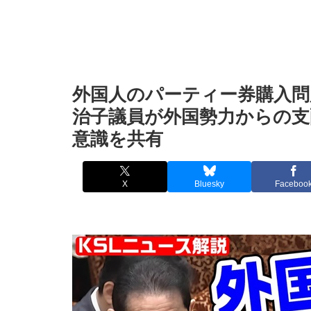
外国人のパーティー券購入問
治子議員が外国勢力からの支
意識を共有
X
Bluesky
Faceboo