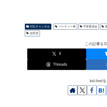
KSLチャンネル
パーティー券
予算委員会
自民党
この記事をS
X
Threads
ksl-li