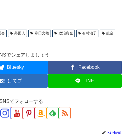
国会
外国人
岸田文雄
政治資金
有村治子
献金
NSでシェアしましょう
Bluesky
Facebook
はてブ
LINE
ve!をSNSでフォローする
ksl-live!