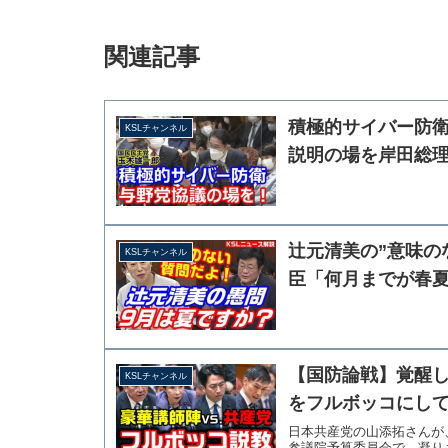
関連記事
積極的サイバー防
KSLチャンネル
説明の場を岸田総
辻元清美の”意味の
KSLチャンネル
臣「何月までが春
【国防論戦】覚醒
KSLチャンネル
をフルボッコにして
日本共産党の山添拓さんが
参議院予算委員会で、凝り