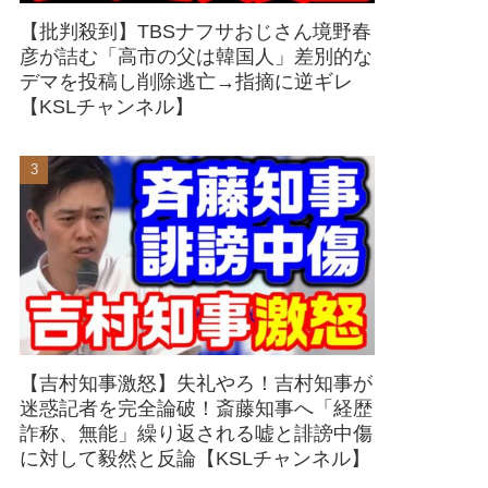
【批判殺到】TBSナフサおじさん境野春
彦が詰む「高市の父は韓国人」差別的な
デマを投稿し削除逃亡→指摘に逆ギレ
【KSLチャンネル】
【吉村知事激怒】失礼やろ！吉村知事が
迷惑記者を完全論破！斎藤知事へ「経歴
詐称、無能」繰り返される嘘と誹謗中傷
に対して毅然と反論【KSLチャンネル】