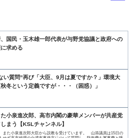
衛、国民・玉木雄一郎代表が与野党協議と政府への
理に求める
ない質問”再び「大臣、9月は夏ですか？」環境大
夏秋冬という定義ですが・・・（困惑）」
した小泉進次郎、高市内閣の豪華メンバーが共産党
しまう【KSLチャンネル】
、また小泉進次郎大臣から説教を受けています。 山添議員は15日の
もせず高市総理の台湾有事発言について質問し、防衛費を軍事費と呼