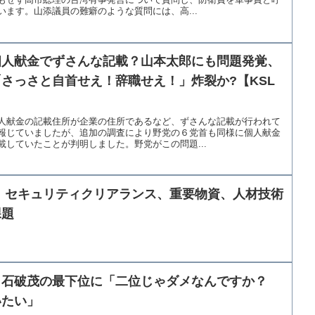
ます。山添議員の難癖のような質問には、高...
個人献金でずさんな記載？山本太郎にも問題発覚、
さっさと自首せえ！辞職せえ！」炸裂か?【KSL
人献金の記載住所が企業の住所であるなど、ずさんな記載が行われて
報じていましたが、追加の調査により野党の６党首も同様に個人献金
していたことが判明しました。野党がこの問題...
 セキュリティクリアランス、重要物資、人材技術
課題
、石破茂の最下位に「二位じゃダメなんですか？
いたい」