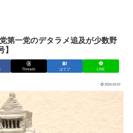
党第一党のデタラメ追及が少数野
号】
k
Threads
はてブ
LINE
2024.03.07