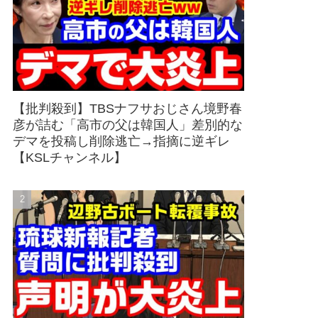
【批判殺到】TBSナフサおじさん境野春
彦が詰む「高市の父は韓国人」差別的な
デマを投稿し削除逃亡→指摘に逆ギレ
【KSLチャンネル】