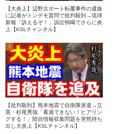
【大炎上】辺野古ボート転覆事件の遺族
に記者がトンデモ質問で批判殺到→琉球
新報「訴えるぞ！」訴訟恫喝でさらに炎
上【KSLチャンネル】
【批判殺到】熊本地震で自衛隊派遣→立
憲・杉尾秀哉「看過できない！ヒアリン
グする！」陸自情報収集問題を突然持ち
出し大炎上【KSLチャンネル】