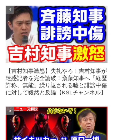
【吉村知事激怒】失礼やろ！吉村知事が
迷惑記者を完全論破！斎藤知事へ「経歴
詐称、無能」繰り返される嘘と誹謗中傷
に対して毅然と反論【KSLチャンネル】