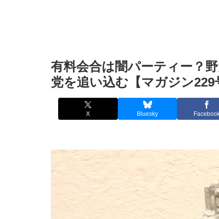
有料会合は闇パーティー？野
党を追い込む【マガジン229
X
Bluesky
Faceboo