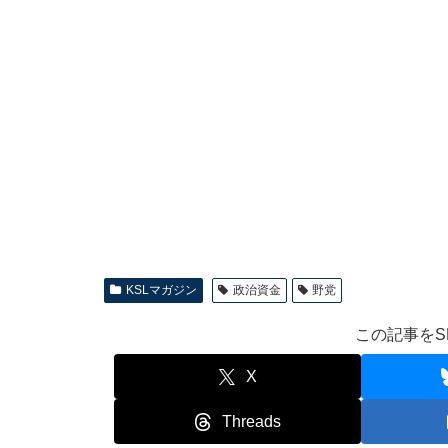
KSLマガジン
政治資金
野党
この記事をS
X
Threads