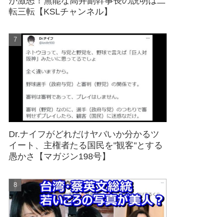
が激怒！無能な高井副幹事長の説明は二
転三転【KSLチャンネル】
Dr.ナイフがどれだけヤバいか分かるツ
イート、主権者たる国民を"観客"とする
愚かさ【マガジン198号】