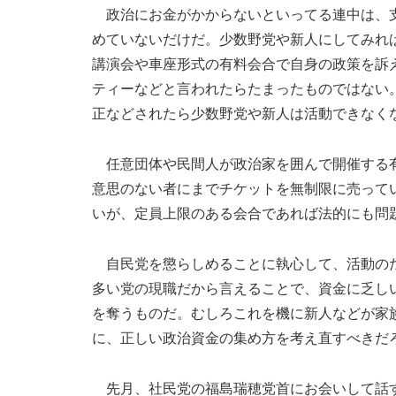
政治にお金がかからないといってる連中は、支
めていないだけだ。少数野党や新人にしてみれ
講演会や車座形式の有料会合で自身の政策を訴
ティーなどと言われたらたまったものではない
正などされたら少数野党や新人は活動できなく
任意団体や民間人が政治家を囲んで開催する有
意思のない者にまでチケットを無制限に売って
いが、定員上限のある会合であれば法的にも問
自民党を懲らしめることに執心して、活動のた
多い党の現職だから言えることで、資金に乏し
を奪うものだ。むしろこれを機に新人などが家
に、正しい政治資金の集め方を考え直すべきだ
先月、社民党の福島瑞穂党首にお会いして話す