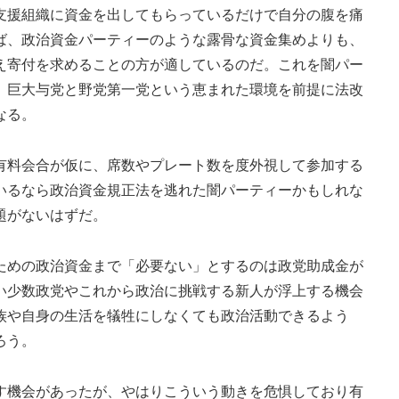
援組織に資金を出してもらっているだけで自分の腹を痛
ば、政治資金パーティーのような露骨な資金集めよりも、
え寄付を求めることの方が適しているのだ。これを闇パー
。巨大与党と野党第一党という恵まれた環境を前提に法改
なる。
料会合が仮に、席数やプレート数を度外視して参加する
いるなら政治資金規正法を逃れた闇パーティーかもしれな
題がないはずだ。
めの政治資金まで「必要ない」とするのは政党助成金が
い少数政党やこれから政治に挑戦する新人が浮上する機会
族や自身の生活を犠牲にしなくても政治活動できるよう
ろう。
機会があったが、やはりこういう動きを危惧しており有