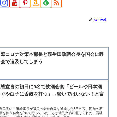
ksl-live!
山際コロナ対策本部長と萩生田政調会長を国会に呼
国会で追及してしまう
態宣言の初日に9名で飲酒会食「ビールや日本酒
ふぐや白子に舌鼓を打つ」→騒いではいない！と言
自民党の二階幹事長が議員の会食自粛を通達した8日の夜、同党の石
酒を伴う会食を9名で行っていたことが週刊文春に報じられた。石破