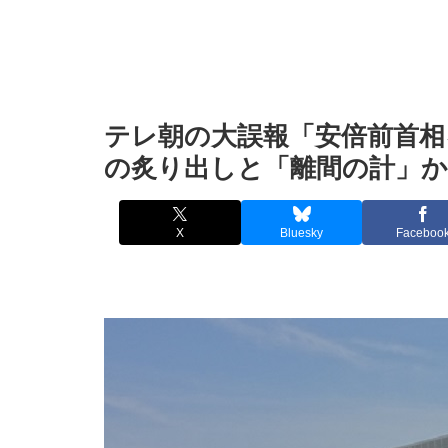
テレ朝の大誤報「安倍前首相
の炙り出しと「離間の計」か
X
Bluesky
Faceboo