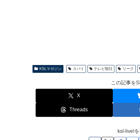
KSLマガジン
スパイ
テレビ朝日
リーク
この記事をS
X
Threads
ksl-li