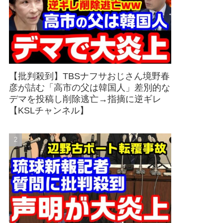
【批判殺到】TBSナフサおじさん境野春
彦が詰む「高市の父は韓国人」差別的な
デマを投稿し削除逃亡→指摘に逆ギレ
【KSLチャンネル】