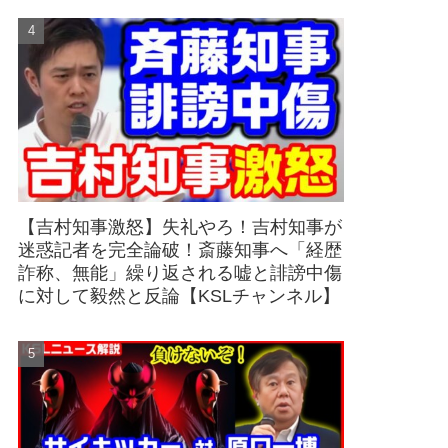
【吉村知事激怒】失礼やろ！吉村知事が
迷惑記者を完全論破！斎藤知事へ「経歴
詐称、無能」繰り返される嘘と誹謗中傷
に対して毅然と反論【KSLチャンネル】