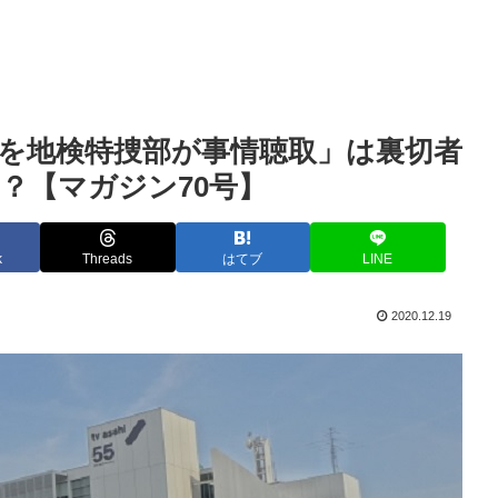
を地検特捜部が事情聴取」は裏切者
？【マガジン70号】
k
Threads
はてブ
LINE
2020.12.19