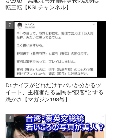
が激怒！無能な高井副幹事長の説明は二
転三転【KSLチャンネル】
Dr.ナイフがどれだけヤバいか分かるツ
イート、主権者たる国民を"観客"とする
愚かさ【マガジン198号】