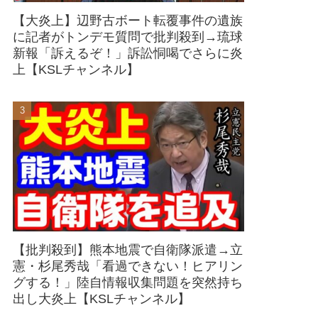
【大炎上】辺野古ボート転覆事件の遺族
に記者がトンデモ質問で批判殺到→琉球
新報「訴えるぞ！」訴訟恫喝でさらに炎
上【KSLチャンネル】
【批判殺到】熊本地震で自衛隊派遣→立
憲・杉尾秀哉「看過できない！ヒアリン
グする！」陸自情報収集問題を突然持ち
出し大炎上【KSLチャンネル】