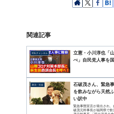
関連記事
立憲・小川淳也「
KSLチャンネル
べ」自民党人事を
石破茂さん、緊急事
政治・社会
を飲みながら天然
い訳中
緊急事態宣言が発出され、
破茂元幹事長が福岡県で飲