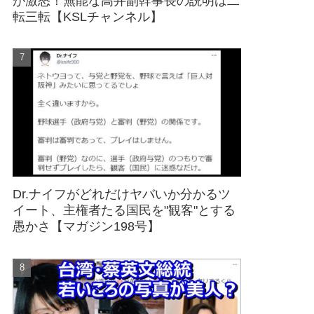
が激怒！無能な高井副幹事長の説明は二
転三転【KSLチャンネル】
Dr.ナイフがどれだけヤバいか分かるツ
イート、主権者たる国民を"観客"とする
愚かさ【マガジン198号】