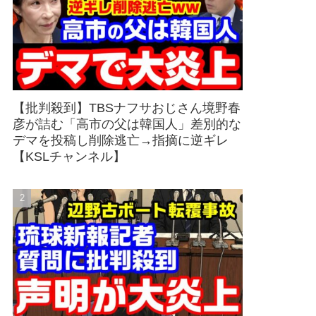
【批判殺到】TBSナフサおじさん境野春
彦が詰む「高市の父は韓国人」差別的な
デマを投稿し削除逃亡→指摘に逆ギレ
【KSLチャンネル】