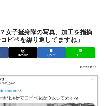
？女子挺身隊の写真、加工を指摘
でコピペを繰り返してますね」
k
Threads
はてブ
LINE
2020.12.19