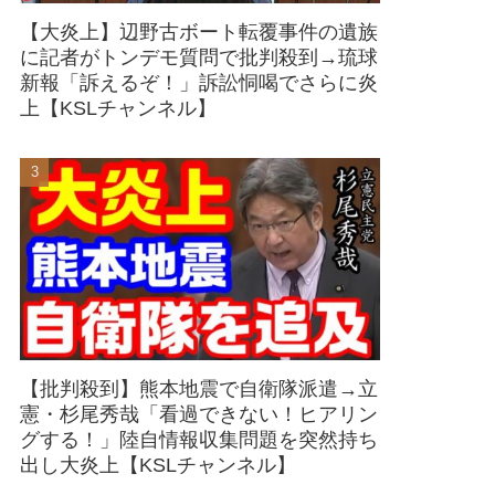
【大炎上】辺野古ボート転覆事件の遺族
に記者がトンデモ質問で批判殺到→琉球
新報「訴えるぞ！」訴訟恫喝でさらに炎
上【KSLチャンネル】
【批判殺到】熊本地震で自衛隊派遣→立
憲・杉尾秀哉「看過できない！ヒアリン
グする！」陸自情報収集問題を突然持ち
出し大炎上【KSLチャンネル】