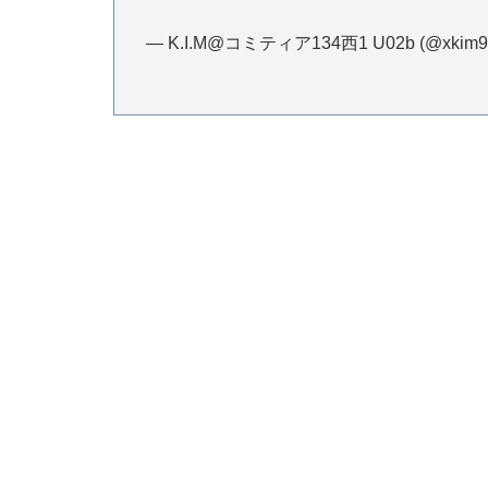
— K.I.M@コミティア134西1 U02b (@xkim9