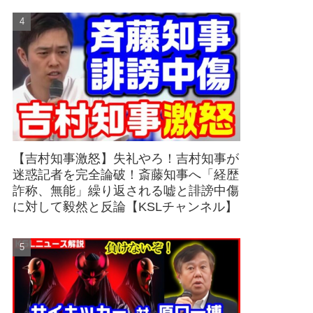
【吉村知事激怒】失礼やろ！吉村知事が
迷惑記者を完全論破！斎藤知事へ「経歴
詐称、無能」繰り返される嘘と誹謗中傷
に対して毅然と反論【KSLチャンネル】