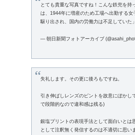
とても貴重な写真ですね！こんな鉄兜を持
は、1944年に増産のため工場へ出勤する
駆り出され、国内の労働力は不足していた
— 朝日新聞フォトアーカイブ (@asahi_photo
失礼します。その更に後ろもですね。
引き伸ばしレンズのピントを故意にぼかし
で段階的なので違和感は残る)
銀塩プリントの表現手法として面白いとは
として注釈無く発信するのは不適切に思い