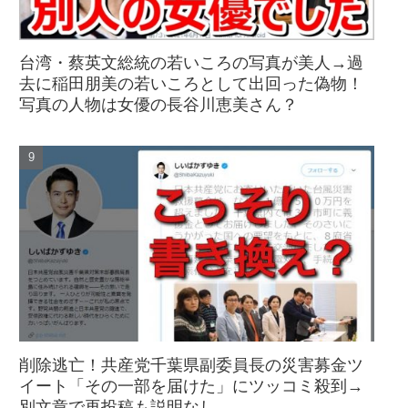
台湾・蔡英文総統の若いころの写真が美人→過
去に稲田朋美の若いころとして出回った偽物！
写真の人物は女優の長谷川恵美さん？
削除逃亡！共産党千葉県副委員長の災害募金ツ
イート「その一部を届けた」にツッコミ殺到→
別文章で再投稿も説明なし