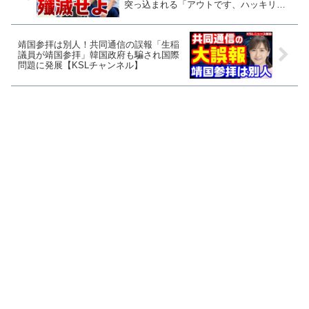
突っ込まれる「アウトです、ハッキリ言
って」【KSLチャンネル】
靖国参拝は別人！共同通信の誤報「生稲
議員が靖国参拝」韓国政府も騙され国際
問題に発展【KSLチャンネル】