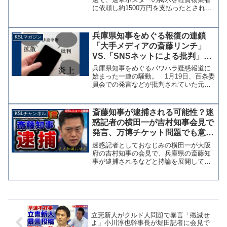
に依頼し約1500万円を支払ったとされる
領収書がネット上に出回っています。
結論から言うとこれ自体に違法性はあり
ません。公費負担とはなりませんが、選
兵庫県知事をめぐる報復の連鎖
KSLマガジン
挙運動をしないことを...
「大手メディアの斎藤リンチ」
VS.「SNSネットによる批判」を
考察する【マガジン238号】
兵庫県知事をめぐるパワハラ疑惑報道に
始まった一連の騒動。 1月19日、百条委
員会での発言などが批判されていた元県
議の竹内英明氏が自ら命を絶つというシ
ョッキングなニュースが流れた。兵庫県
政をめぐる混乱で自ら命を絶ったみられ
斎藤知事が逮捕される可能性？迷
KSLチャンネル
る関係者はこれで3人...
惑記者の横田一が吉村知事会見で
発言、万博チケット問題でも意味
不明の謎質問を繰り返す【KSLチ
迷惑記者としておなじみの横田一が大阪
ャンネル】
府の吉村知事の会見で、兵庫県の斎藤知
事が逮捕されるなどと持論を展開してい
ます。 その前の公務に関する質問を受
け付ける場面でも、万博チケットの転売
で売り上げが減り赤字になるという謎理
論を展開し、算数もできな...
立憲新人がクルド人問題で暴言「殲滅せ
よ」小川淳也幹事長が堀田記者に会見で