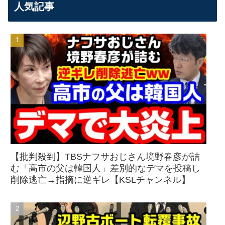
人気記事
【批判殺到】TBSナフサおじさん境野春彦が詰
む「高市の父は韓国人」差別的なデマを投稿し
削除逃亡→指摘に逆ギレ【KSLチャンネル】