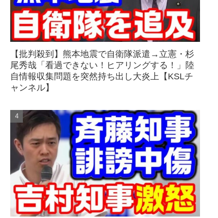
【批判殺到】熊本地震で自衛隊派遣→立憲・杉
尾秀哉「看過できない！ヒアリングする！」陸
自情報収集問題を突然持ち出し大炎上【KSLチ
ャンネル】