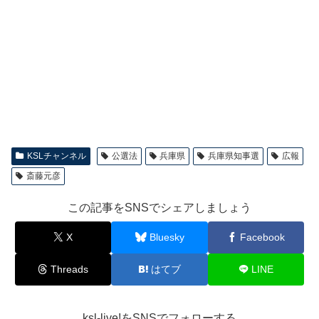
KSLチャンネル
公選法
兵庫県
兵庫県知事選
広報
斎藤元彦
この記事をSNSでシェアしましょう
X
Bluesky
Facebook
Threads
はてブ
LINE
ksl-live!をSNSでフォローする