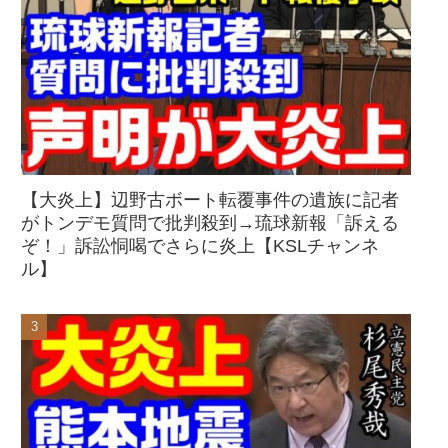
【大炎上】辺野古ボート転覆事件の遺族に記者
がトンデモ質問で批判殺到→琉球新報「訴える
ぞ！」訴訟恫喝でさらに炎上【KSLチャンネ
ル】