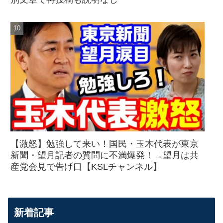
【激怒】勉強して来い！国民・玉木代表が東京
新聞・望月記者の質問に不満爆発！→望月は共
産党会見で告げ口【KSLチャンネル】
新着記事