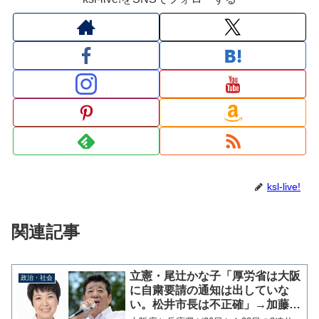
ksl-live!
関連記事
立憲・尾辻かな子「厚労省は大阪
政治・社会
に自粛要請の通知は出していな
い。松井市長は不正確」→加藤大
臣が通知を認める