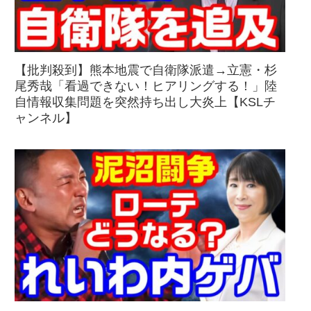
【批判殺到】熊本地震で自衛隊派遣→立憲・杉
尾秀哉「看過できない！ヒアリングする！」陸
自情報収集問題を突然持ち出し大炎上【KSLチ
ャンネル】