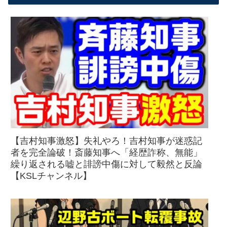
【吉村知事激怒】失礼やろ！吉村知事が迷惑記
者を完全論破！斎藤知事へ「経歴詐称、無能」
繰り返される嘘と誹謗中傷に対して毅然と反論
【KSLチャンネル】