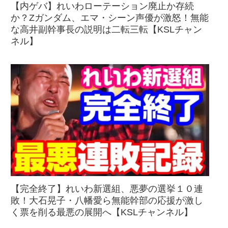
【内ゲバ】れいわローテーション廃止か存続
か？Zガンダム、エマ・シーン声優が激怒！無能
な高井副幹事長の説明は二転三転【KSLチャン
ネル】
【完全終了】れいわ新選組、悪夢の選挙１０連
敗！大石晃子・八幡愛ら無能幹部の応援が激し
く票を削る最悪の展開へ【KSLチャンネル】