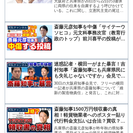
大阪府と兵庫県が20日から22日の3連休
に両県の往来を自粛するよう呼びかけて
いる。これに関し、立憲民主党の尾辻か
な子議員は19日にツイッターで「厚生労
働省として、大阪に自粛を要請する通知
は出していないとのことです。松井大阪
斎藤元彦知事を中傷「サイテーウ
KSLチャンネル
市長の発言は正確で...
ソヒコ」元文科事務次官（教育行
政のトップ）前川喜平の投稿が炎
上中！SNS規制はまずコイツか
ら？【KSLチャンネル】
迷惑記者・横田一がまた暴言！吉
KSLチャンネル
村知事「斎藤知事にも兵庫県民に
も失礼じゃないですか」会見で不
快感を示す【KSLチャンネル】
30日の大阪府知事会見で、フリーの横田
一記者が兵庫県の斎藤知事について「維
新の製造物責任」と発言し、これに対し
て吉村知事が「失礼じゃないですか」と
不快感を露わにする場面がありました。
昭和のワイドショー的発想 この横田記
斎藤知事1500万円領収書の真
KSLチャンネル
者の悪質さに関してはも...
相！軽貨物業者へのポスター貼り
代行料金支払いは合法？買収？
【KSLチャンネル】
兵庫県の斎藤元彦知事が昨年秋の県知事
選で、選挙ポスターの掲示を軽貨物業者