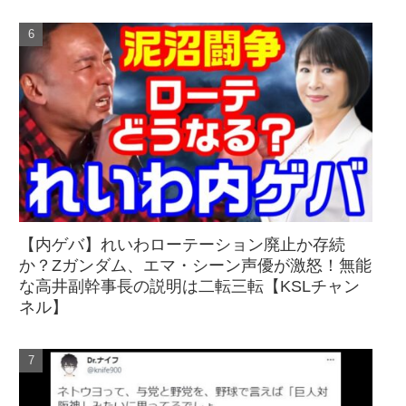
【内ゲバ】れいわローテーション廃止か存続
か？Zガンダム、エマ・シーン声優が激怒！無能
な高井副幹事長の説明は二転三転【KSLチャン
ネル】