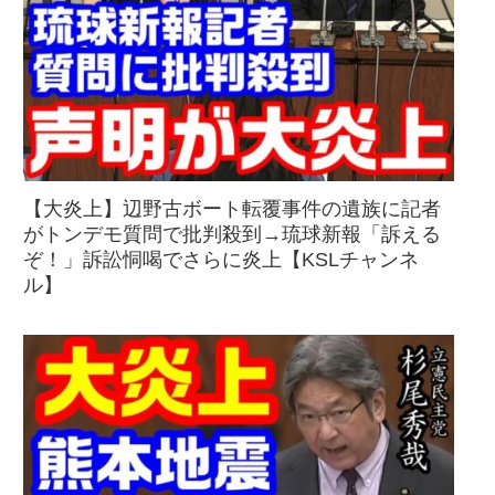
【大炎上】辺野古ボート転覆事件の遺族に記者
がトンデモ質問で批判殺到→琉球新報「訴える
ぞ！」訴訟恫喝でさらに炎上【KSLチャンネ
ル】