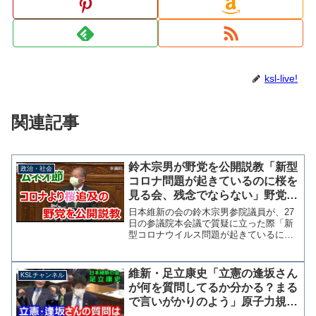
ksl-live!
関連記事
鈴木宗男が野党を公開説教「新型
政治・社会
コロナ問題が起きているのに桜を
見る会、残念でならない」野党席
「キー！ギャー！」
日本維新の会の鈴木宗男参院議員が、27
日の参議院本会議で質疑に立った際「新
型コロナウイルス問題が起きているにも
かかわらず、桜を見る会、IRの質問に時
間が使われたことは残念でなりません」
と野党共同会派の姿勢を批判する場面が
維新・足立康史「立憲の逢坂さん
KSLチャンネル
あった。 野党席から...
が何を質問してるか分かる？まる
で言いがかりのよう」原子力規制
委員会・山中委員長への態度に苦