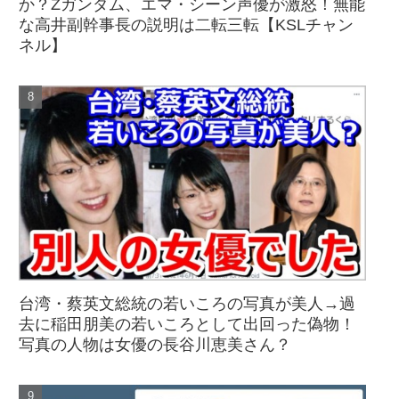
か？Zガンダム、エマ・シーン声優が激怒！無能
な高井副幹事長の説明は二転三転【KSLチャン
ネル】
台湾・蔡英文総統の若いころの写真が美人→過
去に稲田朋美の若いころとして出回った偽物！
写真の人物は女優の長谷川恵美さん？