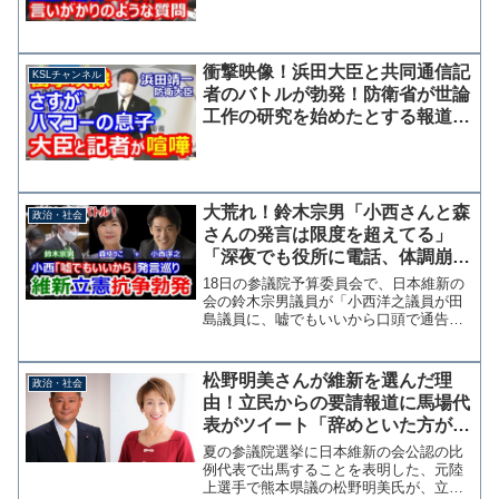
言
衝撃映像！浜田大臣と共同通信記
KSLチャンネル
者のバトルが勃発！防衛省が世論
工作の研究を始めたとする報道巡
り激しい言い合い
大荒れ！鈴木宗男「小西さんと森
政治・社会
さんの発言は限度を超えてる」
「深夜でも役所に電話、体調崩し
た」質疑が紛糾、小西氏は否定
18日の参議院予算委員会で、日本維新の
「感謝の言葉も受けている」
会の鈴木宗男議員が「小西洋之議員が田
島議員に、嘘でもいいから口頭で通告し
たと言えばいい、という発言がありまし
た」と指摘し、委員長に見解を質した。
委員長は動画を確認していないとして回
松野明美さんが維新を選んだ理
政治・社会
答を避けたが、さらに鈴...
由！立民からの要請報道に馬場代
表がツイート「辞めといた方がエ
エですよ〜皆んな後悔してます
夏の参議院選挙に日本維新の会公認の比
よ〜」
例代表で出馬することを表明した、元陸
上選手で熊本県議の松野明美氏が、立憲