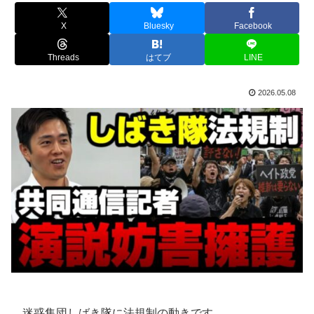
X
Bluesky
Facebook
Threads
はてブ
LINE
2026.05.08
迷惑集団しばき隊に法規制の動きです。