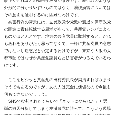
改正がどれほどの効果があるか微妙です。暴行罪のような
外形的に分かりやすいものではなく、演説妨害については
その意図を証明するのは困難なわけです。
妨害行為の背景には、左翼政党や党派の衰退を保守政党
の躍進に責任転嫁する風潮があって、共産党シンパによる
ものがほとんどです。地方の共産党員に取材すると、だれ
もあれをありがたく思ってなくて、一様に共産党員の意志
ではないし迷惑だと否定するわけですが、東京や大阪の大
都市圏ではなぜか共産党議員らと妨害者がつるんでいるわ
けです。
ここをビシッと共産党の田村委員長が粛清すれば収まり
そうでもあるのですが、あの人は完全に傀儡なので今後も
何もできないでしょう。
SNSで批判されたくらいで「ネットにやられた」と選
挙の敗因分析してしまう左派政党に限って、こういう現場