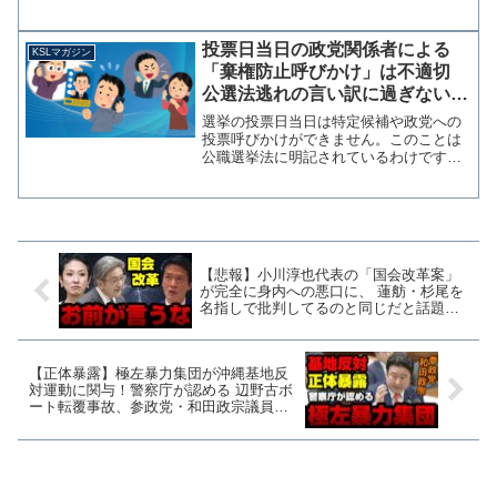
民主党からの出馬要請を断って維新を選
んだ理由が判明した。 スポーツ報知に
よると、昨年11月に立憲民主党熊本県連
投票日当日の政党関係者による
KSLマガジン
から出馬要請を受けたこ...
「棄権防止呼びかけ」は不適切
公選法逃れの言い訳に過ぎない
【マガジン109号】
選挙の投票日当日は特定候補や政党への
投票呼びかけができません。このことは
公職選挙法に明記されているわけです
が、一方で投票率アップの活動で特定候
補や政党の名前を出さない「棄権防止の
呼びかけ」は、それを禁止する法律はあ
りません。正当な政治活動で...
【悲報】小川淳也代表の「国会改革案」
が完全に身内への悪口に、 蓮舫・杉尾を
名指しで批判してるのと同じだと話題に
【KSLチャンネル】
【正体暴露】極左暴力集団が沖縄基地反
対運動に関与！警察庁が認める 辺野古ボ
ート転覆事故、参政党・和田政宗議員が
確認【KSLチャンネル】