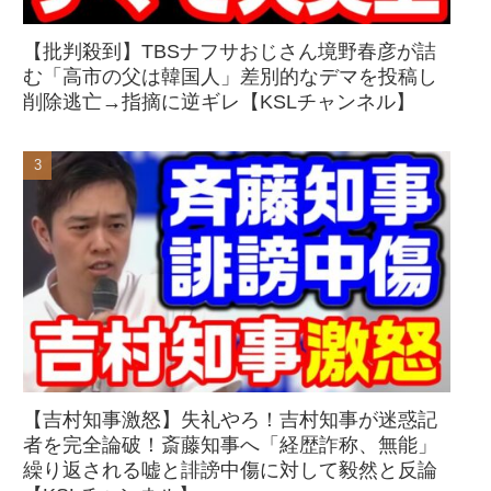
【批判殺到】TBSナフサおじさん境野春彦が詰
む「高市の父は韓国人」差別的なデマを投稿し
削除逃亡→指摘に逆ギレ【KSLチャンネル】
【吉村知事激怒】失礼やろ！吉村知事が迷惑記
者を完全論破！斎藤知事へ「経歴詐称、無能」
繰り返される嘘と誹謗中傷に対して毅然と反論