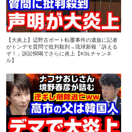
【大炎上】辺野古ボート転覆事件の遺族に記者
がトンデモ質問で批判殺到→琉球新報「訴える
ぞ！」訴訟恫喝でさらに炎上【KSLチャンネ
ル】