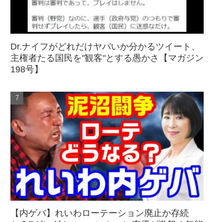
Dr.ナイフがどれだけヤバいか分かるツイート、
主権者たる国民を"観客"とする愚かさ【マガジン
198号】
【内ゲバ】れいわローテーション廃止か存続