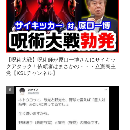
【呪術大戦】呪術師が原口一博さんにサイキッ
クアタック！依頼者はまさかの・・・立憲民主
党【KSLチャンネル】