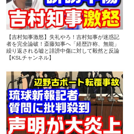
【吉村知事激怒】失礼やろ！吉村知事が迷惑記
者を完全論破！斎藤知事へ「経歴詐称、無能」
繰り返される嘘と誹謗中傷に対して毅然と反論
【KSLチャンネル】