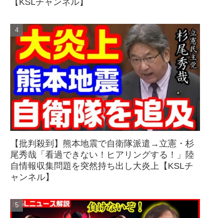
【KSLチャンネル】
【批判殺到】熊本地震で自衛隊派遣→立憲・杉
尾秀哉「看過できない！ヒアリングする！」陸
自情報収集問題を突然持ち出し大炎上【KSLチ
ャンネル】