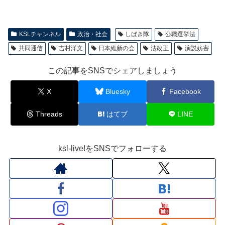
KSLチャンネル
政治・社会
しばき隊
公職選挙法
共同通信
吉村洋文
日本維新の会
法改正
演説妨害
この記事をSNSでシェアしましょう
X
Bluesky
Facebook
Threads
はてブ
LINE
ksl-live!をSNSでフォローする