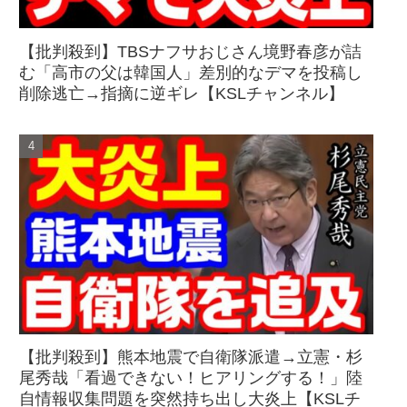
【批判殺到】TBSナフサおじさん境野春彦が詰
む「高市の父は韓国人」差別的なデマを投稿し
削除逃亡→指摘に逆ギレ【KSLチャンネル】
【批判殺到】熊本地震で自衛隊派遣→立憲・杉
尾秀哉「看過できない！ヒアリングする！」陸
自情報収集問題を突然持ち出し大炎上【KSLチ