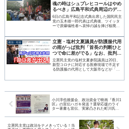
魂の時はシュプレヒコールはやめ
るべき」広島平和式典周辺のデモ
に苦言
6日の広島平和記念式典出席した国民民主
党の玉木雄一郎代表は式典後、ツイッタ
ーで原爆犠牲者へ哀悼の誠を捧げ核廃絶
と世界恒久平和への思いを投稿した。そ
の中で玉木代表は、式典会場周辺で大音
量のシュプレヒコールを行うデモ隊に関
立憲・塩村文夏議員が防護服代用
政治・社会
して「非常識ですし共感...
の雨がっぱ批判「首長の判断ひと
つで命に差がでる」なお、批判の
根拠は特にない模様
立憲民主党の塩村文夏参院議員は20日、
新型コロナに対応する医療現場で不足す
る防護服の代用として大阪市などが「雨
がっぱ」を使用したことに関して「命に
差が出る」とツイッターで批判した。エ
ビデンス以前のデタラメ批判 塩村氏は
佐久市（長野）が提供を...
小川淳也後援会、政治資金で映画『香川1
区』の宣伝ハガキ発送？選挙応援のライ
ター著書も宣伝、実家凸された町川氏の
姉宅にも届く
立憲民主党は政治をナメきっている！当