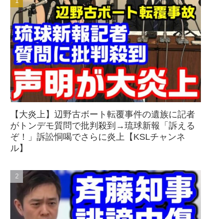
【大炎上】辺野古ボート転覆事件の遺族に記者
がトンデモ質問で批判殺到→琉球新報「訴える
ぞ！」訴訟恫喝でさらに炎上【KSLチャンネ
ル】