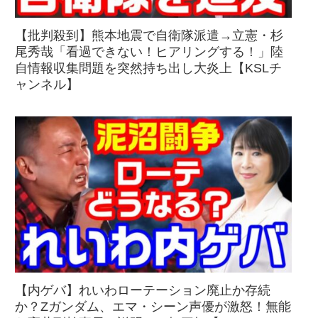
【批判殺到】熊本地震で自衛隊派遣→立憲・杉
尾秀哉「看過できない！ヒアリングする！」陸
自情報収集問題を突然持ち出し大炎上【KSLチ
ャンネル】
【内ゲバ】れいわローテーション廃止か存続
か？Zガンダム、エマ・シーン声優が激怒！無能