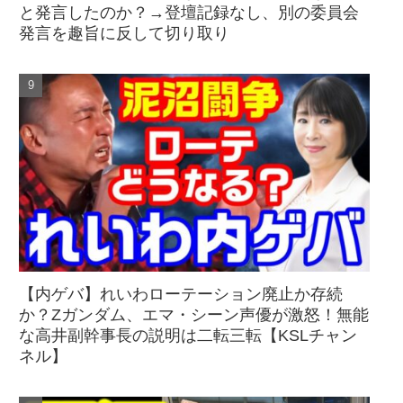
と発言したのか？→登壇記録なし、別の委員会
発言を趣旨に反して切り取り
【内ゲバ】れいわローテーション廃止か存続
か？Zガンダム、エマ・シーン声優が激怒！無能
な高井副幹事長の説明は二転三転【KSLチャン
ネル】