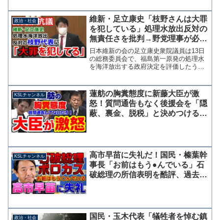
「もし本当に「切る」とおっしゃるなら
ば、いつでもそうしていただいて結構で
す。」と党幹部を挑発するような投稿を
維新・足立康史「枝野さんは大罪
政治・社会
行った。産経新聞ですから...
を犯している」処理水放出反対の
無責任さを批判→野党理事が必死
の抗議
日本維新の会の足立康史衆院議員は13日
の総務委員会で、福島第一原発の処理水
を海洋放出する政府決定を評価したうえ
で、立憲民主党の枝野代表がこれに反対
していることについて「大罪を犯してい
る」と痛烈に批判した。 この発言に立
蓮舫の胸糞態度に新藤大臣が激
KSLチャンネル
憲の岡本あき子理事らが...
怒！質問通告もなく後援会を「隠
蔽、裏金、脱税」と決めつける質
問繰り返す
高市早苗に失礼だ！国民・榛葉幹
KSLチャンネル
事長「お前はもう●んでいる」石
破総理の所信表明を酷評、過去の
ブログも掘り起こされれる【KSL
チャンネル】
国民・玉木代表「犠牲者を悼む鎮
政治・社会