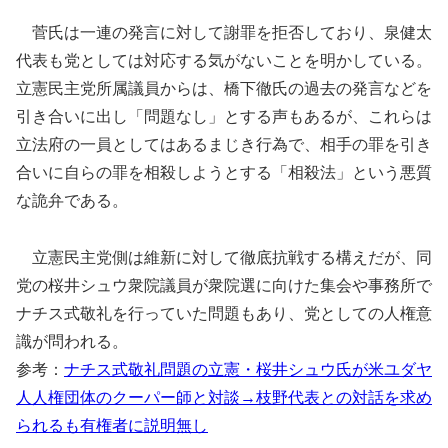
菅氏は一連の発言に対して謝罪を拒否しており、泉健太
代表も党としては対応する気がないことを明かしている。
立憲民主党所属議員からは、橋下徹氏の過去の発言などを
引き合いに出し「問題なし」とする声もあるが、これらは
立法府の一員としてはあるまじき行為で、相手の罪を引き
合いに自らの罪を相殺しようとする「相殺法」という悪質
な詭弁である。
立憲民主党側は維新に対して徹底抗戦する構えだが、同
党の桜井シュウ衆院議員が衆院選に向けた集会や事務所で
ナチス式敬礼を行っていた問題もあり、党としての人権意
識が問われる。
参考：
ナチス式敬礼問題の立憲・桜井シュウ氏が米ユダヤ
人人権団体のクーパー師と対談→枝野代表との対話を求め
られるも有権者に説明無し