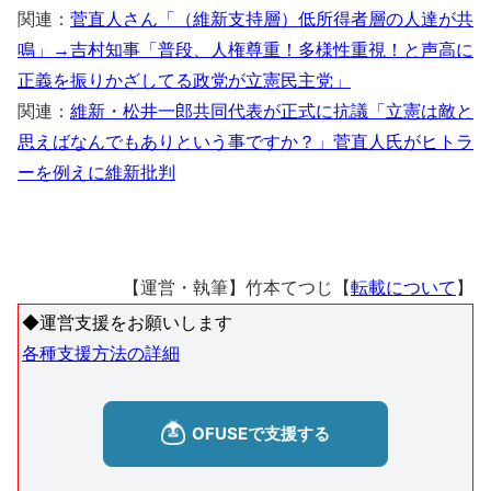
関連：
菅直人さん「（維新支持層）低所得者層の人達が共
鳴」→吉村知事「普段、人権尊重！多様性重視！と声高に
正義を振りかざしてる政党が立憲民主党」
関連：
維新・松井一郎共同代表が正式に抗議「立憲は敵と
思えばなんでもありという事ですか？」菅直人氏がヒトラ
ーを例えに維新批判
【運営・執筆】竹本てつじ【
転載について
】
◆運営支援をお願いします
各種支援方法の詳細