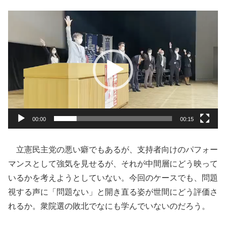
動
画
プ
レ
ー
ヤ
ー
00:00
00:15
立憲民主党の悪い癖でもあるが、支持者向けのパフォー
マンスとして強気を見せるが、それが中間層にどう映って
いるかを考えようとしていない。今回のケースでも、問題
視する声に「問題ない」と開き直る姿が世間にどう評価さ
れるか。衆院選の敗北でなにも学んでいないのだろう。