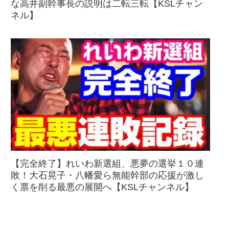
な高井副幹事長の説明は二転三転【KSLチャン
ネル】
【完全終了】れいわ新選組、悪夢の選挙１０連
敗！大石晃子・八幡愛ら無能幹部の応援が激し
く票を削る最悪の展開へ【KSLチャンネル】