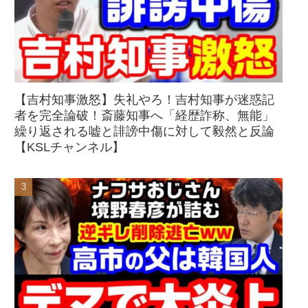
【吉村知事激怒】失礼やろ！吉村知事が迷惑記
者を完全論破！斎藤知事へ「経歴詐称、無能」
繰り返される嘘と誹謗中傷に対して毅然と反論
【KSLチャンネル】