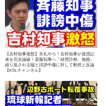
【吉村知事激怒】失礼やろ！吉村知事が迷惑記
者を完全論破！斎藤知事へ「経歴詐称、無能」
繰り返される嘘と誹謗中傷に対して毅然と反論
【KSLチャンネル】