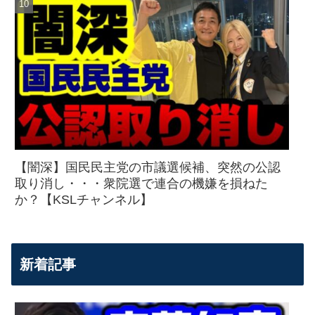
【闇深】国民民主党の市議選候補、突然の公認
取り消し・・・衆院選で連合の機嫌を損ねた
か？【KSLチャンネル】
新着記事