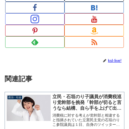
ksl-live!
関連記事
立民・石垣のり子議員が消費税巡
政治・社会
り党幹部を挑発「幹部が切ると言
うなら結構、自ら手を上げて出馬
したわけではない」
消費税に対する考えが党幹部と相違する
と指摘されていた立憲民主党の石垣のり
こ参院議員は１日、自身のツイッターで