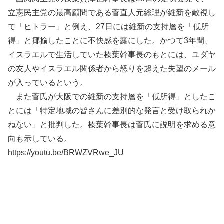
立憲民主党の最高顧問である菅直人元総理が維新を敵視し
て「ヒトラー」と例え、27日には維新の支持層を「低所
得」と揶揄したことに不快感を露にした。かつて3年間、
イスラエルで生活していた榛葉幹事長のもとには、ユダヤ
の友人やイスラエル関係者から怒りを超えた失望のメール
が入っているという。
また菅氏が大阪での維新の支持層を「低所得」としたこ
とには「特定地域の皆さんに差別的な発言と受け取られか
ねない」と批判した。榛葉幹事長は菅氏に説明を求める意
向も示している。
https://youtu.be/BRWZVRwe_JU