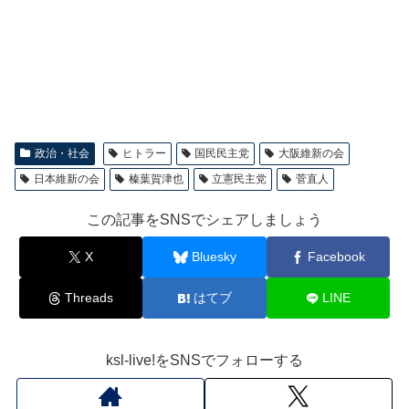
政治・社会
ヒトラー
国民民主党
大阪維新の会
日本維新の会
榛葉賀津也
立憲民主党
菅直人
この記事をSNSでシェアしましょう
X
Bluesky
Facebook
Threads
はてブ
LINE
ksl-live!をSNSでフォローする