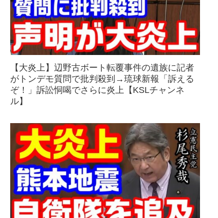
【大炎上】辺野古ボート転覆事件の遺族に記者
がトンデモ質問で批判殺到→琉球新報「訴える
ぞ！」訴訟恫喝でさらに炎上【KSLチャンネ
ル】