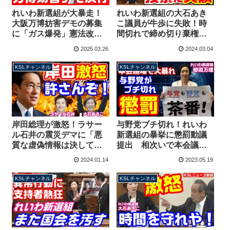
れいわ新選組が大暴走！
れいわ新選組の大石あき
大阪万博妨害デモの募集
こ議員が牛歩に失敗！時
に「ガス爆発」憲法改正
間切れで締め切り棄権扱
デマも拡散 大石あきこ議
い→腹いせに無断で演説
2025.03.26
2024.03.04
員がやりたい放題【KSL
を始めて議長に怒られる
チャンネル】
KSLチャンネル
KSLチャンネル
岸田総理が激怒！ラサー
与野党ブチ切れ！れいわ
ル石井の震災デマに「悪
新選組の暴挙に懲罰動議
質な虚偽情報は決して許
提出 相次いで本会議場
されません」れいわ新選
で紙を掲げ叫ぶ行為
2024.01.14
2023.05.19
組・大石あきこ議員は無
駄な擁護で炎上に油
KSLチャンネル
KSLチャンネル