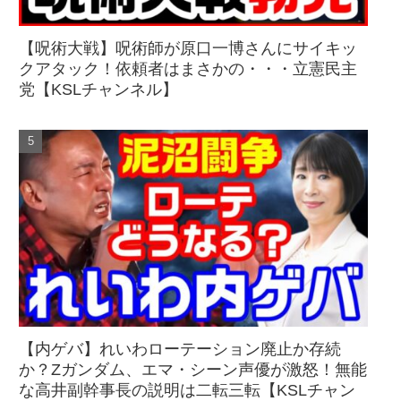
【呪術大戦】呪術師が原口一博さんにサイキッ
クアタック！依頼者はまさかの・・・立憲民主
党【KSLチャンネル】
【内ゲバ】れいわローテーション廃止か存続
か？Zガンダム、エマ・シーン声優が激怒！無能
な高井副幹事長の説明は二転三転【KSLチャン