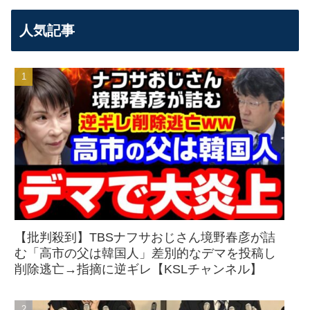
人気記事
【批判殺到】TBSナフサおじさん境野春彦が詰
む「高市の父は韓国人」差別的なデマを投稿し
削除逃亡→指摘に逆ギレ【KSLチャンネル】