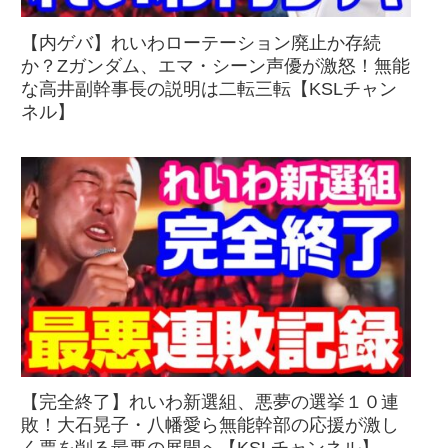
【内ゲバ】れいわローテーション廃止か存続
か？Zガンダム、エマ・シーン声優が激怒！無能
な高井副幹事長の説明は二転三転【KSLチャン
ネル】
【完全終了】れいわ新選組、悪夢の選挙１０連
敗！大石晃子・八幡愛ら無能幹部の応援が激し