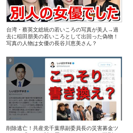
台湾・蔡英文総統の若いころの写真が美人→過
去に稲田朋美の若いころとして出回った偽物！
写真の人物は女優の長谷川恵美さん？
削除逃亡！共産党千葉県副委員長の災害募金ツ