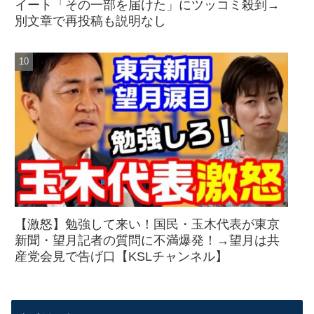
イート「その一部を届けた」にツッコミ殺到→
別文章で再投稿も説明なし
【激怒】勉強して来い！国民・玉木代表が東京
新聞・望月記者の質問に不満爆発！→望月は共
産党会見で告げ口【KSLチャンネル】