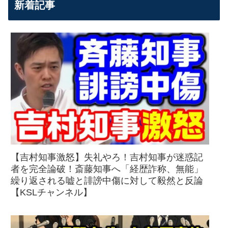
新着記事
【吉村知事激怒】失礼やろ！吉村知事が迷惑記
者を完全論破！斎藤知事へ「経歴詐称、無能」
繰り返される嘘と誹謗中傷に対して毅然と反論
【KSLチャンネル】