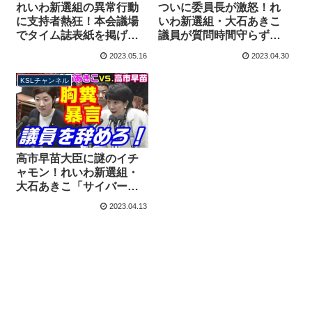
れいわ新選組の異常行動
ついに委員長が激怒！れ
に支持者熱狂！本会議場
いわ新選組・大石あきこ
でタイム誌表紙を掲げる
議員が質問時間守らず
暴挙、委員会では繰り返
「いつも時間オーバーし
2023.05.16
2023.04.30
し時間超過
てるじゃないか！」
KSLチャンネル
高市早苗大臣に謎のイチ
ャモン！れいわ新選組・
大石あきこ「サイバー攻
撃を受けたら議員辞職し
2023.04.13
てくれますか？」