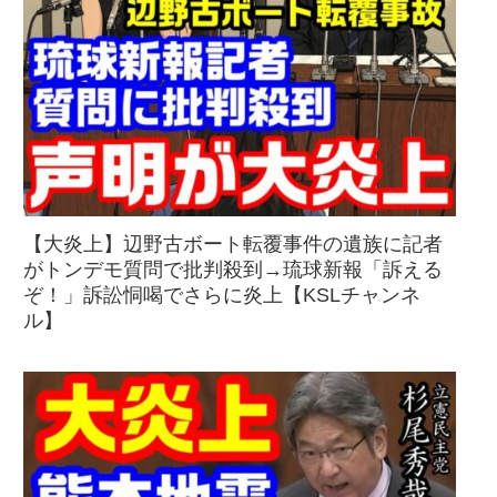
【大炎上】辺野古ボート転覆事件の遺族に記者
がトンデモ質問で批判殺到→琉球新報「訴える
ぞ！」訴訟恫喝でさらに炎上【KSLチャンネ
ル】