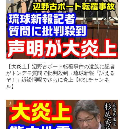
【大炎上】辺野古ボート転覆事件の遺族に記者
がトンデモ質問で批判殺到→琉球新報「訴える
ぞ！」訴訟恫喝でさらに炎上【KSLチャンネ
ル】