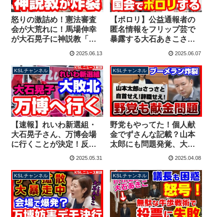
怒りの激詰め！憲法審査
【ポロリ】公益通報者の
会が大荒れに！馬場伸幸
匿名情報をフリップ芸で
が大石晃子に神説教「自
暴露する大石あきこさん
分の言い分が通らなけれ
委員長注意にも反抗する
2025.06.13
2025.06.07
ば難癖付けるのやめた
れいわ新選組の異常性
ら？」【KSLチャンネ
【KSLチャンネル】
KSLチャンネル
KSLチャンネル
ル】
【速報】れいわ新選組・
野党もやってた！個人献
大石晃子さん、万博会場
金でずさんな記載？山本
に行くことが決定！反対
太郎にも問題発覚、大石
デモもむなしく入場チケ
あきこ議員の「さっさと
2025.05.31
2025.04.08
ットは爆売れ→黒字化が
自首せえ！辞職せえ！」
濃厚【KSLチャンネル】
炸裂か?【KSLチャンネ
KSLチャンネル
KSLチャンネル
ル】