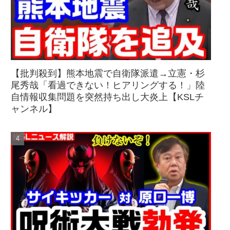
【批判殺到】熊本地震で自衛隊派遣→立憲・杉
尾秀哉「看過できない！ヒアリングする！」陸
自情報収集問題を突然持ち出し大炎上【KSLチ
ャンネル】