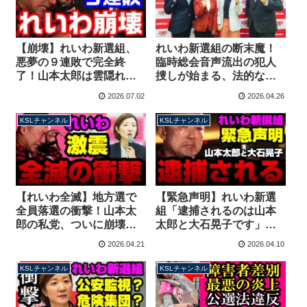
れいわ新選組の断末魔！
【崩壊】れいわ新選組、
臨時総会音声流出の犯人
悪夢の９連敗で完全終
捜しが始まる、法的なリ
了！山本太郎は雲隠れ？
スクはあるのか？秘書給
不祥事対応せず逃げ回る
2026.07.02
2026.04.26
与詐取疑惑はどうなる？
幹部が全力で足を引っ張
【マガジン260号】
る【KSLチャンネル】
KSLチャンネル
KSLチャンネル
【れいわ全滅】地方選で
【緊急声明】れいわ新選
全員落選の衝撃！山本太
組「逮捕されるのは山本
郎の私党、ついに崩壊の
太郎と大石晃子です」構
カウントダウンか？戦犯
成員にLINEで通知→学級
2026.04.21
2026.04.10
は大石あきこ、やはた
通信以下と酷評される
愛、高井たかし【KSLチ
【KSLチャンネル】
KSLチャンネル
KSLチャンネル
ャンネル】