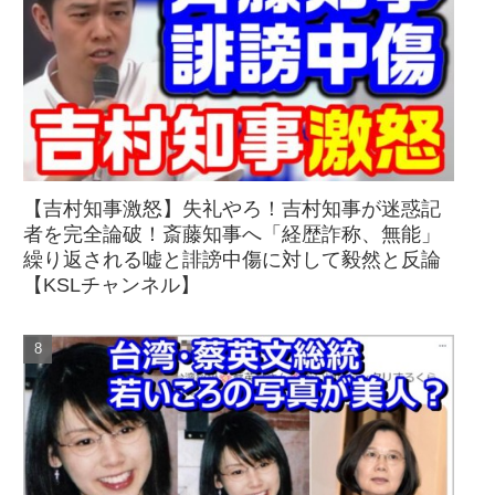
【吉村知事激怒】失礼やろ！吉村知事が迷惑記
者を完全論破！斎藤知事へ「経歴詐称、無能」
繰り返される嘘と誹謗中傷に対して毅然と反論
【KSLチャンネル】