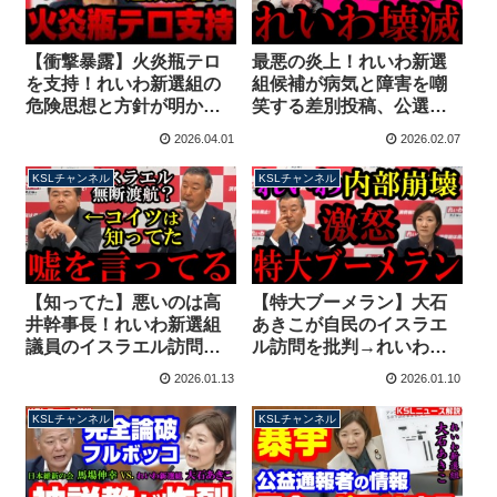
【衝撃暴露】火炎瓶テロ
最悪の炎上！れいわ新選
を支持！れいわ新選組の
組候補が病気と障害を嘲
危険思想と方針が明かさ
笑する差別投稿、公選法
れる 大石晃子の夫は偽名
違反も連発、議席大幅減
2026.04.01
2026.02.07
で秘書名刺を使用か？
予測で党が崩壊【KSLチ
【KSLチャンネル】
ャンネル】
KSLチャンネル
KSLチャンネル
【知ってた】悪いのは高
【特大ブーメラン】大石
井幹事長！れいわ新選組
あきこが自民のイスラエ
議員のイスラエル訪問、
ル訪問を批判→れいわ新
自民党議員が幹事長に打
選組の議員も参加してま
2026.01.13
2026.01.10
診→たがや議員へ【KSL
した！支持者激怒で除名
チャンネル】
騒動に【KSLチャンネ
KSLチャンネル
KSLチャンネル
ル】