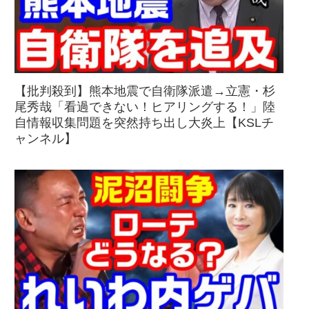
【批判殺到】熊本地震で自衛隊派遣→立憲・杉
尾秀哉「看過できない！ヒアリングする！」陸
自情報収集問題を突然持ち出し大炎上【KSLチ
ャンネル】